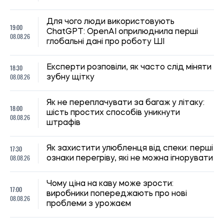
Для чого люди використовують
19:00
ChatGPT: OpenAI оприлюднила перші
08.08.26
глобальні дані про роботу ШІ
18:30
Експерти розповіли, як часто слід міняти
08.08.26
зубну щітку
Як не переплачувати за багаж у літаку:
18:00
шість простих способів уникнути
08.08.26
штрафів
17:30
Як захистити улюбленця від спеки: перші
08.08.26
ознаки перегріву, які не можна ігнорувати
Чому ціна на каву може зрости:
17:00
виробники попереджають про нові
08.08.26
проблеми з урожаєм