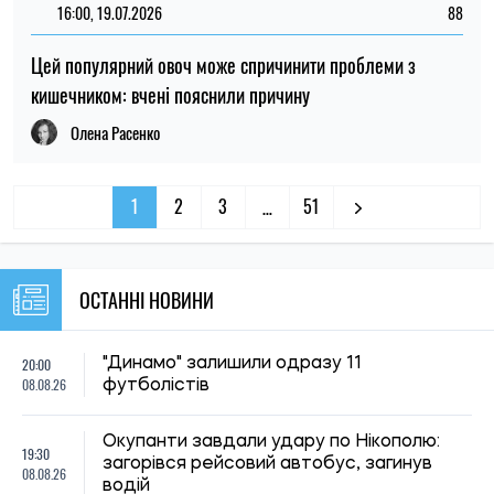
16:00, 19.07.2026
88
Цей популярний овоч може спричинити проблеми з
кишечником: вчені пояснили причину
Олена Расенко
1
2
3
51
…
ОСТАННІ НОВИНИ
20:00
"Динамо" залишили одразу 11
08.08.26
футболістів
Окупанти завдали удару по Нікополю:
19:30
загорівся рейсовий автобус, загинув
08.08.26
водій