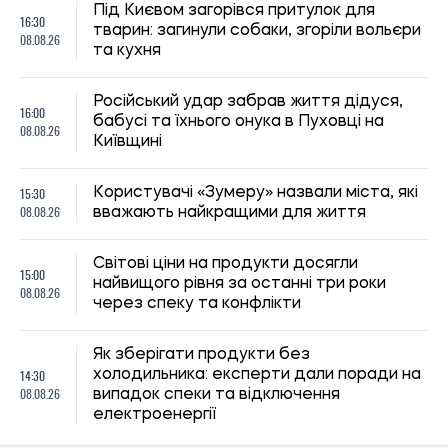
Під Києвом загорівся притулок для
16:30
тварин: загинули собаки, згоріли вольєри
08.08.26
та кухня
Російський удар забрав життя дідуся,
16:00
бабусі та їхнього онука в Пуховці на
08.08.26
Київщині
15:30
Користувачі «Зумеру» назвали міста, які
08.08.26
вважають найкращими для життя
Світові ціни на продукти досягли
15:00
найвищого рівня за останні три роки
08.08.26
через спеку та конфлікти
Як зберігати продукти без
14:30
холодильника: експерти дали поради на
08.08.26
випадок спеки та відключення
електроенергії