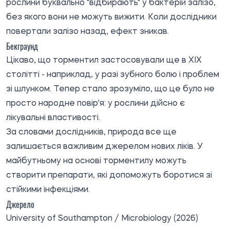
рослини буквально "відбирають" у бактерій залізо,
без якого вони не можуть вижити. Коли дослідники
повертали залізо назад, ефект зникав.
Бекграунд
Цікаво, що торментил застосовували ще в XIX
столітті - наприклад, у разі зубного болю і проблем
зі шлунком. Тепер стало зрозуміло, що це було не
просто народне повір'я: у рослини дійсно є
лікувальні властивості.
За словами дослідників, природа все ще
залишається важливим джерелом нових ліків. У
майбутньому на основі торментилу можуть
створити препарати, які допоможуть боротися зі
стійкими інфекціями.
Джерело
University of Southampton /
Microbiology
(2026)