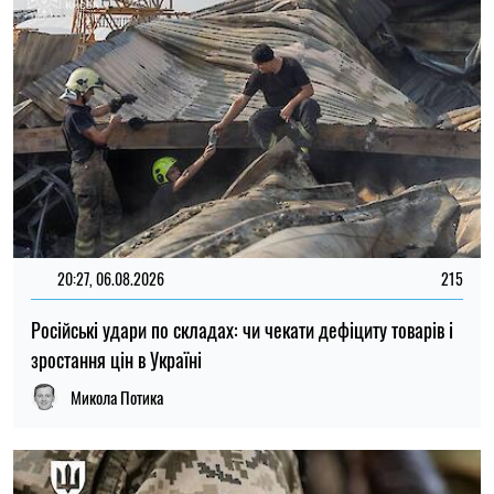
ТОП
19:30, 27.07.2026
3830
Чоловіків після 60 років можуть взяти до ЗСУ: хто може
потрапити до війська
Микола Потика