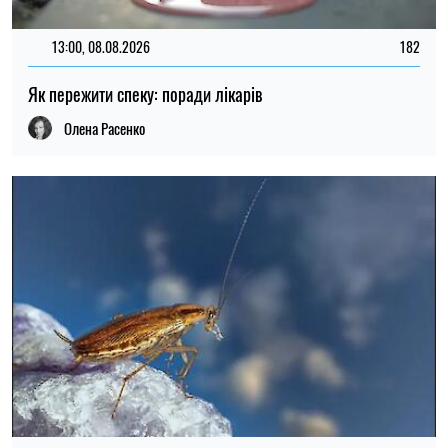
ОЛЕНА РАСЕНКО
Пише про ЗСЖ
на SOCPORTAL.INFO
Олена Расенко пише про новини у сфері науки,
ЗСЖ і психології, ділиться лайфхаками та
порадами щодо балансу між роботою і
життям.