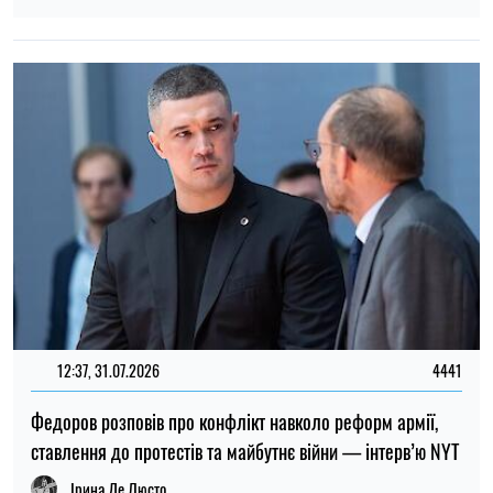
Як пережити спеку: поради лікарів
Олена Расенко
19:00, 07.08.2026
111
Вчені з’ясували, як таргани впізнають «своїх»