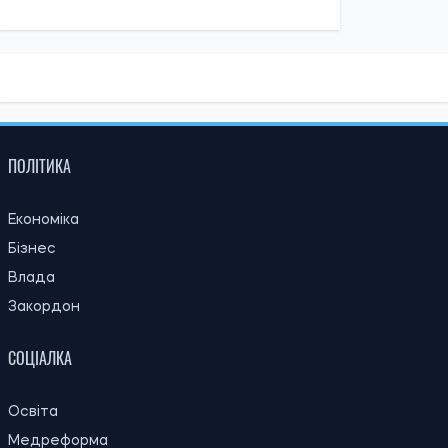
15:59, 06.08.2026
89
Новий контракт у війську: Міноборони пояснило правила
розрахунку майбутньої відстрочки
Ірина Де Люсто
ОСТАННІ НОВИНИ
20:00
"Динамо" залишили одразу 11
08.08.26
футболістів