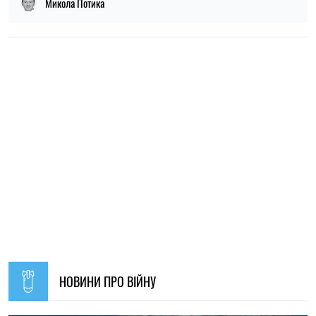
09:30, 31.07.2026
28667
В Україні з 1 серпня оновлять окремі норми мобілізації:
що зміниться для громадян
Ірина Де Люсто