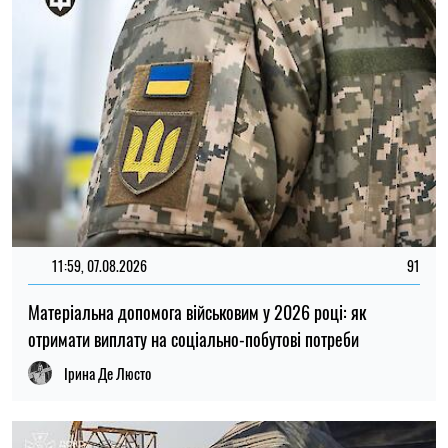
12:37, 31.07.2026
4441
Федоров розповів про конфлікт навколо реформ армії,
ставлення до протестів та майбутнє війни — інтерв’ю NYT
Ірина Де Люсто