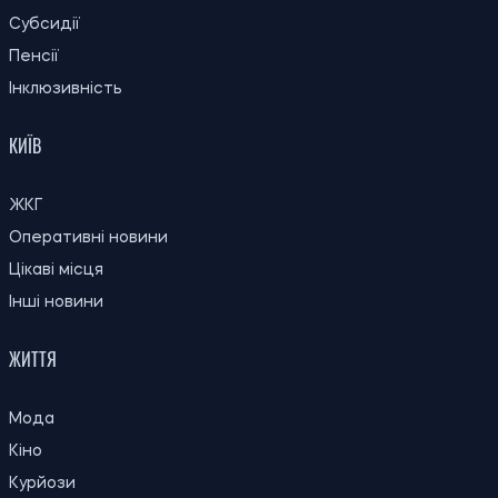
Окупанти завдали удару по Нікополю:
19:30
загорівся рейсовий автобус, загинув
08.08.26
водій
Для чого люди використовують
19:00
ChatGPT: OpenAI оприлюднила перші
08.08.26
глобальні дані про роботу ШІ
18:30
Експерти розповіли, як часто слід міняти
08.08.26
зубну щітку
Як не переплачувати за багаж у літаку:
18:00
шість простих способів уникнути
08.08.26
штрафів
17:30
Як захистити улюбленця від спеки: перші
08.08.26
ознаки перегріву, які не можна ігнорувати