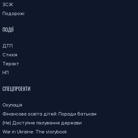
Чому ціна на каву може зрости:
17:00
виробники попереджають про нові
08.08.26
проблеми з урожаєм
Під Києвом загорівся притулок для
16:30
тварин: загинули собаки, згоріли вольєри
08.08.26
та кухня
Російський удар забрав життя дідуся,
16:00
бабусі та їхнього онука в Пуховці на
08.08.26
Київщині
15:30
Користувачі «Зумеру» назвали міста, які
08.08.26
вважають найкращими для життя
Світові ціни на продукти досягли
15:00
найвищого рівня за останні три роки
08.08.26
через спеку та конфлікти
Як зберігати продукти без