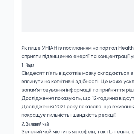
Як пише
УНІАН
із посиланням на портал Health.
сприяти підвищенню енергії та концентрації 
1. Вода
Сімдесят п'ять відсотків мозку складається з
вплинути на когнітивні здібності. Це може ус
запам'ятовування інформації та прийняття ріш
Дослідження показують, що 12-годинна відсутн
Дослідження 2021 року показало, що вживання 5
покращує пильність і швидкість реакції.
2. Зелений чай
Зелений чай містить як кофеїн, так і L-теанін