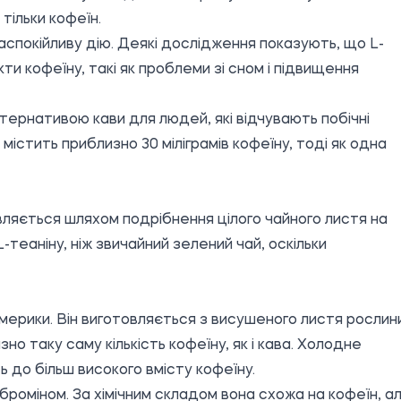
тільки кофеїн.
заспокійливу дію. Деякі дослідження показують, що L-
и кофеїну, такі як проблеми зі сном і підвищення
тернативою кави для людей, які відчувають побічні
істить приблизно 30 міліграмів кофеїну, тоді як одна
вляється шляхом подрібнення цілого чайного листя на
L-теаніну, ніж звичайний зелений чай, оскільки
Америки. Він виготовляється з висушеного листя рослин
изно таку саму кількість кофеїну, як і кава. Холодне
до більш високого вмісту кофеїну.
роміном. За хімічним складом вона схожа на кофеїн, а