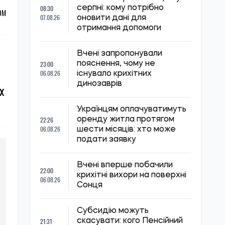
08:30
серпні: кому потрібно
ОМ
07.08.26
оновити дані для
отримання допомоги
Вчені запропонували
23:00
пояснення, чому не
06.08.26
існувало крихітних
динозаврів
х
Українцям оплачуватимуть
22:26
оренду житла протягом
06.08.26
шести місяців: хто може
подати заявку
Вчені вперше побачили
22:00
крихітні вихори на поверхні
06.08.26
Сонця
Субсидію можуть
21:31
скасувати: кого Пенсійний