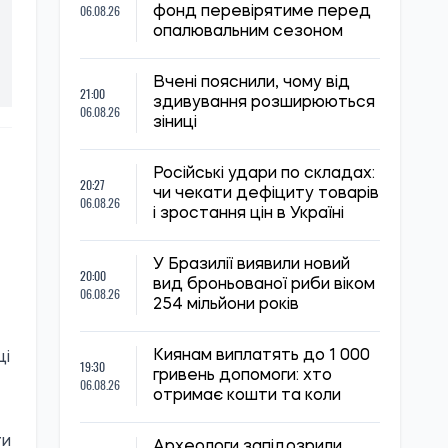
06.08.26
фонд перевірятиме перед
опалювальним сезоном
Вчені пояснили, чому від
21:00
здивування розширюються
06.08.26
зіниці
Російські удари по складах:
20:27
чи чекати дефіциту товарів
06.08.26
і зростання цін в Україні
У Бразилії виявили новий
20:00
вид броньованої риби віком
06.08.26
254 мільйони років
Киянам виплатять до 1 000
ці
19:30
гривень допомоги: хто
06.08.26
отримає кошти та коли
ти
Археологи запідозрили