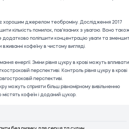
ле є хорошим джерелом теоброміну. Дослідження 2017
ти кількість помилок, пов'язаних з увагою. Воно тако
е додатково поліпшити концентрацію уваги та зменши
и вживанні кофеїну в чистому вигляді.
ння енергії. Зміни рівня цукру в крові можуть впливати
ткостроковій перспективі. Контроль рівня цукру в крові
овгостроковій перспективі.
укру можуть сприяти більш рівномірному вивільненню
 містять кофеїн і доданий цукор.
 пити без ризику для серця та судин