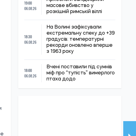
19:00
масове вбивство у
06.08.26
розкішній римській віллі
На Волині зафіксували
екстремальну спеку до +39
18:30
градусів: температурні
06.08.26
рекорди оновлено вперше
з 1963 року
Вчені поставили під сумнів
18:00
міф про “тупість” вимерлого
06.08.26
птаха додо
и
ле