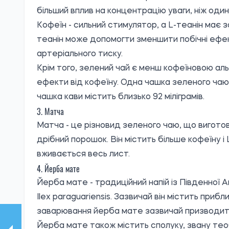
більший вплив на концентрацію уваги, ніж один 
Кофеїн - сильний стимулятор, а L-теанін має 
теанін може допомогти зменшити побічні ефект
артеріального тиску.
Крім того, зелений чай є менш кофеїновою аль
ефекти від кофеїну. Одна чашка зеленого чаю м
чашка кави містить близько 92 міліграмів.
3. Матча
Матча - це різновид зеленого чаю, що вигото
дрібний порошок. Він містить більше кофеїну і 
вживається весь лист.
4. Йерба мате
Йерба мате - традиційний напій із Південної 
Ilex paraguariensis. Зазвичай він містить прибл
заварювання йерба мате зазвичай призводить 
Йерба мате також містить сполуку, звану теоб