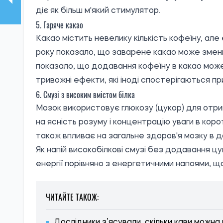
діє як більш м'який стимулятор.
5. Гаряче какао
Какао містить невелику кількість кофеїну, а
року показало, що заварене какао може зменши
показало, що додавання кофеїну в какао мож
тривожні ефекти, які іноді спостерігаються пр
6. Смузі з високим вмістом білка
Мозок використовує глюкозу (цукор) для отрима
на ясність розуму і концентрацію уваги в коро
також впливає на загальне здоров'я мозку в д
Як напій високобілкові смузі без додавання ц
енергії порівняно з енергетичними напоями, що
ЧИТАЙТЕ ТАКОЖ:
Дослідники з’ясували, скільки кави можна