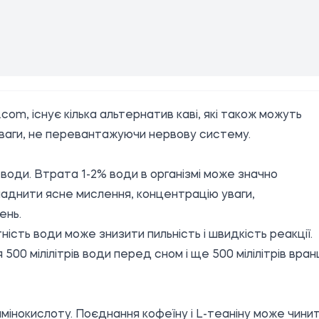
com, існує кілька альтернатив каві, які також можуть
уваги, не перевантажуючи нервову систему.
 води. Втрата 1-2% води в організмі може значно
кладнити ясне мислення, концентрацію уваги,
ень.
ість води може знизити пильність і швидкість реакції.
00 мілілітрів води перед сном і ще 500 мілілітрів вран
, амінокислоту. Поєднання кофеїну і L-теаніну може чини