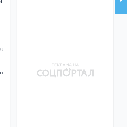
и
ід
но