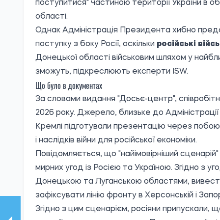
поступитися" частиною території України в о
області.
Однак Адміністрація Президента хибно предс
поступку з боку Росії, оскільки
російські війс
Донецької області військовим шляхом у найбл
зможуть, підкреслюють експерти ISW.
Що було в документах
За словами видання "Досьє-центр", співробі
2026 року. Джерело, близьке до Адміністраці
Кремлі підготували презентацію через побоюв
і наслідків війни для російської економіки.
Повідомляється, що "найімовірніший сценарі
мирних угод із Росією та Україною. Згідно з у
Донецькою та Луганською областями, вивести 
зафіксувати лінію фронту в Херсонській і Запо
Згідно з цим сценарієм, росіяни припускали, щ