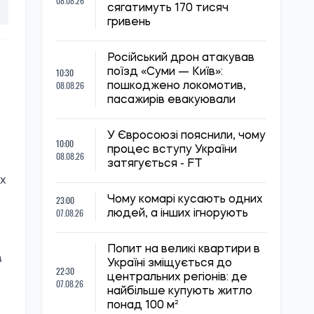
08.08.26
сягатимуть 170 тисяч
гривень
Російський дрон атакував
10:30
поїзд «Суми — Київ»:
08.08.26
пошкоджено локомотив,
пасажирів евакуювали
У Євросоюзі пояснили, чому
10:00
процес вступу України
08.08.26
затягується - FT
ах
23:00
Чому комарі кусають одних
07.08.26
людей, а інших ігнорують
Попит на великі квартири в
в
Україні зміщується до
22:30
центральних регіонів: де
07.08.26
найбільше купують житло
понад 100 м²