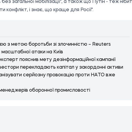
ез загальної мобілізації", а також що Путін - теж ніби
 конфлікт, і знає, що краще для Росії".
єю з метою боротьби зі злочинністю – Reuters
я масштабної атаки на Київ
 експерт пояснив мету дезінформаційної кампанії
вестори перекладають капітал у закордонні активи
рганізувати серйозну провокацію проти НАТО вже
-менеджерів оборонної промисловості
МАЦІЇ