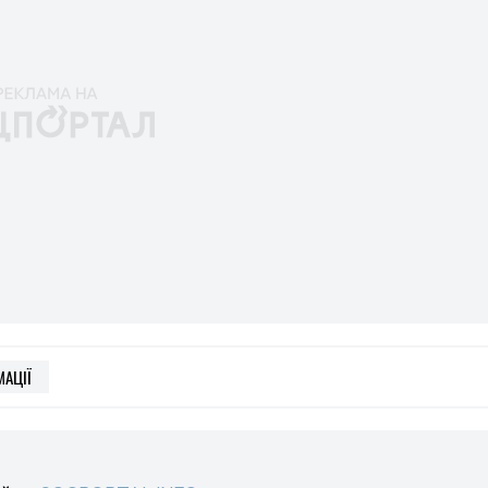
ей
на SOCPORTAL.INFO
народних відносинах та економічних системах.