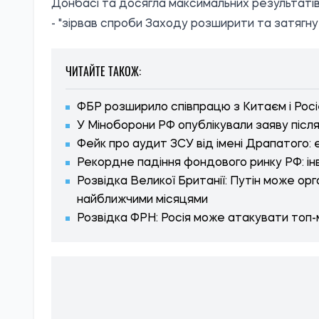
Донбасі та досягла максимальних результатів б
- "зірвав спроби Заходу розширити та затягнути
ЧИТАЙТЕ ТАКОЖ:
ФБР розширило співпрацю з Китаєм і Росі
У Міноборони РФ опублікували заяву післ
Фейк про аудит ЗСУ від імені Драпатого:
Рекордне падіння фондового ринку РФ: ін
Розвідка Великої Британії: Путін може о
найближчими місяцями
Розвідка ФРН: Росія може атакувати топ
ІНФОРМАЦІЙНА ВІЙНА
КРЕМЛЬ
ЗЛИВ ІНФОР