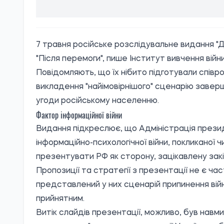
7 травня російське розслідувальне видання "
"Після перемоги", пише
Інститут вивчення війн
Повідомляють, що їх нібито підготували співр
викладення "найімовірнішого" сценарію заверш
угоди російському населенню.
Фактор інформаційної війни
Видання підкреслює, що Адміністрація президе
інформаційно-психологічної війни, покликаної ч
презентувати РФ як сторону, зацікавлену закі
Пропозиції та стратегії з презентації не є час
представлений у них сценарій припинення вій
прийнятним.
Витік слайдів презентації, можливо, був нав