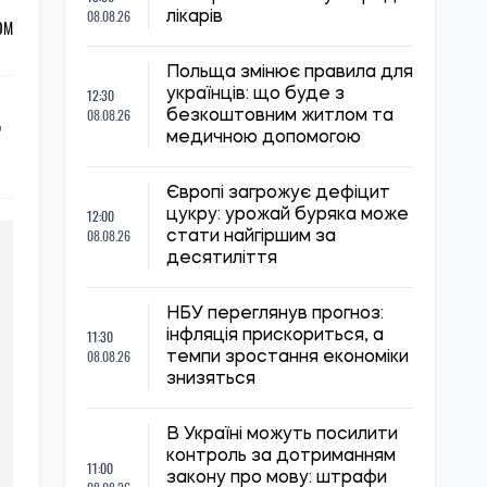
08.08.26
лікарів
ОМ
Польща змінює правила для
12:30
українців: що буде з
,
08.08.26
безкоштовним житлом та
медичною допомогою
Європі загрожує дефіцит
12:00
цукру: урожай буряка може
08.08.26
стати найгіршим за
десятиліття
НБУ переглянув прогноз:
11:30
інфляція прискориться, а
08.08.26
темпи зростання економіки
знизяться
В Україні можуть посилити
контроль за дотриманням
11:00
закону про мову: штрафи