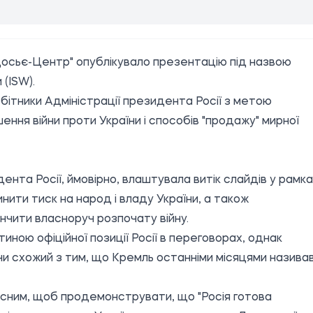
Досьє-Центр" опублікувало презентацію під назвою
и
(ISW).
обітники Адміністрації президента Росії з метою
ення війни проти України і способів "продажу" мирної
нта Росії, ймовірно, влаштувала витік слайдів у рамк
инити тиск на народ і владу України, а також
нчити власноруч розпочату війну.
тиною офіційної позиції Росії в переговорах, однак
ни схожий з тим, що Кремль останніми місяцями назива
мисним, щоб продемонструвати, що "Росія готова