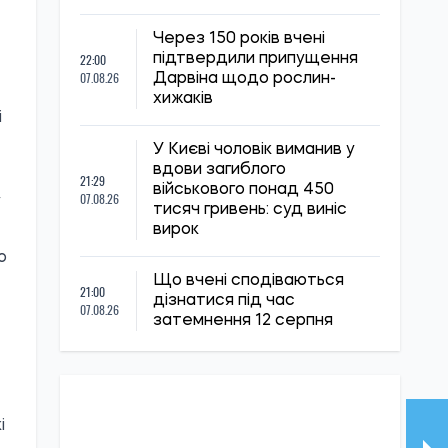
Через 150 років вчені
22:00
підтвердили припущення
07.08.26
Дарвіна щодо рослин-
хижаків
і
У Києві чоловік виманив у
вдови загиблого
21:29
військового понад 450
07.08.26
у
тисяч гривень: суд виніс
вирок
ю
Що вчені сподіваються
21:00
дізнатися під час
07.08.26
затемнення 12 серпня
і