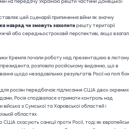
бмін на передачу Україною решти частини Донецької
тавляє цей сценарій припинення війни як значну
ька навряд чи зможуть захопити
решту території
ижчій або середньостроковій перспективі, якщо взагал
тники Кремля почали роботу над презентацією в лютом
ї президента, розповіло російському виданню, що в
ання щодо незадовільних результатів Росії на полі бо
й" для росіян передбачає підписання США двох окремих
годами, Росія сподівалася отримати контроль над
війська з Сумської та Харківської областей і
різькій областях.
о США скасують санкції проти Росії, тоді як європейськ