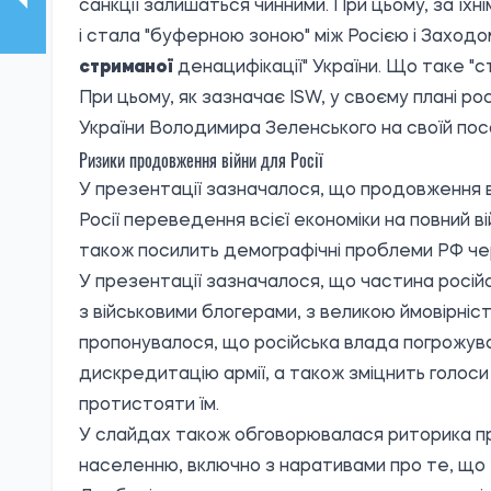
санкції залишаться чинними. При цьому, за їхн
і стала "буферною зоною" між Росією і Заходом
стриманої
денацифікації" України. Що таке "
При цьому, як зазначає ISW, у своєму плані р
України Володимира Зеленського на своїй пос
Ризики продовження війни для Росії
У презентації зазначалося, що продовження ві
Росії переведення всієї економіки на повний ві
також посилить демографічні проблеми РФ чер
У презентації зазначалося, що частина росій
з військовими блогерами, з великою ймовірніс
пропонувалося, що російська влада погрожува
дискредитацію армії, а також зміцнить голоси
протистояти їм.
У слайдах також обговорювалася риторика пр
населенню, включно з наративами про те, що Р