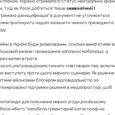
ім планом, Україна отримала б статус нейтральної країн
, тоді як Росія доб'ється "лише
символічної і
стримана денацифікація" в документі не уточнюється.
осіяни пропонують надалі залишити чинного президента
аді.
йни в Україні буде ризикованим, оскільки вимагатиме в
йськовий режим і проведення загальної мобілізації, а
ез великі втрати.
ського ультранаціоналістичного співтовариства, включ
тю виступить проти цього мирного сценарію. Як рішення
тиме військовим блогерам відповідальністю за
 поміркованої підтримки рішення в медіапросторі, щоб
опаганди для пояснення мирної угоди російському
осія нібито "запобігла гуманітарній катастрофі на