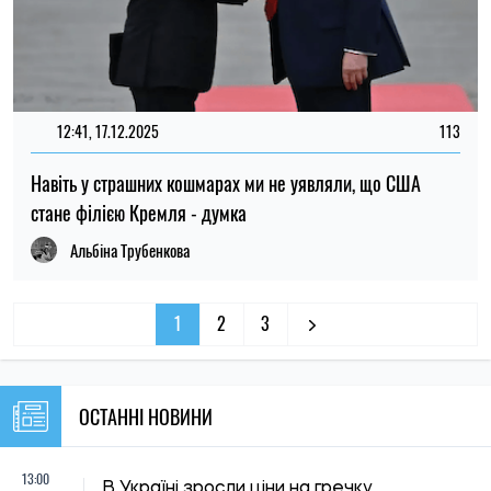
12:41, 17.12.2025
113
Навіть у страшних кошмарах ми не уявляли, що США
стане філією Кремля - думка
Альбіна Трубенкова
1
2
3
ОСТАННІ НОВИНИ
13:00
В Україні зросли ціни на гречку