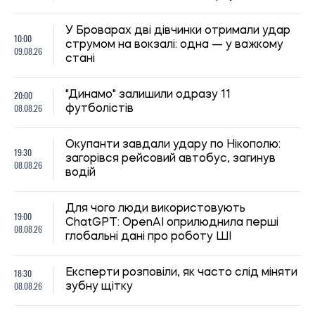
У Броварах дві дівчинки отримали удар
10:00
струмом на вокзалі: одна — у важкому
09.08.26
стані
20:00
"Динамо" залишили одразу 11
08.08.26
футболістів
Окупанти завдали удару по Нікополю:
19:30
загорівся рейсовий автобус, загинув
08.08.26
водій
Для чого люди використовують
19:00
ChatGPT: OpenAI оприлюднила перші
08.08.26
глобальні дані про роботу ШІ
18:30
Експерти розповіли, як часто слід міняти
08.08.26
зубну щітку