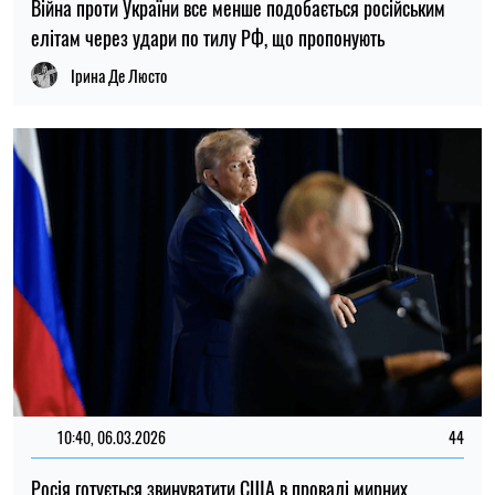
Війна проти України все менше подобається російським
елітам через удари по тилу РФ, що пропонують
Ірина Де Люсто
10:40, 06.03.2026
44
Росія готується звинуватити США в провалі мирних