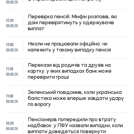
09.08.26
Перевірка пенсій: Мінфін розповів, які
12:30
дані перевірятимуть у одержувачів
09.08.26
виплат
12:00
Ніколи не працювали офіційно: чи
09.08.26
належить у такому випадку пенсія
Перекази від родичів та друзів на
11:30
картку: у яких випадках банк може
09.08.26
перевірити гроші
Зеленський повідомив, коли українська
11:00
балістика може вперше завдати удару
09.08.26
по ворогу
Пенсіонерів попередили про втрату
10:30
надбавок: у ПФУ назвали випадки, коли
09.08.26
виплати доведеться повернути