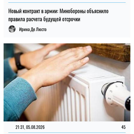
21:31, 05.08.2026
45
Кличко отчитался по подготовке зимы: Киев восстановил
65% поврежденных энергообъектов
Николай Потика
ПОСЛЕДНИЕ НОВОСТИ
Банк запросил объяснение
15:59
происхождения средств: почему не
07.08.26
стоит игнорировать уведомление
Денежная помощь до 12 300 грн для
15:30
жителей Кривого Рога: как оформить