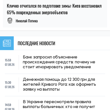
07.08.26
заявку на выплаты
В Украине пересмотрели правила
14:59
выплаты больничных: кто не получит
07.08.26
полную компенсацию в 2026 году
Аренда жилья для студентов: сколько
14:35
стоят квартиры и комнаты в разных
07.08.26
городах Украины
Большинство украинцев отвергают
13:59
передачу Донбасса России в обмен на
07.08.26
перемирие и гарантии безопасности
В Украине могут усилить
13:33
ответственность за нарушение ПДД:
07.08.26
Зеленский дал поручение Кабмину
С начала года из Украины выехало
12:59