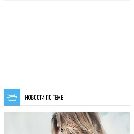
20:30, 24.07.2026
55
Недосып меняет мозг: ученые выяснили, как нарушения
сна влияют на его структуру
Елена Расенко