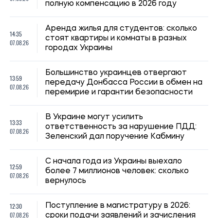
более 7 миллионов человек: сколько
07.08.26
вернулось
12:30
Поступление в магистратуру в 2026:
07.08.26
сроки подачи заявлений и зачисления
Материальная помощь для военных в
11:59
2026 году: как получить выплату на
07.08.26
социально-бытовые вопросы
Киберполиция назвала признаки
11:30
мошеннических объявлений о продаже
07.08.26
автомобиля в интернете
Новый учебный год в Украине: учителям
10:59
повысят зарплаты, студентам –
07.08.26
стипендии
Перевод денег на чужую карту может
10:30
потребовать подтверждения: как
07.08.26