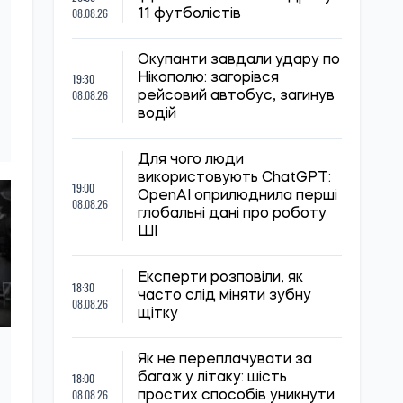
08.08.26
11 футболістів
Окупанти завдали удару по
19:30
Нікополю: загорівся
08.08.26
рейсовий автобус, загинув
водій
Для чого люди
використовують ChatGPT:
19:00
OpenAI оприлюднила перші
08.08.26
глобальні дані про роботу
ШІ
Експерти розповіли, як
18:30
часто слід міняти зубну
08.08.26
щітку
Як не переплачувати за
18:00
багаж у літаку: шість
08.08.26
простих способів уникнути