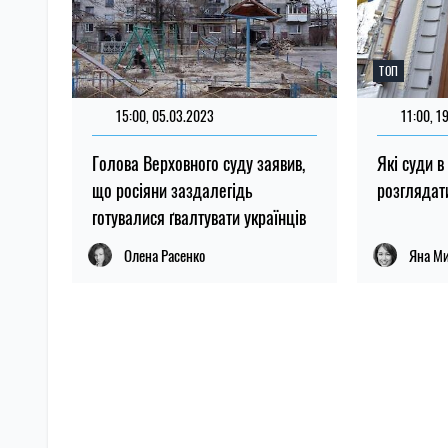
ТОП
15:00, 05.03.2023
11:00, 1
Голова Верховного суду заявив,
Які суди в
що росіяни заздалегідь
розглядат
готувалися ґвалтувати українців
Олена Расенко
Яна М