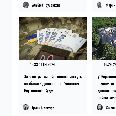
Альбіна Трубенкова
Марина
18:33, 11.04.2024
16:29, 2
За якої умови військового можуть
У Верховн
позбавити доплат - роз'яснення
підкомітет
Верховного Суду
деколоніза
займатиме
Ірина Юхимчук
Євгені