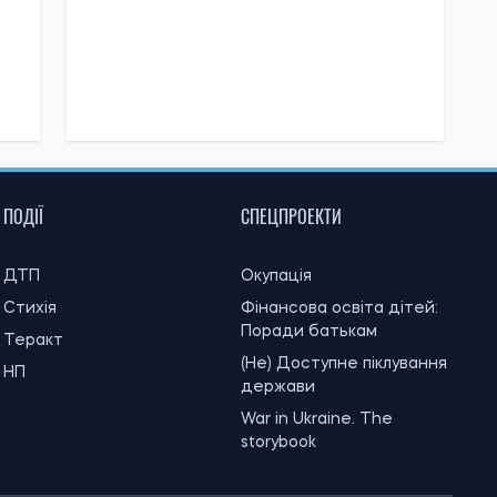
ПОДІЇ
СПЕЦПРОЕКТИ
ДТП
Окупація
Стихія
Фінансова освіта дітей:
Поради батькам
Теракт
(Не) Доступне піклування
НП
держави
War in Ukraine. The
storybook