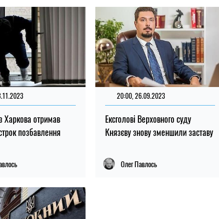
3.11.2023
20:00, 26.09.2023
з Харкова отримав
Ексголові Верховного суду
строк позбавлення
Князєву знову зменшили заставу
авлось
Олег Павлось