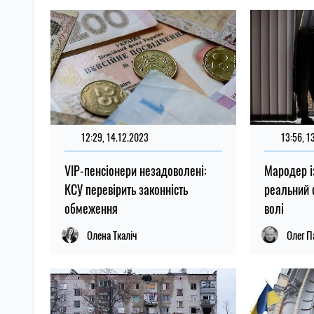
12:29, 14.12.2023
13:56, 1
VIP-пенсіонери незадоволені:
Мародер і
КСУ перевірить законність
реальний 
обмеження
волі
Олена Ткаліч
Олег П