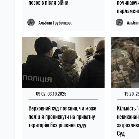
позовів після війни
починаючи 
парламент
Альбіна Трубенкова
Альбін
09:02, 03.10.2025
19:20, 2
Верховний суд пояснив, чи може
Кількість 
поліція проникнути на приватну
невиконан
територію без рішення суду
загрозливо
Суд