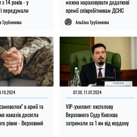
з 14 років - у
можна нараховувати додаткові
і передумали
премії співробітникам ДСНС
а Трубенкова
Альбіна Трубенкова
9.10.2024
07:30, 11.07.2024
"самоволок" в армії та
VIP-ухилянт: ексголову
ня наказів досягла
Верховного Суду Князєва
го рівня - Верховний
затримали за 1 км від кордону