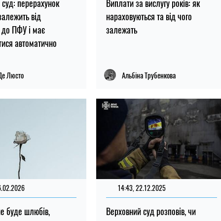
 суд: перерахунок
Виплати за вислугу років: як
залежить від
нараховуються та від чого
 до ПФУ і має
залежать
тися автоматично
Де Люсто
Альбіна Трубенкова
6.02.2026
14:43, 22.12.2025
не буде шлюбів,
Верховний суд розповів, чи