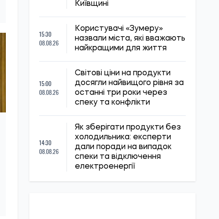
Київщині
Користувачі «Зумеру»
15:30
назвали міста, які вважають
08.08.26
найкращими для життя
Світові ціни на продукти
15:00
досягли найвищого рівня за
08.08.26
останні три роки через
спеку та конфлікти
Як зберігати продукти без
холодильника: експерти
14:30
дали поради на випадок
08.08.26
спеки та відключення
електроенергії