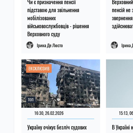
Чи є призначення пенсії
Верховний
підставою для звільнення
пенсій не 
мобілізованих
звернення
військовослужбовців - рішення
здійснюва
Верховного суду
Ірина Де Люсто
Ірина 
ЕКСКЛЮЗИВ
ТОП
16:30, 26.02.2026
15:13, 0
Україну очікує безліч судових
В Україні 