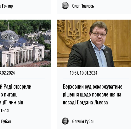
 Гонтар
Олег Павлось
8.02.2024
19:57, 10.01.2024
ій Раді створили
Верховний суд оскаржуватиме
 з питань
рішення щодо поновлення на
ції: чим він
посаді Богдана Львова
ться
я Рубан
Євгенія Рубан