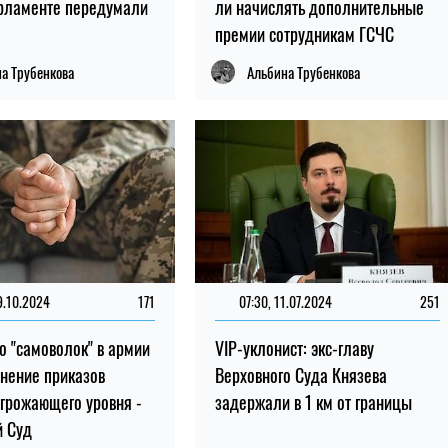
арламенте передумали
ли начислять дополнительные
премии сотрудникам ГСЧС
а Трубенкова
Альбина Трубенкова
9.10.2024
171
07:30, 11.07.2024
251
о "самоволок" в армии
VIP-уклонист: экс-главу
нение приказов
Верховного Суда Князева
угрожающего уровня -
задержали в 1 км от границы
й Суд