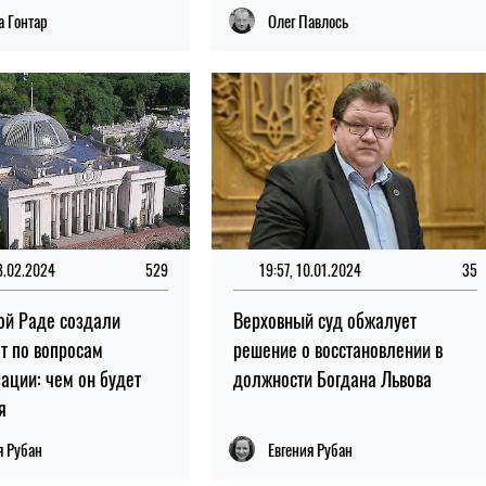
 Гонтар
Олег Павлось
8.02.2024
529
19:57, 10.01.2024
35
ой Раде создали
Верховный суд обжалует
т по вопросам
решение о восстановлении в
ации: чем он будет
должности Богдана Львова
я
я Рубан
Евгения Рубан