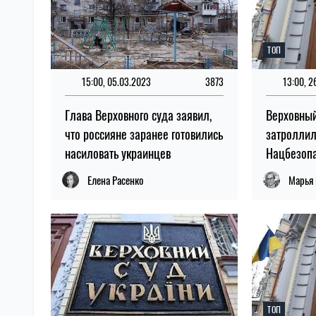
ТОП
15:00, 05.03.2023
3873
13:00, 2
Глава Верховного суда заявил,
Верховный
что россияне заранее готовились
затроллил
насиловать украинцев
Нацбезоп
Елена Расенко
Марья
ТОП