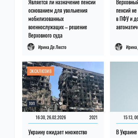
Является ли назначение пенсии
Верховный
основанием для увольнения
пенсий не
мобилизованных
в ПФУ и д
военнослужащих – решение
автоматич
Верховного суда
Ирина Де Люсто
Ирина
ЭКСКЛЮЗИВ
ТОП
16:30, 26.02.2026
2021
15:13, 0
Украину ожидает множество
В Украине 