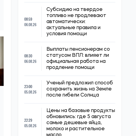
Субсидию на твердое
топливо не продлевают
08:59
автоматически:
06.08.26
актуальные правила и
условия помощи
Выплаты пенсионерам со
08:30
статусом ВПЛ: влияет ли
06.08.26
официальная работа на
продление помощи
Ученый предложил способ
23:00
сохранить жизнь на Земле
05.08.26
после гибели Солнца
Цены на базовые продукты
обновились: где 5 августа
22:29
самые дешевые яйца,
05.08.26
молоко и растительное
масло