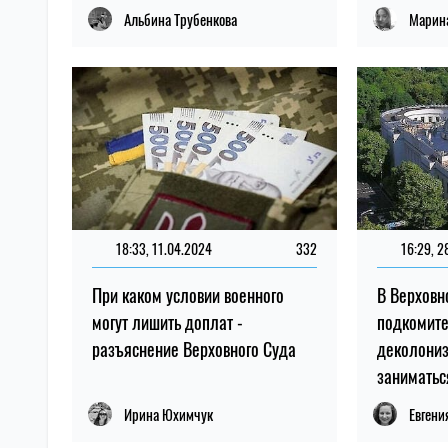
Альбина Трубенкова
Марина
18:33, 11.04.2024
332
16:29, 2
При каком условии военного
В Верховн
могут лишить доплат -
подкомите
разъяснение Верховного Суда
деколониз
заниматьс
Ирина Юхимчук
Евгени