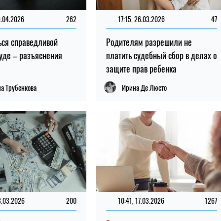
9.04.2026
262
17:15, 26.03.2026
47
ься справедливой
Родителям разрешили не
суде – разъяснения
платить судебный сбор в делах о
защите прав ребенка
а Трубенкова
Ирина Де Люсто
3.03.2026
200
10:41, 17.03.2026
1267