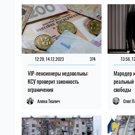
12:29, 14.12.2023
374
13:56, 1
VIP-пенсионеры недовольны:
Мародер и
КСУ проверит законность
реальный
ограничения
свободы
Алена Ткалич
Олег П