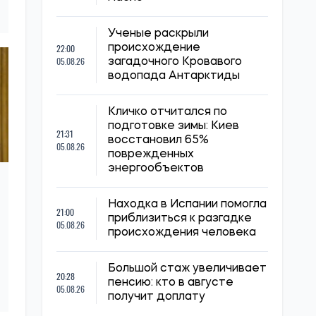
Ученые раскрыли
22:00
происхождение
05.08.26
загадочного Кровавого
водопада Антарктиды
Кличко отчитался по
подготовке зимы: Киев
21:31
восстановил 65%
05.08.26
поврежденных
энергообъектов
Находка в Испании помогла
21:00
приблизиться к разгадке
05.08.26
происхождения человека
Большой стаж увеличивает
20:28
пенсию: кто в августе
05.08.26
получит доплату