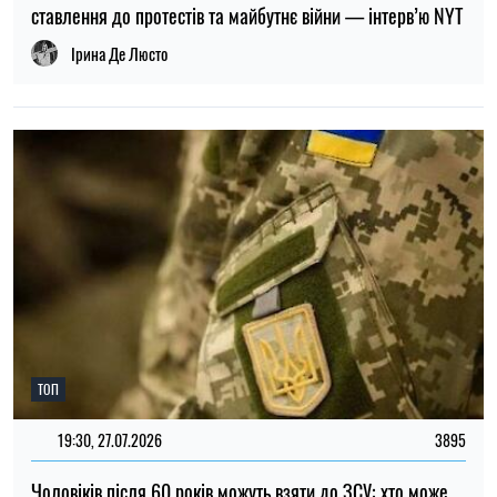
Чоловіків після 60 років можуть взяти до ЗСУ: хто може
потрапити до війська
Микола Потика