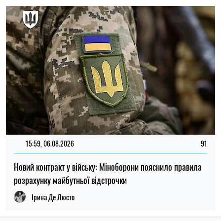
ОСТАННІ НОВИНИ
Фольга та харчова плівка можуть бути
20:00
небезпечними: які продукти не можна в
09.08.26
них загортати
Яйця лопаються під час варіння?
19:30
Кулінари назвали основні помилки та
09.08.26
розповіли, як їх уникнути
Чому чоловіки люблять пиво: наука
19:00
пояснила, що стоїть за популярністю
09.08.26
цього напою
Дієтологи назвали найкориснішу ягоду: її
18:30
рекомендують для здоров’я серця та
09.08.26
захисту від раку