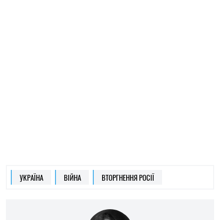
АРТУР ЗАЙОНЦ
Пише про війну
на SOCPORTAL.INFO
Артур Зайонц спеціалізується на новинах із
фронту. Історик за освітою, Артур прагне
привносити глибину і контекст у свою
журналістську роботу.