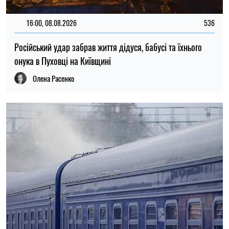
10:30, 08.08.2026
1923
Російський дрон атакував поїзд «Суми — Київ»:
пошкоджено локомотив, пасажирів евакуювали
Олена Расенко