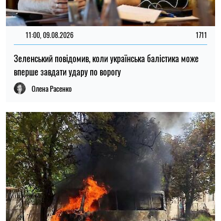
19:30, 08.08.2026
109
Окупанти завдали удару по Нікополю: загорівся рейсовий
автобус, загинув водій
Олена Расенко