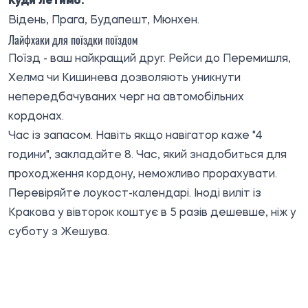
Куди летимо:
Відень, Прага, Будапешт, Мюнхен.
Лайфхаки для поїздки поїздом
Поїзд - ваш найкращий друг. Рейси до Перемишля,
Хелма чи Кишинева дозволяють уникнути
непередбачуваних черг на автомобільних
кордонах.
Час із запасом. Навіть якщо навігатор каже "4
години", закладайте 8. Час, який знадобиться для
проходження кордону, неможливо прорахувати.
Перевіряйте лоукост-календарі. Іноді виліт із
Кракова у вівторок коштує в 5 разів дешевше, ніж у
суботу з Жешува.