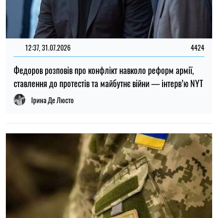
ТОП
19:30, 27.07.2026
3785
Чоловіків після 60 років можуть взяти до ЗСУ: хто може
потрапити до війська
Микола Потика