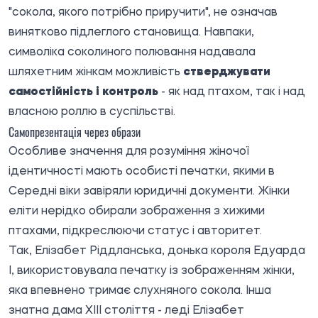
"сокола, якого потрібно приручити", не означав
винятково підлеглого становища. Навпаки,
символіка соколиного полювання надавала
шляхетним жінкам можливість
стверджувати
самостійність і контроль
- як над птахом, так і над
власною роллю в суспільстві.
Самопрезентація через образи
Особливе значення для розуміння жіночої
ідентичності мають особисті печатки, якими в
Середні віки завіряли юридичні документи. Жінки
еліти нерідко обирали зображення з хижими
птахами, підкреслюючи статус і авторитет.
Так, Елізабет Ріддланська, донька короля Едуарда
I, використовувала печатку із зображенням жінки,
яка впевнено тримає слухняного сокола. Інша
знатна дама XIII століття - леді Елізабет