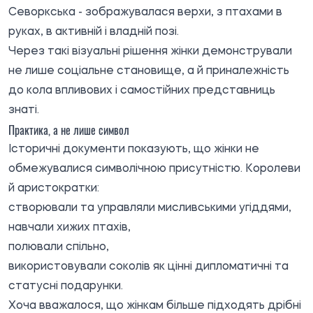
Севоркська - зображувалася верхи, з птахами в
руках, в активній і владній позі.
Через такі візуальні рішення жінки демонстрували
не лише соціальне становище, а й приналежність
до кола впливових і самостійних представниць
знаті.
Практика, а не лише символ
Історичні документи показують, що жінки не
обмежувалися символічною присутністю. Королеви
й аристократки:
створювали та управляли мисливськими угіддями,
навчали хижих птахів,
полювали спільно,
використовували соколів як цінні дипломатичні та
статусні подарунки.
Хоча вважалося, що жінкам більше підходять дрібні