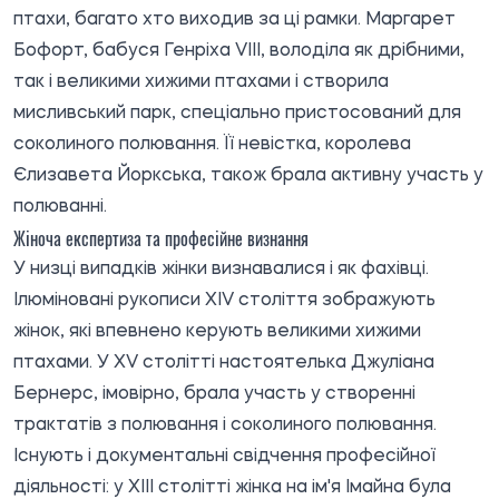
птахи, багато хто виходив за ці рамки. Маргарет
Бофорт, бабуся Генріха VIII, володіла як дрібними,
так і великими хижими птахами і створила
мисливський парк, спеціально пристосований для
соколиного полювання. Її невістка, королева
Єлизавета Йоркська, також брала активну участь у
полюванні.
Жіноча експертиза та професійне визнання
У низці випадків жінки визнавалися і як фахівці.
Ілюміновані рукописи XIV століття зображують
жінок, які впевнено керують великими хижими
птахами. У XV столітті настоятелька Джуліана
Бернерс, імовірно, брала участь у створенні
трактатів з полювання і соколиного полювання.
Існують і документальні свідчення професійної
діяльності: у XIII столітті жінка на ім'я Імайна була