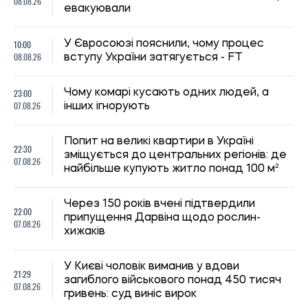
08.08.26
евакуювали
10:00
У Євросоюзі пояснили, чому процес
08.08.26
вступу України затягується - FT
23:00
Чому комарі кусають одних людей, а
07.08.26
інших ігнорують
Попит на великі квартири в Україні
22:30
зміщується до центральних регіонів: де
07.08.26
найбільше купують житло понад 100 м²
Через 150 років вчені підтвердили
22:00
припущення Дарвіна щодо рослин-
07.08.26
хижаків
У Києві чоловік виманив у вдови
21:29
загиблого військового понад 450 тисяч
07.08.26
гривень: суд виніс вирок