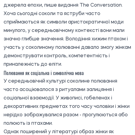
джерела епохи,
пише
видання The Conversation.
Хоча сьогодні соколи та яструби часто
сприймаються як символи аристократичної моди
минулого, у середньовічному контексті вони мали
значно глибше значення. Володіння хижим птахом і
участь у соколиному полюванні давало змогу жінкам
демонструвати контроль, компетентність і
приналежність до еліти.
Полювання як соціальна і символічна мова
У середньовічній культурі соколине полювання
часто асоціювалося з ритуалами залицяння і
соціальної взаємодії. У живописі, гобеленах і
декоративних предметах того часу чоловіки і жінки
нерідко зображувалися разом - прогулюються або
полюють із птахами.
Однак поширений у літературі образ жінки як