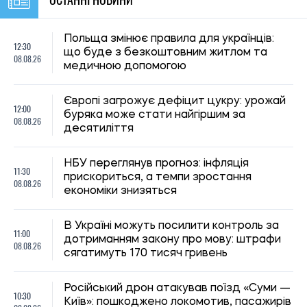
Польща змінює правила для українців:
12:30
що буде з безкоштовним житлом та
08.08.26
медичною допомогою
Європі загрожує дефіцит цукру: урожай
12:00
буряка може стати найгіршим за
08.08.26
десятиліття
НБУ переглянув прогноз: інфляція
11:30
прискориться, а темпи зростання
08.08.26
економіки знизяться
В Україні можуть посилити контроль за
11:00
дотриманням закону про мову: штрафи
08.08.26
сягатимуть 170 тисяч гривень
Російський дрон атакував поїзд «Суми —
10:30
Київ»: пошкоджено локомотив, пасажирів