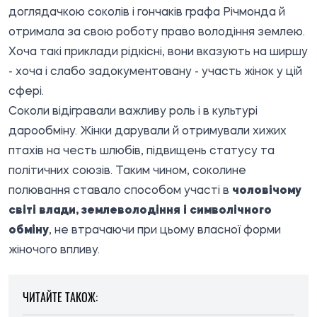
доглядачкою соколів і гончаків графа Річмонда й
отримала за свою роботу право володіння землею.
Хоча такі приклади рідкісні, вони вказують на ширшу
- хоча і слабо задокументовану - участь жінок у цій
сфері.
Соколи відігравали важливу роль і в культурі
дарообміну. Жінки дарували й отримували хижих
птахів на честь шлюбів, підвищень статусу та
політичних союзів. Таким чином, соколине
полювання ставало способом участі в
чоловічому
світі влади, землеволодіння і символічного
обміну
, не втрачаючи при цьому власної форми
жіночого впливу.
ЧИТАЙТЕ ТАКОЖ: