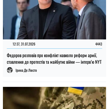
ТОП
19:30, 27.07.2026
3840
Чоловіків після 60 років можуть взяти до ЗСУ: хто може
потрапити до війська
Микола Потика