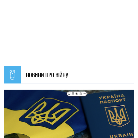
19:30, 07.08.2026
49
Українців за кордоном запрошують долучитися до
створення Мережі єдності: як подати пропозиції
Олена Ткаліч