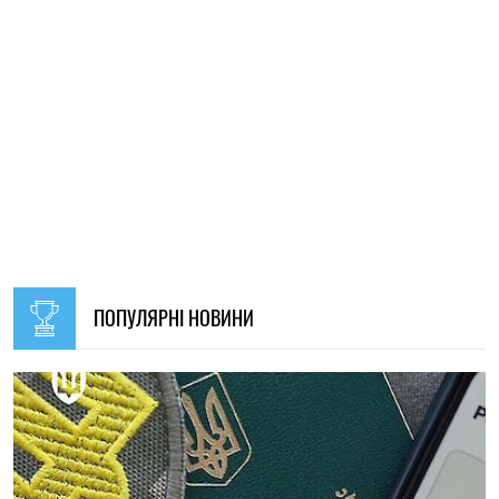
09:30, 31.07.2026
28674
В Україні з 1 серпня оновлять окремі норми мобілізації:
що зміниться для громадян
Ірина Де Люсто