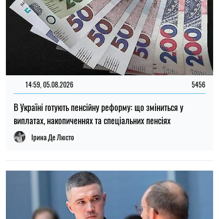
12:37, 31.07.2026
4443
Федоров розповів про конфлікт навколо реформ армії,
ставлення до протестів та майбутнє війни — інтерв’ю NYT
Ірина Де Люсто