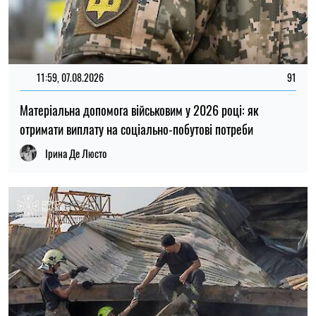
20:27, 06.08.2026
223
Російські удари по складах: чи чекати дефіциту товарів і
зростання цін в Україні
Микола Потика