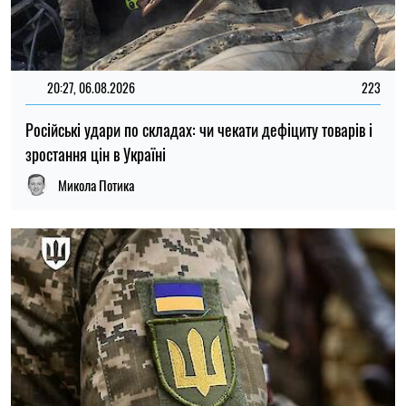
15:59, 06.08.2026
89
Новий контракт у війську: Міноборони пояснило правила
розрахунку майбутньої відстрочки
Ірина Де Люсто
ОСТАННІ НОВИНИ
Зеленський повідомив, коли українська
11:00
балістика може вперше завдати удару
09.08.26