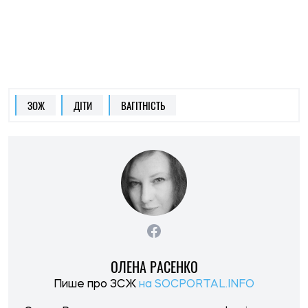
ОЛЕНА РАСЕНКО
Пише про ЗСЖ
на SOCPORTAL.INFO
Олена Расенко пише про новини у сфері науки,
ЗСЖ і психології, ділиться лайфхаками та
порадами щодо балансу між роботою і
життям.