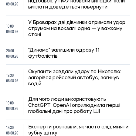
18:30
Експерти розповіли, як часто слід міняти
08.08.26
зубну щітку
Як не переплачувати за багаж у літаку:
18:00
шість простих способів уникнути
08.08.26
штрафів
17:30
Як захистити улюбленця від спеки: перші
08.08.26
ознаки перегріву, які не можна ігнорувати
Чому ціна на каву може зрости:
17:00
виробники попереджають про нові
08.08.26
проблеми з урожаєм
Під Києвом загорівся притулок для
16:30
тварин: загинули собаки, згоріли вольєри
08.08.26
та кухня