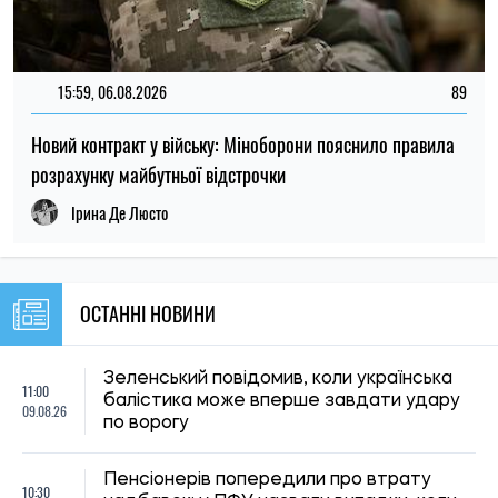
по ворогу
Пенсіонерів попередили про втрату
10:30
надбавок: у ПФУ назвали випадки, коли
09.08.26
виплати доведеться повернути
У Броварах дві дівчинки отримали удар
10:00
струмом на вокзалі: одна — у важкому
09.08.26
стані
20:00
"Динамо" залишили одразу 11
08.08.26
футболістів
Окупанти завдали удару по Нікополю:
19:30
загорівся рейсовий автобус, загинув
08.08.26
водій
Для чого люди використовують
19:00
ChatGPT: OpenAI оприлюднила перші
08.08.26
глобальні дані про роботу ШІ