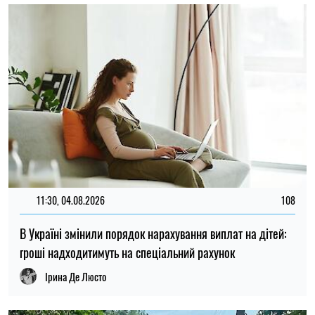
Ірина Де Люсто
19:30, 03.08.2026
398
В Одеській області однорічний хлопчик загинув під
колесами автомобіля, за кермом якого була його мати