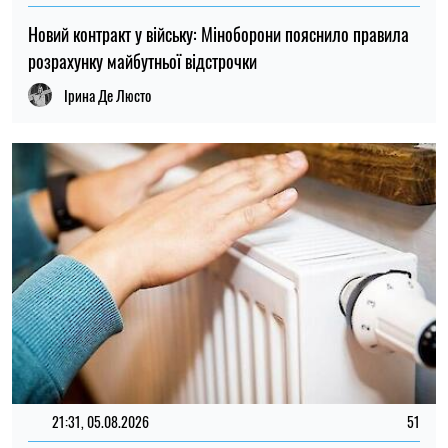
Чоловіків після 60 років можуть взяти до ЗСУ: хто може
потрапити до війська
Микола Потика