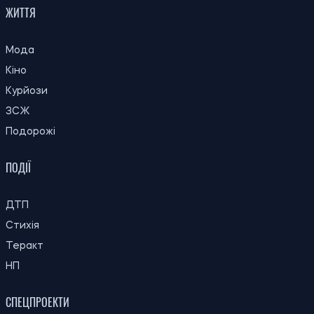
21:00
Що вчені сподіваються дізнатися під
07.08.26
час затемнення 12 серпня
МОН продовжило строки вступу до
20:32
коледжів після 9 класу: до якої дати
07.08.26
можна підтвердити бюджет
20:00
У Лос-Анджелесі виявили новий вид
07.08.26
жаби льодовикового періоду
Українців за кордоном запрошують
19:30
долучитися до створення Мережі
07.08.26
єдності: як подати пропозиції
19:00
Вчені з’ясували, як таргани впізнають
07.08.26
«своїх»
Ринок праці в Україні: чому роботодавці