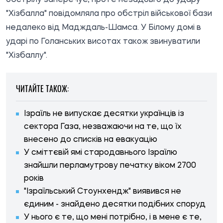
"Хізбалла" повідомляла про обстріл військової бази
недалеко від Мадждаль-Шамса. У Білому домі в
ударі по Голанських висотах також звинуватили
"Хізбаллу".
ЧИТАЙТЕ ТАКОЖ:
Ізраїль не випускає десятки українців із
сектора Газа, незважаючи на те, що їх
внесено до списків на евакуацію
У сміттєвій ямі стародавнього Ізраїлю
знайшли перламутрову печатку віком 2700
років
"Ізраїльський Стоунхендж" виявився не
єдиним - знайдено десятки подібних споруд
У нього є те, що мені потрібно, і в мене є те,