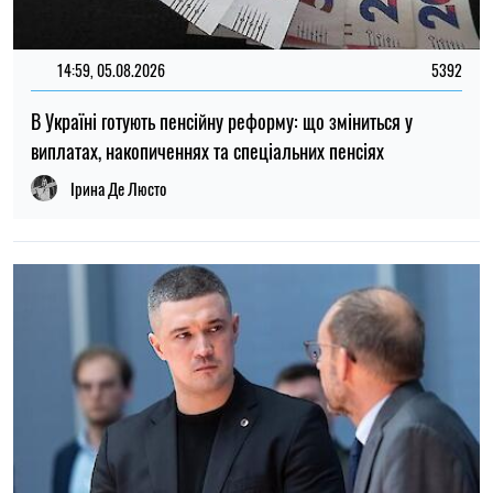
22:00, 27.03.2026
136
"Ізраїльський Стоунхендж" виявився не єдиним -
знайдено десятки подібних споруд
Мирослав Чайковський