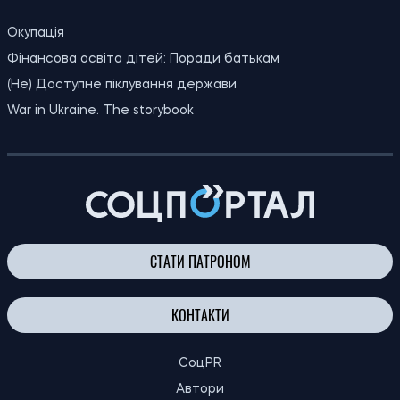
18:30
не можуть знайти кадри, а працівники
07.08.26
все одно незадоволені
18:00
ШІ майже повністю виключив жіночих
07.08.26
персонажів з історій про тварин
Оприлюднено найдешевші напрямки
17:40
Європи для літнього відпочинку у 2026
07.08.26
році