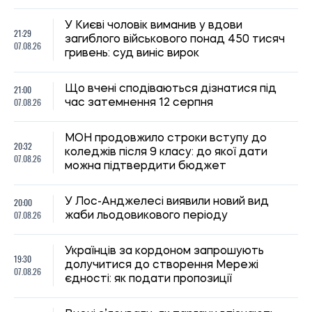
отримати виплату на соціально-побутові потреби
Ірина Де Люсто
20:27, 06.08.2026
185
Російські удари по складах: чи чекати дефіциту товарів і
зростання цін в Україні