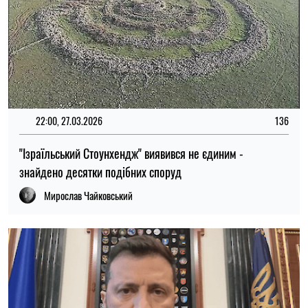
ЄВГЕНІЯ РУБАН
Пише про політику
на SOCPORTAL.INFO
Євгенія Рубан пише про новини політики та
економіки. Вона розглядає масштабні явища
української політики та економіки з точки зору
того, як вони вплинуть на простих українців.