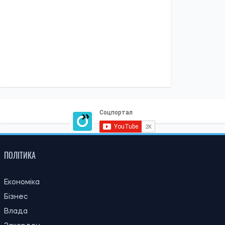
Ірина Де Люсто
21:31, 05.08.2026
51
Кличко відзвітував по підготовк удо зими: Київ відновив
65% пошкоджених енергооб'єктів