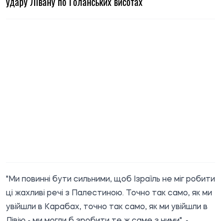
удару Лівану по Голанських висотах
"Ми повинні бути сильними, щоб Ізраїль не міг робити
ці жахливі речі з Палестиною. Точно так само, як ми
увійшли в Карабах, точно так само, як ми увійшли в
Лівію - ми могли б зробити те ж саме з ними", -