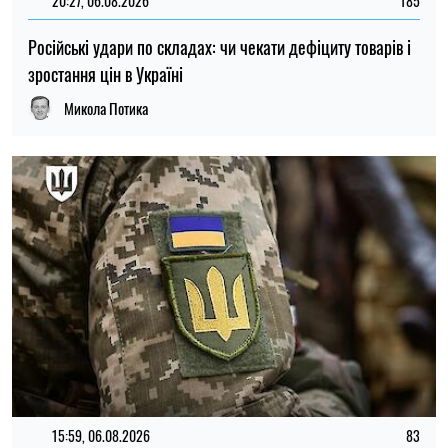
Федоров розповів про конфлікт навколо реформ армії,
ставлення до протестів та майбутнє війни — інтерв’ю NYT
Ірина Де Люсто
ТОП
19:30, 27.07.2026
3785