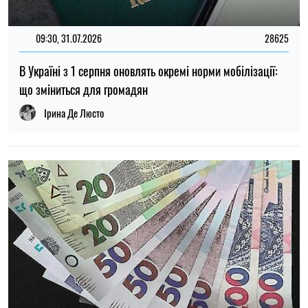
19:00, 16.06.2026
288
У сміттєвій ямі стародавнього Ізраїлю знайшли
перламутрову печатку віком 2700 років
Мирослав Чайковський