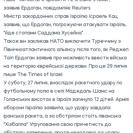
заявив Ердоган, повідомляє
Reuters
.
Міністр закордонних справ Ізраїлю Ісраель Кац
заявив, що Ердоган, погрожуючи атакувати Ізраїль,
"йде стопами Саддама Хусейна".
Також він закликав НАТО виключити Туреччину з
Північноатлантичного альянсу після того, як Реджеп
Таїп Ердоган заявив про можливість ввести війська
на територію єврейської держави. Про це 29 липня
пише
The Times of Israel.
У суботу, 27 липня, внаслідок ракетного удару по
футбольному полю в селі Мадждаль-Шамс на
Голанських висотах в Ізраїлі загинуло 12 дітей. Армія
оборони Ізраїлю заявила, що удару завдала
іранська ракета, а за обстрілом стоїть ліванська
"Хізбалла". Угруповання свою причетність до
обстрілу заперечує, проте незадовго до удару