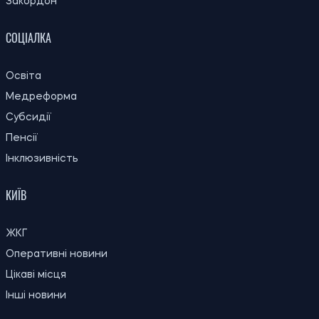
Микола Потика
ОСТАННІ НОВИНИ
23:00
Чому комарі кусають одних людей, а
07.08.26
інших ігнорують
Попит на великі квартири в Україні
22:30
зміщується до центральних регіонів: де
07.08.26
найбільше купують житло понад 100 м²
Через 150 років вчені підтвердили
22:00
припущення Дарвіна щодо рослин-
07.08.26
хижаків
У Києві чоловік виманив у вдови
21:29
загиблого військового понад 450 тисяч
07.08.26
гривень: суд виніс вирок