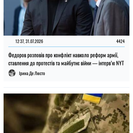
ТОП
19:30, 27.07.2026
3785
Чоловіків після 60 років можуть взяти до ЗСУ: хто може
потрапити до війська
Микола Потика