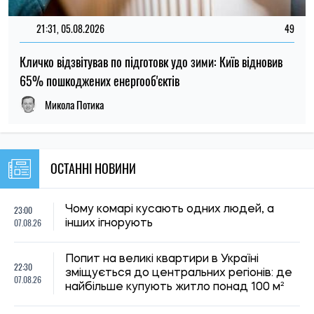
Попит на великі квартири в Україні
22:30
зміщується до центральних регіонів: де
07.08.26
найбільше купують житло понад 100 м²
Через 150 років вчені підтвердили
22:00
припущення Дарвіна щодо рослин-
07.08.26
хижаків
У Києві чоловік виманив у вдови
21:29
загиблого військового понад 450 тисяч
07.08.26
гривень: суд виніс вирок
21:00
Що вчені сподіваються дізнатися під
07.08.26
час затемнення 12 серпня
МОН продовжило строки вступу до
20:32
коледжів після 9 класу: до якої дати
07.08.26
можна підтвердити бюджет