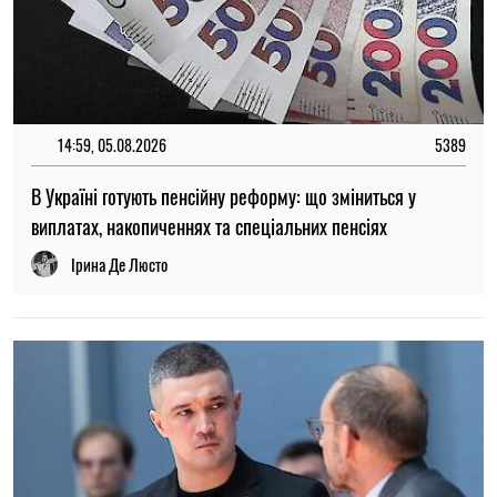
12:37, 31.07.2026
4424
Федоров розповів про конфлікт навколо реформ армії,
ставлення до протестів та майбутнє війни — інтерв’ю NYT
Ірина Де Люсто