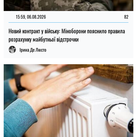
21:31, 05.08.2026
49
Кличко відзвітував по підготовк удо зими: Київ відновив
65% пошкоджених енергооб'єктів
Микола Потика
ОСТАННІ НОВИНИ
23:00
Чому комарі кусають одних людей, а
07.08.26
інших ігнорують