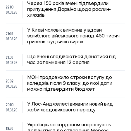
20:00
У Лос-Анджелесі виявили новий вид
07.08.26
жаби льодовикового періоду
Українців за кордоном запрошують
19:30
долучитися до створення Мережі
07.08.26
єдності: як подати пропозиції
19:00
Вчені з’ясували, як таргани впізнають
07.08.26
«своїх»
Ринок праці в Україні: чому роботодавці
18:30
не можуть знайти кадри, а працівники
07.08.26
все одно незадоволені
18:00
ШІ майже повністю виключив жіночих
07.08.26
персонажів з історій про тварин
Оприлюднено найдешевші напрямки
17:40
Європи для літнього відпочинку у 2026