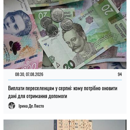
дані для отримання допомоги
Ірина Де Люсто
13:59, 06.08.2026
1361
В Україні визначили перші п’ять міст для будівництва
соціального житла: хто зможе його отримати