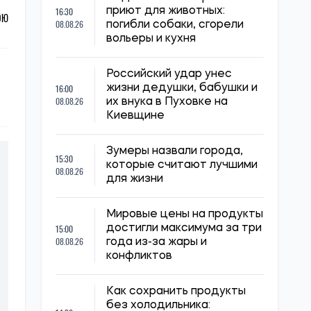
16:30
приют для животных:
ОЮ
08.08.26
погибли собаки, сгорели
вольеры и кухня
Российский удар унес
16:00
жизни дедушки, бабушки и
08.08.26
их внука в Пуховке на
Киевщине
Зумеры назвали города,
15:30
которые считают лучшими
08.08.26
для жизни
Мировые цены на продукты
15:00
достигли максимума за три
08.08.26
года из-за жары и
конфликтов
Как сохранить продукты
без холодильника: