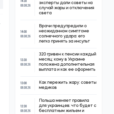
14:30
эксперты дали советы на
08.08.26
случай жары и отключения
света
.
Врачи предупредили о
14:00
неожиданном симптоме
08.08.26
солнечного удара: его
легко принять за инсульт
320 гривен к пенсии каждый
13:30
месяц: кому в Украине
08.08.26
положена дополнительная
выплата и как ее оформить
13:00
Как пережить жару: советы
08.08.26
медиков
Польша меняет правила
12:30
для украинцев: что будет с
08.08.26
бесплатным жильем и