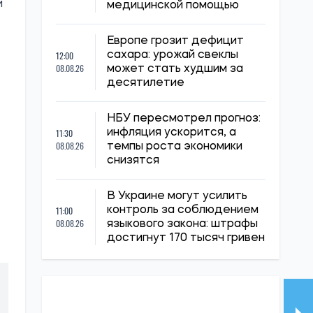
и
медицинской помощью
Европе грозит дефицит
12:00
сахара: урожай свеклы
08.08.26
может стать худшим за
десятилетие
НБУ пересмотрел прогноз:
11:30
инфляция ускорится, а
08.08.26
темпы роста экономики
снизятся
В Украине могут усилить
11:00
контроль за соблюдением
08.08.26
языкового закона: штрафы
достигнут 170 тысяч гривен