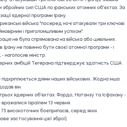
ну: атакувавши три ключові об'єкти. Про це заявив
 збройних сил США по іранських атомних об'єктах. За
ації ядерної програми Ірану.
риканські війська "посеред ночі атакували три ключові
ймовірним і приголомшливим успіхом".
ація не була спрямована на війська або цивільних.
Ірану не повинно бути своєї атомної програми - і
- наголосив міністр.
дерних амбіцій Тегерана підтверджує здатність США
е підкріплюється діями наших військових. Жодна інша
додав він.
трьох ядерних об'єктах: Фордо, Натанзу та Ісфахану -
 вражалися Ізраїлем 13 червня.
о 75 високоточних боєприпасів, серед яких
ве застосування цієї зброї).