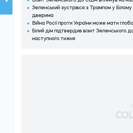
Візит Зеленського до США вплинув на нас
Зеленський зустрівся з Трампом у Білому 
дверима
Війна Росії проти України може мати глоб
Білий дім підтвердив візит Зеленського д
наступного тижня