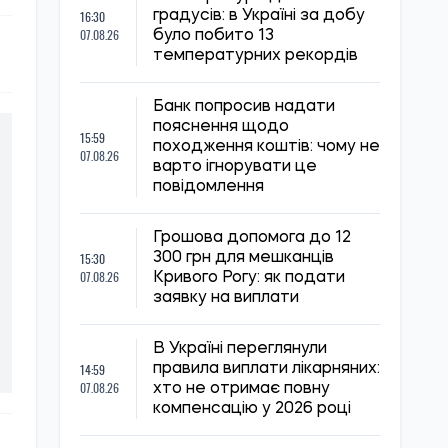
16:30
градусів: в Україні за добу
07.08.26
було побито 13
температурних рекордів
Банк попросив надати
пояснення щодо
15:59
походження коштів: чому не
07.08.26
варто ігнорувати це
повідомлення
Грошова допомога до 12
15:30
300 грн для мешканців
07.08.26
Кривого Рогу: як подати
заявку на виплати
В Україні переглянули
14:59
правила виплати лікарняних:
07.08.26
хто не отримає повну
компенсацію у 2026 році