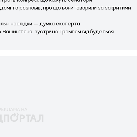
трої в Конгресі: що кажуть сенатори
домі та розповів, про що вони говорили за закритими
альні наслідки — думка експерта
о Вашингтона: зустріч із Трампом відбудеться