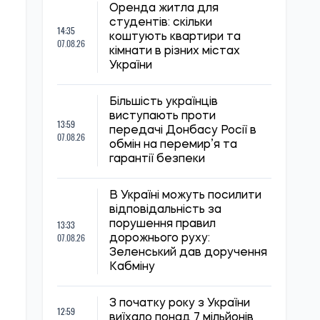
Оренда житла для
студентів: скільки
14:35
коштують квартири та
07.08.26
кімнати в різних містах
України
Більшість українців
виступають проти
13:59
передачі Донбасу Росії в
07.08.26
обмін на перемир’я та
гарантії безпеки
В Україні можуть посилити
відповідальність за
13:33
порушення правил
07.08.26
дорожнього руху:
Зеленський дав доручення
Кабміну
З початку року з України
12:59
виїхало понад 7 мільйонів