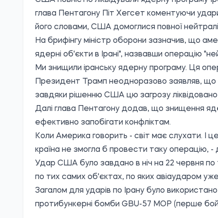
США повністю ліквідували ядерну програму Іра
глава Пентагону Піт Хегсет коментуючи удари
його словами, США домоглися повної нейтраліз
На брифінгу міністр оборони зазначив, що аме
ядерні об'єкти в Ірані", назвавши операцію "не
Ми знищили іранську ядерну програму. Ця опер
Президент Трамп неодноразово заявляв, що в 
завдяки рішенню США цю загрозу ліквідовано, 
Далі глава Пентагону додав, що знищення я
ефективно запобігати конфліктам.
Коли Америка говорить - світ має слухати. І ц
країна не змогла б провести таку операцію, - 
Удар США було завдано в ніч на 22 червня по 
по тих самих об'єктах, по яких авіаударом уже
Загалом для ударів по Ірану було використан
протибункерні бомби GBU-57 MOP (перше бойо