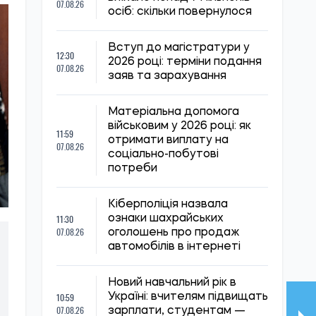
07.08.26
осіб: скільки повернулося
Вступ до магістратури у
12:30
2026 році: терміни подання
07.08.26
заяв та зарахування
Матеріальна допомога
військовим у 2026 році: як
11:59
отримати виплату на
07.08.26
соціально-побутові
потреби
Кіберполіція назвала
11:30
ознаки шахрайських
07.08.26
оголошень про продаж
автомобілів в інтернеті
Новий навчальний рік в
10:59
Україні: вчителям підвищать
07.08.26
зарплати, студентам —