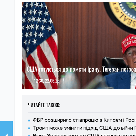
США готуються до помсти Ірану, Тегеран погро
12:30, 22.06.25
ЧИТАЙТЕ ТАКОЖ:
ФБР розширило співпрацю з Китаєм і Росі
Трамп може змінити підхід США до війни 