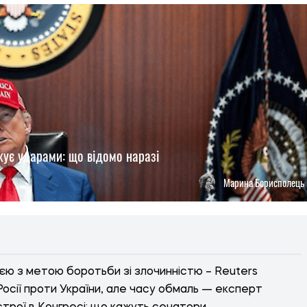
жує ударами: що відомо наразі
Марина Борисполець
єю з метою боротьби зі злочинністю – Reuters
Росії проти України, але часу обмаль — експерт