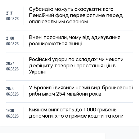
Субсидію можуть скасувати: кого
21:31
Пенсійний фонд перевірятиме перед
06.08.26
опалювальним сезоном
21:00
Вчені пояснили, чому від здивування
06.08.26
розширюються зіниці
Російські удари по складах: чи чекати
20:27
дефіциту товарів і зростання цін в
06.08.26
Україні
20:00
У Бразилії виявили новий вид броньованої
06.08.26
риби віком 254 мільйони років
19:30
Киянам виплатять до 1 000 гривень
06.08.26
допомоги: хто отримає кошти та коли