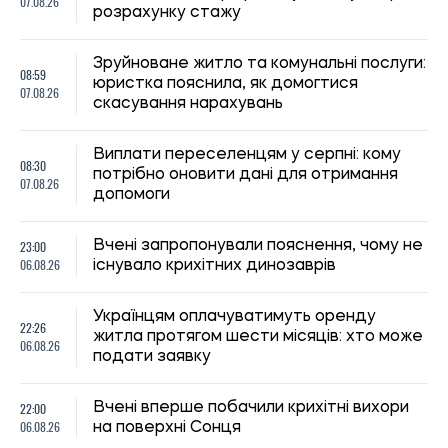
07.08.26
розрахунку стажу
Зруйноване житло та комунальні послуги:
08:59
юристка пояснила, як домогтися
07.08.26
скасування нарахувань
Виплати переселенцям у серпні: кому
08:30
потрібно оновити дані для отримання
07.08.26
допомоги
23:00
Вчені запропонували пояснення, чому не
06.08.26
існувало крихітних динозаврів
Українцям оплачуватимуть оренду
22:26
житла протягом шести місяців: хто може
06.08.26
подати заявку
22:00
Вчені вперше побачили крихітні вихори
06.08.26
на поверхні Сонця