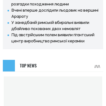
розгадки походження людини
Вчені вперше дослідили льодовик на вершині
Арарату
У занедбаній римській вбиральні виявили
дбайливо похованих двох немовлят
Під австрійським полем виявили гігантський
центр виробництва римської кераміки