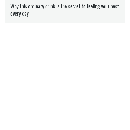
НАУКА
АРХЕОЛОГІЯ
МИРОСЛАВ ЧАЙКОВСЬКИЙ
пише про археологію
на SOCPORTAL.INFO
Незалежний дослідник, цікавиться