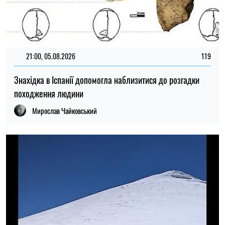
20:00, 03.08.2026
281
Вчені вперше дослідили льодовик на вершині Арарату
Микола Потика