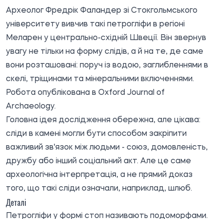
Археолог Фредрік Фаландер зі Стокгольмського
університету вивчив такі петрогліфи в регіоні
Меларен у центрально-східній Швеції. Він звернув
увагу не тільки на форму слідів, а й на те, де саме
вони розташовані: поруч із водою, заглибленнями в
скелі, тріщинами та мінеральними включеннями.
Робота опублікована в Oxford Journal of
Archaeology.
Головна ідея дослідження обережна, але цікава:
сліди в камені могли бути способом закріпити
важливий зв'язок між людьми - союз, домовленість,
дружбу або інший соціальний акт. Але це саме
археологічна інтерпретація, а не прямий доказ
того, що такі сліди означали, наприклад, шлюб.
Деталі
Петрогліфи у формі стоп називають подоморфами.