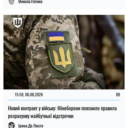
Новий контракт у війську: Міноборони пояснило правила
розрахунку майбутньої відстрочки
Ірина Де Люсто
ОСТАННІ НОВИНИ
20:00
"Динамо" залишили одразу 11
08.08.26
футболістів
Окупанти завдали удару по Нікополю:
19:30
загорівся рейсовий автобус, загинув
08.08.26
водій
Для чого люди використовують
19:00
ChatGPT: OpenAI оприлюднила перші
08.08.26
глобальні дані про роботу ШІ