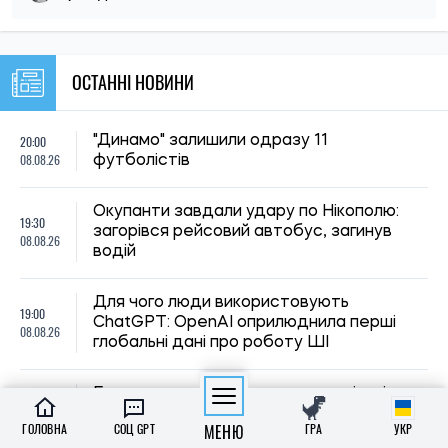
18:30
Експерти розповіли, як часто слід міняти
08.08.26
зубну щітку
Як не переплачувати за багаж у літаку:
18:00
шість простих способів уникнути
08.08.26
штрафів
17:30
Як захистити улюбленця від спеки: перші
08.08.26
ознаки перегріву, які не можна ігнорувати
Чому ціна на каву може зрости:
17:00
виробники попереджають про нові
08.08.26
проблеми з урожаєм
Під Києвом загорівся притулок для
16:30
тварин: загинули собаки, згоріли вольєри
08.08.26
та кухня
ГОЛОВНА
СОЦ GPT
МЕНЮ
ГРА
УКР