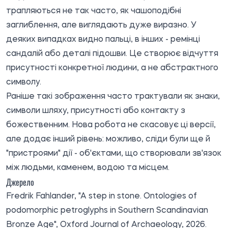
трапляються не так часто, як чашоподібні
заглиблення, але виглядають дуже виразно. У
деяких випадках видно пальці, в інших - ремінці
сандалій або деталі підошви. Це створює відчуття
присутності конкретної людини, а не абстрактного
символу.
Раніше такі зображення часто трактували як знаки,
символи шляху, присутності або контакту з
божественним. Нова робота не скасовує ці версії,
але додає інший рівень: можливо, сліди були ще й
"пристроями" дії - об'єктами, що створювали зв'язок
між людьми, каменем, водою та місцем.
Джерело
Fredrik Fahlander, "A step in stone. Ontologies of
podomorphic petroglyphs in Southern Scandinavian
Bronze Age", Oxford Journal of Archaeology, 2026.