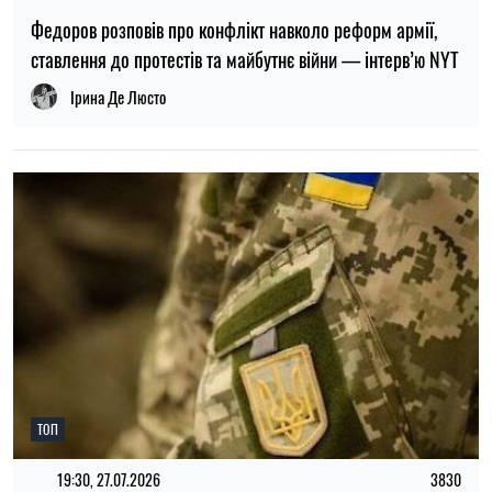
ТОП
19:30, 27.07.2026
3830
Чоловіків після 60 років можуть взяти до ЗСУ: хто може
потрапити до війська
Микола Потика