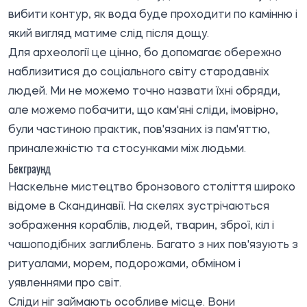
вибити контур, як вода буде проходити по камінню і
який вигляд матиме слід після дощу.
Для археології це цінно, бо допомагає обережно
наблизитися до соціального світу стародавніх
людей. Ми не можемо точно назвати їхні обряди,
але можемо побачити, що кам'яні сліди, імовірно,
були частиною практик, пов'язаних із пам'яттю,
приналежністю та стосунками між людьми.
Бекграунд
Наскельне мистецтво бронзового століття широко
відоме в Скандинавії. На скелях зустрічаються
зображення кораблів, людей, тварин, зброї, кіл і
чашоподібних заглиблень. Багато з них пов'язують з
ритуалами, морем, подорожами, обміном і
уявленнями про світ.
Сліди ніг займають особливе місце. Вони