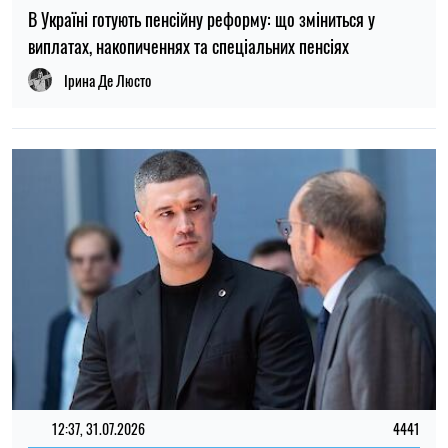
12:37, 31.07.2026
4441
Федоров розповів про конфлікт навколо реформ армії,
ставлення до протестів та майбутнє війни — інтерв’ю NYT
Ірина Де Люсто