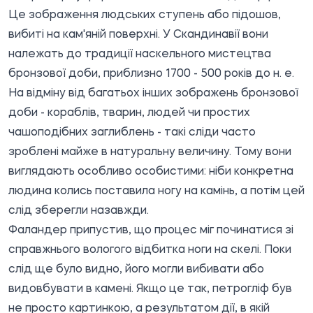
Це зображення людських ступень або підошов,
вибиті на кам'яній поверхні. У Скандинавії вони
належать до традиції наскельного мистецтва
бронзової доби, приблизно 1700 - 500 років до н. е.
На відміну від багатьох інших зображень бронзової
доби - кораблів, тварин, людей чи простих
чашоподібних заглиблень - такі сліди часто
зроблені майже в натуральну величину. Тому вони
виглядають особливо особистими: ніби конкретна
людина колись поставила ногу на камінь, а потім цей
слід зберегли назавжди.
Фаландер припустив, що процес міг починатися зі
справжнього вологого відбитка ноги на скелі. Поки
слід ще було видно, його могли вибивати або
видовбувати в камені. Якщо це так, петрогліф був
не просто картинкою, а результатом дії, в якій