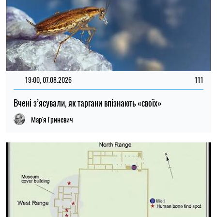
19:00, 06.08.2026
217
Археологи запідозрили масове вбивство у розкішній
римській віллі
Мирослав Чайковський