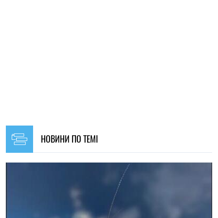
19:00, 07.08.2026
111
Вчені з’ясували, як таргани впізнають «своїх»
Мар'я Гриневич