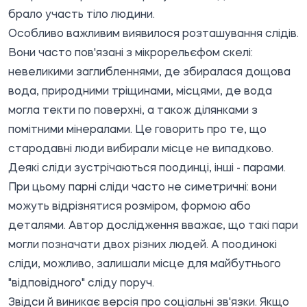
брало участь тіло людини.
Особливо важливим виявилося розташування слідів.
Вони часто пов'язані з мікрорельєфом скелі:
невеликими заглибленнями, де збиралася дощова
вода, природними тріщинами, місцями, де вода
могла текти по поверхні, а також ділянками з
помітними мінералами. Це говорить про те, що
стародавні люди вибирали місце не випадково.
Деякі сліди зустрічаються поодинці, інші - парами.
При цьому парні сліди часто не симетричні: вони
можуть відрізнятися розміром, формою або
деталями. Автор дослідження вважає, що такі пари
могли позначати двох різних людей. А поодинокі
сліди, можливо, залишали місце для майбутнього
"відповідного" сліду поруч.
Звідси й виникає версія про соціальні зв'язки. Якщо