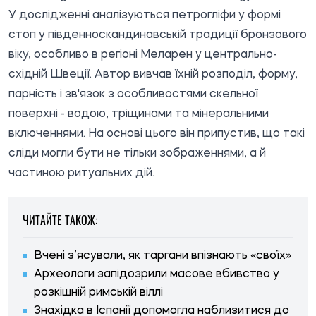
У
дослідженні
аналізуються петрогліфи у формі
стоп у південноскандинавській традиції бронзового
віку, особливо в регіоні Меларен у центрально-
східній Швеції. Автор вивчав їхній розподіл, форму,
парність і зв'язок з особливостями скельної
поверхні - водою, тріщинами та мінеральними
включеннями. На основі цього він припустив, що такі
сліди могли бути не тільки зображеннями, а й
частиною ритуальних дій.
ЧИТАЙТЕ ТАКОЖ:
Вчені з’ясували, як таргани впізнають «своїх»
Археологи запідозрили масове вбивство у
розкішній римській віллі
Знахідка в Іспанії допомогла наблизитися до