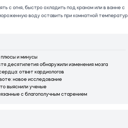
ять с огня, быстро охладить под краном или в ванне с
амороженную воду оставить при комнатной температу
: плюсы и минусы
устя десятилетия обнаружили изменения мозга
 сердца: ответ кардиологов
воте: новое исследование
что выяснили ученые
вязанные с благополучным старением