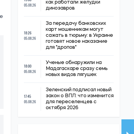
как работали желудки
05.08.26
динозавров
ре
За передачу банковских
карт мошенникам могут
18:26
сажать в тюрьму: в Украине
05.08.26
готовят новое наказание
для "дропов"
Ученые обнаружили на
18:00
Мадагаскаре сразу семь
05.08.26
новых видов лягушек
Зеленский подписал новый
17:45
закон о ВПЛ: что изменится
05.08.26
для переселенцев с
октября 2026