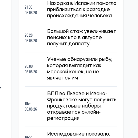
Находка в Испании помогла
21:00
приблизиться к разгадке
05.08.26
происхождения человека
Большой стаж увеличивает
20:28
пенсию: кто в августе
05.08.26
получит доплату
Ученые обнаружили рыбу,
20:00
которая выглядит как
05.08.26
морской конек, но не
является им
д
ВПЛ во Львове и Ивано-
Франковске могут получить
19:30
продуктовые наборы:
05.08.26
открывается онлайн-
регистрация
Исследование показало,
19:00