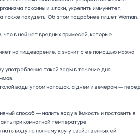
ми свойствами. Она помогает ускорить обменные
организма токсины и шлаки, укрепить иммунитет,
 а также похудеть. Об этом подробнее
пишет
Woman.
, что в ней нет вредных примесей, которые
лияет на пищеварение, а значит с ее помощью можно
у употребление такой воды в течение дня
ммов.
талой воды утром натощак, а днем и вечером — пере
ивный способ — налить воду в ёмкость и поставить в
стаять при комнатной температуре.
гнать воду по полному кругу свойственных ей