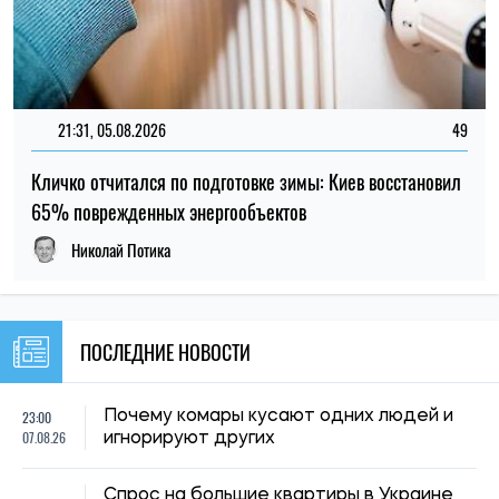
23:00
Почему комары кусают одних людей и
07.08.26
игнорируют других
Спрос на большие квартиры в Украине
22:30
смещается в центральные регионы: где
07.08.26
больше покупают жилье более 100 м²
22:00
Спустя 150 лет ученые подтвердили
07.08.26
догадку Дарвина о растениях-хищниках
В Киеве мужчина выманил у вдовы
21:29
погибшего военного более 450 тысяч
07.08.26
гривен: суд вынес приговор
21:00
Что ученые рассчитывают узнать во
07.08.26
время затмения 12 августа
МОН продлил сроки поступления в
20:32
колледжи после 9 класса: в какую дату
07.08.26