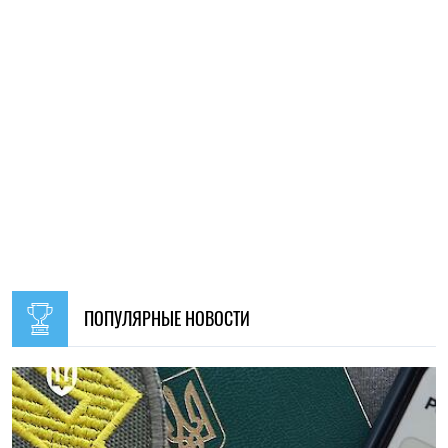
09:30, 31.07.2026
28621
В Украине с 1 августа обновят отдельные нормы
мобилизации: что изменится для граждан
Ирина Де Люсто