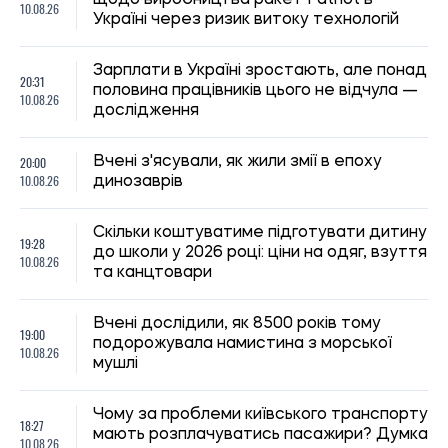
щодо виробництва ракет Patriot в
10.08.26
Україні через ризик витоку технологій
Зарплати в Україні зростають, але понад
20:31
половина працівників цього не відчула —
10.08.26
дослідження
20:00
Вчені з'ясували, як жили змії в епоху
10.08.26
динозаврів
Скільки коштуватиме підготувати дитину
19:28
до школи у 2026 році: ціни на одяг, взуття
10.08.26
та канцтовари
Вчені дослідили, як 8500 років тому
19:00
подорожувала намистина з морської
10.08.26
мушлі
Чому за проблеми київського транспорту
18:27
мають розплачуватись пасажири? Думка
10.08.26