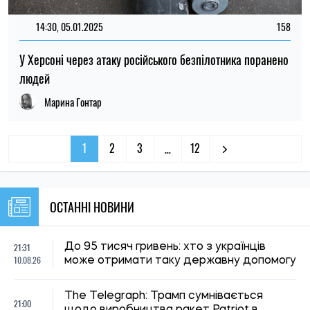
14:30, 05.01.2025
158
У Херсоні через атаку російського безпілотника поранено
людей
Марина Гонтар
1
2
3
12
…
ОСТАННІ НОВИНИ
21:31
До 95 тисяч гривень: хто з українців
10.08.26
може отримати таку державну допомогу
The Telegraph: Трамп сумнівається
21:00