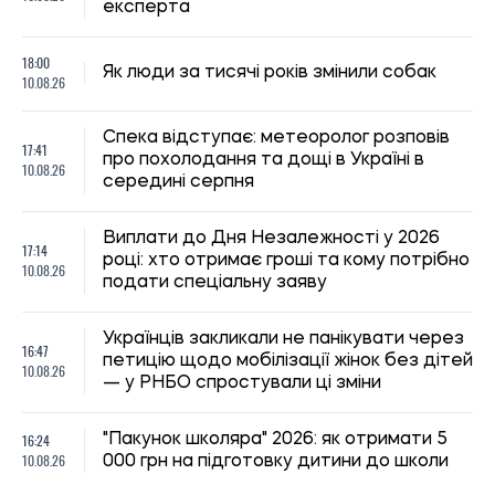
експерта
18:00
Як люди за тисячі років змінили собак
10.08.26
Спека відступає: метеоролог розповів
17:41
про похолодання та дощі в Україні в
10.08.26
середині серпня
Виплати до Дня Незалежності у 2026
17:14
році: хто отримає гроші та кому потрібно
10.08.26
подати спеціальну заяву
Українців закликали не панікувати через
16:47
петицію щодо мобілізації жінок без дітей
10.08.26
— у РНБО спростували ці зміни
16:24
"Пакунок школяра" 2026: як отримати 5
10.08.26
000 грн на підготовку дитини до школи