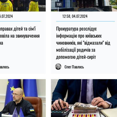
ТОП
4.07.2024
12:58, 04.07.2024
правах дітей та сім'ї
Прокуратура розслідує
повіла на звинувачення
інформацію про київських
на
чиновників, які "відмазали" від
мобілізації родичів за
допомогою дітей-сиріт
авлось
Олег Павлось