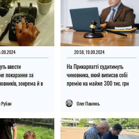
4.09.2024
20:58, 19.09.2024
чуть ввести
На Прикарпатті судитимуть
не покарання за
чиновника, який виписав собі
овників, зокрема й в
премію на майже 300 тис. грн
я Рубан
Олег Павлось