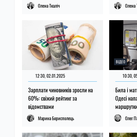
Олена Ткаліч
Олена 
ВІДЕО
12:30, 02.01.2025
10:30, 0
Зарплати чиновників зросли на
Била і ма
60%: свіжий рейтинг за
Одесі нап
відомствами
маршрутк
Марина Борисполець
Олег П