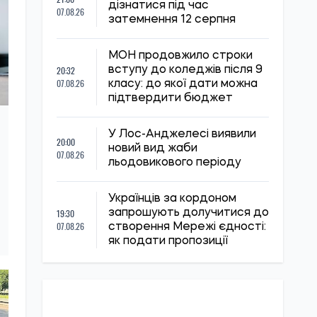
дізнатися під час
07.08.26
затемнення 12 серпня
МОН продовжило строки
20:32
вступу до коледжів після 9
07.08.26
класу: до якої дати можна
підтвердити бюджет
У Лос-Анджелесі виявили
20:00
новий вид жаби
07.08.26
льодовикового періоду
Українців за кордоном
19:30
запрошують долучитися до
07.08.26
створення Мережі єдності:
як подати пропозиції