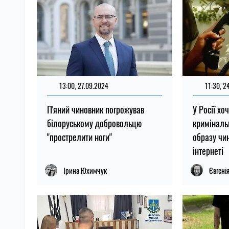
13:00, 27.09.2024
11:30, 2
П'яний чиновник погрожував
У Росії хо
білоруському добровольцю
криміналь
"прострелити ноги"
образу чин
інтернеті
Ірина Юхимчук
Євгені