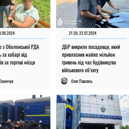
0.08.2024
21:39, 22.07.2024
 з Оболонської РДА
ДБР викрило посадовця, який
 за хабарі від
привласнив майже мільйон
в за торгові місця
гривень під час будівництва
військового об’єкту
 Юхимчук
Олег Павлось