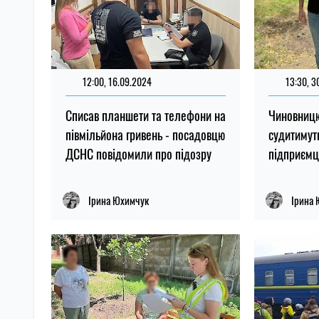
12:00, 16.09.2024
13:30, 3
Списав планшети та телефони на
Чиновницю
півмільйона гривень - посадовцю
судитимуть
ДСНС повідомили про підозру
підприємці
Ірина Юхимчук
Ірина