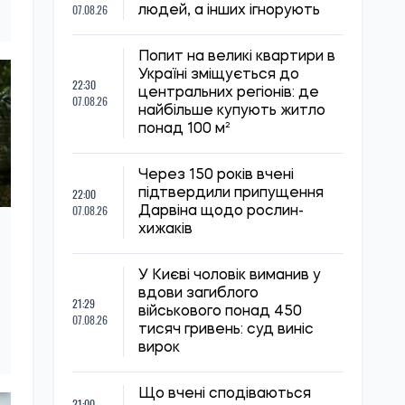
07.08.26
людей, а інших ігнорують
Попит на великі квартири в
Україні зміщується до
22:30
центральних регіонів: де
07.08.26
найбільше купують житло
понад 100 м²
Через 150 років вчені
22:00
підтвердили припущення
07.08.26
Дарвіна щодо рослин-
хижаків
У Києві чоловік виманив у
вдови загиблого
21:29
військового понад 450
07.08.26
тисяч гривень: суд виніс
вирок
Що вчені сподіваються
21:00