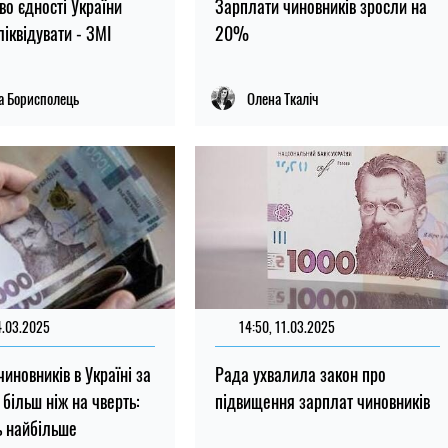
во єдності України
Зарплати чиновників зросли на
іквідувати - ЗМІ
20%
а Борисполець
Олена Ткаліч
4.03.2025
14:50, 11.03.2025
иновників в Україні за
Рада ухвалила закон про
 більш ніж на чверть:
підвищення зарплат чиновників
ь найбільше