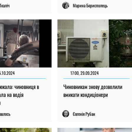
Ткаліч
Марина Борисполець
5.10.2024
17:00, 29.09.2024
тюкала: чиновниця в
Чиновникам знову дозволили
ала на водія
вмикати кондиціонери
и
авлось
Євгенія Рубан