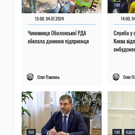
ТОП
15:00, 04.07.2024
14:00, 0
Чиновниця Оболонської РДА
Служба у с
обклала даниною підприємця
Києва від
омбудсме
Олег Павлось
Олег П
ТОП
ТОП
ВІДЕО