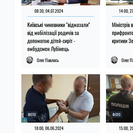
08:30, 04.07.2024
14:00, 2
Київські чиновники "відмазали"
Міністрів 
від мобілізації родичів за
прифронто
допомогою дітей-сиріт -
критики З
омбудсмен Лубінець
Олег Павлось
Олег П
ФОТО
ФОТО
18:00, 06.06.2024
15:00, 2