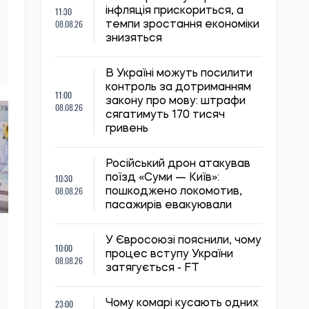
11:30
інфляція прискориться, а
08.08.26
темпи зростання економіки
знизяться
В Україні можуть посилити
контроль за дотриманням
11:00
закону про мову: штрафи
08.08.26
сягатимуть 170 тисяч
гривень
Російський дрон атакував
10:30
поїзд «Суми — Київ»:
08.08.26
пошкоджено локомотив,
пасажирів евакуювали
У Євросоюзі пояснили, чому
10:00
процес вступу України
08.08.26
затягується - FT
23:00
Чому комарі кусають одних