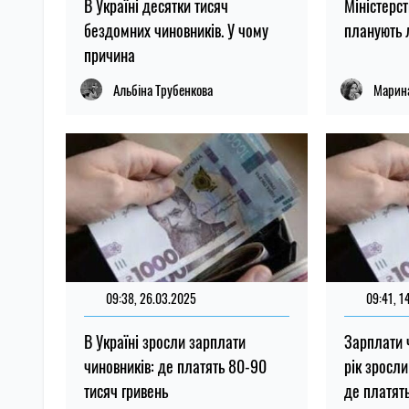
В Україні десятки тисяч
Міністерст
бездомних чиновників. У чому
планують л
причина
Альбіна Трубенкова
Марин
09:38, 26.03.2025
09:41, 1
В Україні зросли зарплати
Зарплати ч
чиновників: де платять 80-90
рік зросли
тисяч гривень
де платят