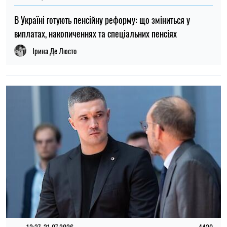
12:37, 31.07.2026
4420
Федоров розповів про конфлікт навколо реформ армії,
ставлення до протестів та майбутнє війни — інтерв’ю NYT
Ірина Де Люсто
ТОП