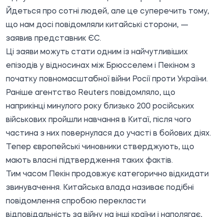
Йдеться про сотні людей, але це суперечить тому,
що нам досі повідомляли китайські сторони, —
заявив представник ЄС.
Ці заяви можуть стати одним із найчутливіших
епізодів у відносинах між Брюсселем і Пекіном з
початку повномасштабної війни Росії проти України.
Раніше агентство Reuters повідомляло, що
наприкінці минулого року близько 200 російських
військових пройшли навчання в Китаї, після чого
частина з них повернулася до участі в бойових діях.
Тепер європейські чиновники стверджують, що
мають власні підтвердження таких фактів.
Тим часом Пекін продовжує категорично відкидати
звинувачення. Китайська влада називає подібні
повідомлення спробою перекласти
відповідальність за війну на інші країни і наполягає,