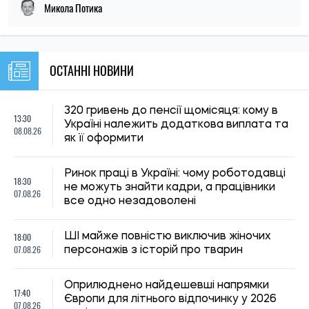
Європи для літнього відпочинку у 2026
07.08.26
році
Шкільна освіта в Україні зазнає змін:
17:17
Кабмін оновив базові навчальні плани та
07.08.26
стандарти
Переселенці можуть тимчасово не
16:59
сплачувати іпотеку за пошкоджене
07.08.26
житло: умови та порядок оформлення
Температура до +39 градусів: в Україні
16:30
за добу було побито 13 температурних
07.08.26
рекордів
Банк попросив надати пояснення щодо
15:59
походження коштів: чому не варто
07.08.26
ігнорувати це повідомлення
Грошова допомога до 12 300 грн для