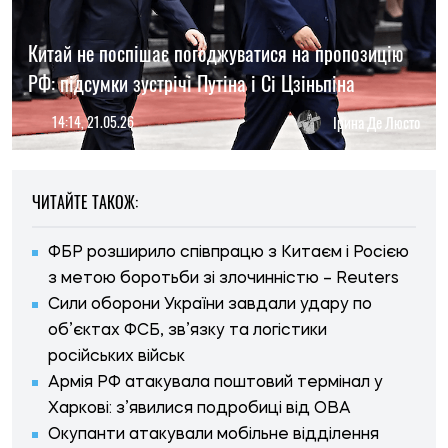
Китай не поспішає погоджуватися на пропозицію
РФ: підсумки зустрічі Путіна і Сі Цзіньпіна
14:14, 21.05.26
Ірина Де Люсто
ЧИТАЙТЕ ТАКОЖ:
ФБР розширило співпрацю з Китаєм і Росією
з метою боротьби зі злочинністю – Reuters
Сили оборони України завдали удару по
об’єктах ФСБ, зв’язку та логістики
російських військ
Армія РФ атакувала поштовий термінал у
Харкові: з’явилися подробиці від ОВА
Окупанти атакували мобільне відділення