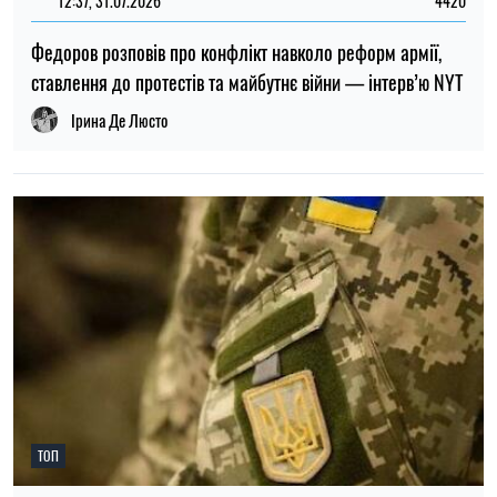
19:30, 27.07.2026
3772
Чоловіків після 60 років можуть взяти до ЗСУ: хто може
потрапити до війська
Микола Потика