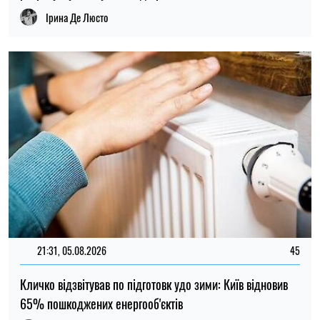
Микола Потика
ОСТАННІ НОВИНИ
320 гривень до пенсії щомісяця: кому в
13:30
Україні належить додаткова виплата та
08.08.26
як її оформити
Ринок праці в Україні: чому роботодавці
18:30
не можуть знайти кадри, а працівники
07.08.26
все одно незадоволені
18:00
ШІ майже повністю виключив жіночих
07.08.26
персонажів з історій про тварин
Оприлюднено найдешевші напрямки
17:40