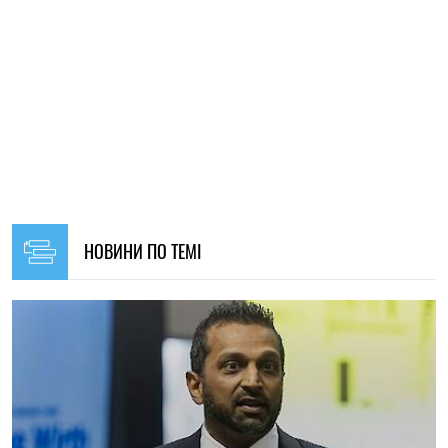
15:35, 05.08.2026
52
ФБР розширило співпрацю з Китаєм і Росією з метою
боротьби зі злочинністю – Reuters
Ірина Де Люсто