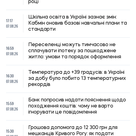
15:30
мешканців Кривого Рогу: як подати
07.08.26
заявку на виплати
В Україні переглянули правила виплати
14:59
лікарняних: хто не отримає повну
07.08.26
компенсацію у 2026 році
Оренда житла для студентів: скільки
14:35
коштують квартири та кімнати в різних
07.08.26
містах України
Більшість українців виступають проти
13:59
передачі Донбасу Росії в обмін на
07.08.26
перемир’я та гарантії безпеки