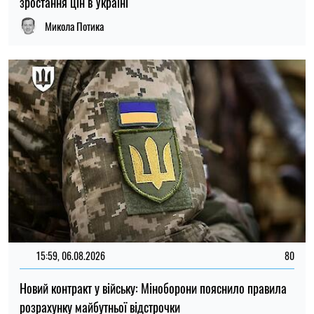
розрахунку майбутньої відстрочки
Ірина Де Люсто
21:31, 05.08.2026
45
Кличко відзвітував по підготовк удо зими: Київ відновив
65% пошкоджених енергооб'єктів