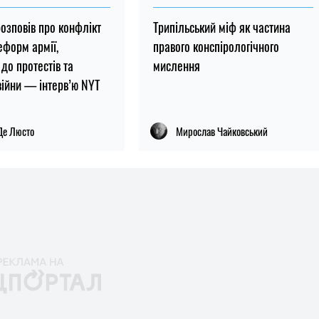
озповів про конфлікт
Трипільський міф як частина
еформ армії,
правого конспірологічного
до протестів та
мислення
війни — інтерв’ю NYT
Де Люсто
Мирослав Чайковський