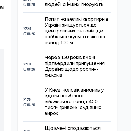
07.08.26
людей, а інших ігнорують
ОМ
Попит на великі квартири в
Україні зміщується до
22:30
центральних регіонів: де
07.08.26
найбільше купують житло
понад 100 м²
Через 150 років вчені
22:00
підтвердили припущення
07.08.26
Дарвіна щодо рослин-
хижаків
У Києві чоловік виманив у
вдови загиблого
21:29
військового понад 450
07.08.26
тисяч гривень: суд виніс
вирок
Що вчені сподіваються