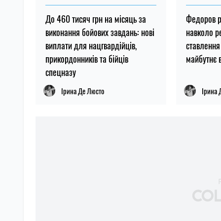
До 460 тисяч грн на місяць за
Федоров р
виконання бойових завдань: нові
навколо р
виплати для нацгвардійців,
ставлення 
прикордонників та бійців
майбутнє 
спецназу
Ірина Де Люсто
Ірина 