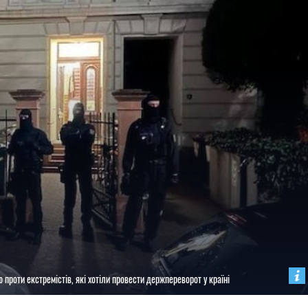
роти екстремістів, які хотіли провести держпереворот у країні