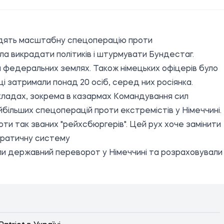
водять масштабну спецоперацію проти
ала викрадати політиків і штурмувати Бундестаг.
федеральних землях. Також німецьких офіцерів було
і затримали понад 20 осіб, серед них росіянка.
складах, зокрема в казармах Командування сил
йбільших спецоперацій проти екстремістів у Німеччині.
ти так званих "рейхсбюргерів". Цей рух хоче замінити
кратичну систему
и державний переворот у Німеччині та розраховували