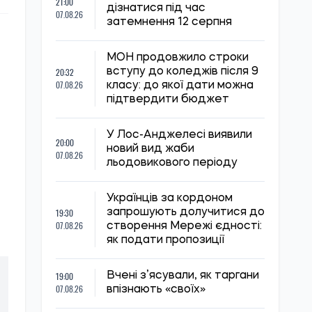
21:00
дізнатися під час
07.08.26
затемнення 12 серпня
МОН продовжило строки
20:32
вступу до коледжів після 9
07.08.26
класу: до якої дати можна
підтвердити бюджет
У Лос-Анджелесі виявили
20:00
новий вид жаби
07.08.26
льодовикового періоду
Українців за кордоном
19:30
запрошують долучитися до
07.08.26
створення Мережі єдності:
як подати пропозиції
19:00
Вчені з’ясували, як таргани
07.08.26
впізнають «своїх»