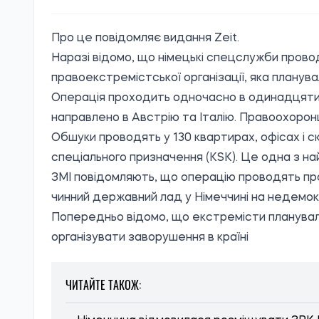
Про це повідомляє видання
Zeit
.
Наразі відомо, що німецькі спецслужби про
правоекстремістської організації, яка планув
Операція проходить одночасно в одинадцяти 
направлено в Австрію та Італію. Правоохоронц
Обшуки проводять у 130 квартирах, офісах і 
спеціального призначення (KSK). Це одна з на
ЗМІ повідомляють, що операцію проводять про
чинний державний лад у Німеччині на недемо
Попередньо відомо, що екстремісти планувал
організувати заворушення в країні
ЧИТАЙТЕ ТАКОЖ: