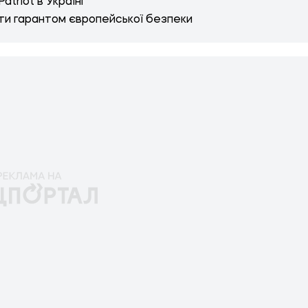
triot в Україні
ти гарантом європейської безпеки