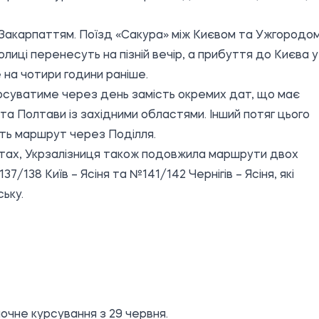
з Закарпаттям. Поїзд «Сакура» між Києвом та Ужгородо
олиці перенесуть на пізній вечір, а прибуття до Києва у
на чотири години раніше.
курсуватиме через день замість окремих дат, що має
 Полтави із західними областями. Інший потяг цього
ть маршрут через Поділля.
патах, Укрзалізниця також подовжила маршрути двох
7/138 Київ – Ясіня та №141/142 Чернігів – Ясіня, які
ьку.
очне курсування з 29 червня.