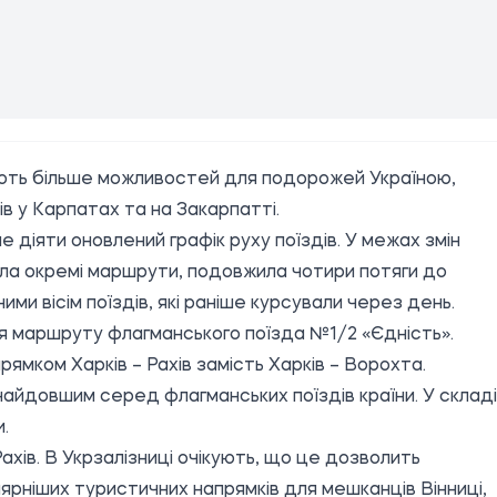
ають більше можливостей для подорожей Україною,
в у Карпатах та на Закарпатті.
е діяти оновлений графік руху поїздів. У межах змін
рила окремі маршрути, подовжила чотири потяги до
ми вісім поїздів, які раніше курсували через день.
я маршруту флагманського поїзда №1/2 «Єдність».
ямком Харків – Рахів замість Харків – Ворохта.
айдовшим серед флагманських поїздів країни. У складі
.
хів. В Укрзалізниці очікують, що це дозволить
лярніших туристичних напрямків для мешканців Вінниці,