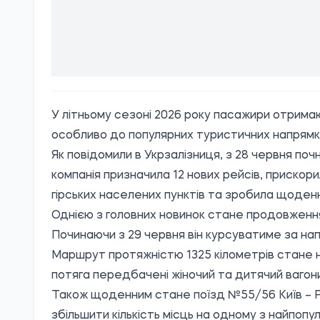
У літньому сезоні 2026 року пасажири отрим
особливо до популярних туристичних напрямкі
Як повідомили в Укрзалізниця, з 28 червня почн
компанія призначила 12 нових рейсів, приско
гірських населених пунктів та зробила щоденни
Однією з головних новинок стане продовженн
Починаючи з 29 червня він курсуватиме за напр
Маршрут протяжністю 1325 кілометрів стане н
потяга передбачені жіночий та дитячий вагони
Також щоденним стане поїзд №55/56 Київ – Ра
збільшити кількість місць на одному з найпопу