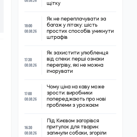
08.08.26
щітку
Як не переплачувати за
18:00
багаж у літаку: шість
08.08.26
простих способів уникнути
штрафів
Як захистити улюбленця
17:30
від спеки: перші ознаки
08.08.26
перегріву, які не можна
ігнорувати
Чому ціна на каву може
17:00
зрости: виробники
08.08.26
попереджають про нові
проблеми з урожаєм
Під Києвом загорівся
16:30
притулок для тварин:
08.08.26
загинули собаки, згоріли