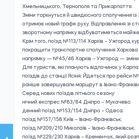
Хмельницького, Тернополя та Прикарпаття.
Зміни торкнуться й швидкісного сполучення і
отримає новий графік руху. Відправлення зі ст
зворотному напрямку відбуватиметься майже 
Крім того, поїзд №113/114 Харків – Ужгород 
покращити транспортне сполучення Харкова та
напрямку — №45/46 Харків – Ужгород — зміни
Для туристів, які планують відпочинок у Кар
поїздів до станції Ясіня. Йдеться про рейси №13
раніше завершували маршрут в Івано-Франківс
Серед нових поїздів літнього сезону:
нічний експрес №83/84 Дніпро – Мукачево;
денний поїзд №153/154 Дніпро – Одеса;
поїзд №157/158 Київ – Івано-Франківськ;
поїзд №209/210 Миколаїв – Івано-Франківськ;
поїзд №229/230 Харків – Кременчук, який розп