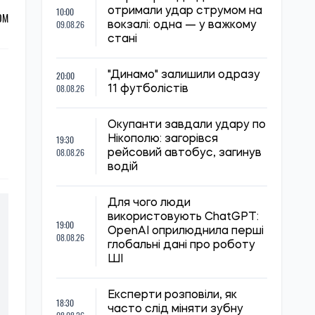
10:00
отримали удар струмом на
ОМ
09.08.26
вокзалі: одна — у важкому
стані
20:00
"Динамо" залишили одразу
08.08.26
11 футболістів
Окупанти завдали удару по
19:30
Нікополю: загорівся
08.08.26
рейсовий автобус, загинув
водій
Для чого люди
використовують ChatGPT:
19:00
OpenAI оприлюднила перші
08.08.26
глобальні дані про роботу
ШІ
Експерти розповіли, як
18:30
часто слід міняти зубну