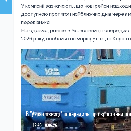
У компанії зазначають, що нові рейси надход
доступною протягом найближчих днів через мо
перевізника.
Нагадаємо, раніше в Укрзалізниці попереджал
2026 року, особливо на маршрутах до Карпатсь
В "Укрзалізниці" попередили про зростання поп
12:46, 10.06.26