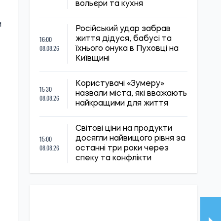
вольєри та кухня
м
Російський удар забрав
16:00
життя дідуся, бабусі та
08.08.26
їхнього онука в Пуховці на
Київщині
Користувачі «Зумеру»
15:30
назвали міста, які вважають
08.08.26
найкращими для життя
Світові ціни на продукти
15:00
досягли найвищого рівня за
08.08.26
останні три роки через
спеку та конфлікти