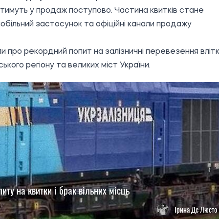
итимуть у продаж поступово. Частина квитків стане
більний застосунок та офіційні канали продажу
и про рекордний попит на залізничні перевезення вліт
кого регіону та великих міст України.
иту на квитки і брак вільних місць
Ірина Де Люсто