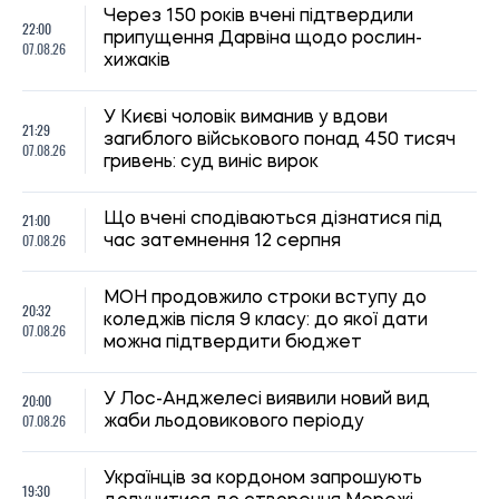
20:00
У Лос-Анджелесі виявили новий вид
07.08.26
жаби льодовикового періоду
Українців за кордоном запрошують
19:30
долучитися до створення Мережі
07.08.26
єдності: як подати пропозиції
19:00
Вчені з’ясували, як таргани впізнають
07.08.26
«своїх»
Ринок праці в Україні: чому роботодавці
18:30
не можуть знайти кадри, а працівники
07.08.26
все одно незадоволені
18:00
ШІ майже повністю виключив жіночих
07.08.26
персонажів з історій про тварин
Оприлюднено найдешевші напрямки
17:40