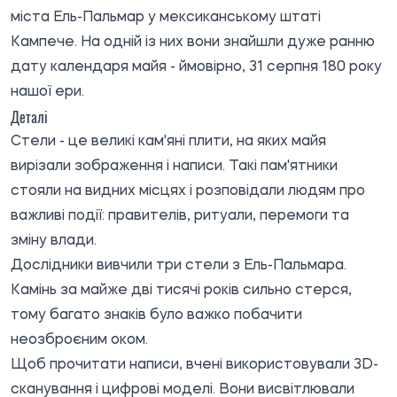
міста Ель-Пальмар у мексиканському штаті
Кампече. На одній із них вони знайшли дуже ранню
дату календаря майя - ймовірно, 31 серпня 180 року
нашої ери.
Деталі
Стели - це великі кам'яні плити, на яких майя
вирізали зображення і написи. Такі пам'ятники
стояли на видних місцях і розповідали людям про
важливі події: правителів, ритуали, перемоги та
зміну влади.
Дослідники вивчили три стели з Ель-Пальмара.
Камінь за майже дві тисячі років сильно стерся,
тому багато знаків було важко побачити
неозброєним оком.
Щоб прочитати написи, вчені використовували 3D-
сканування і цифрові моделі. Вони висвітлювали