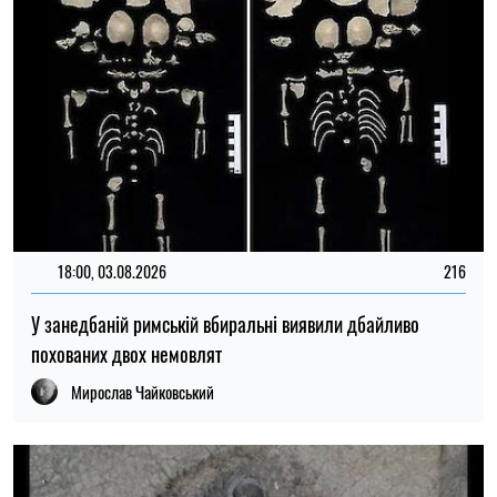
Мирослав Чайковський
18:00, 31.07.2026
85
Під австрійським полем виявили гігантський центр
виробництва римської кераміки