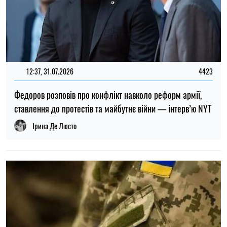
ТОП
19:30, 27.07.2026
3780
Чоловіків після 60 років можуть взяти до ЗСУ: хто може
потрапити до війська
Микола Потика