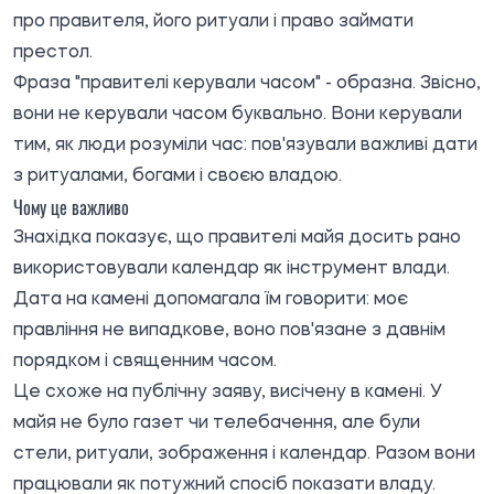
про правителя, його ритуали і право займати
престол.
Фраза "правителі керували часом" - образна. Звісно,
вони не керували часом буквально. Вони керували
тим, як люди розуміли час: пов'язували важливі дати
з ритуалами, богами і своєю владою.
Чому це важливо
Знахідка показує, що правителі майя досить рано
використовували календар як інструмент влади.
Дата на камені допомагала їм говорити: моє
правління не випадкове, воно пов'язане з давнім
порядком і священним часом.
Це схоже на публічну заяву, висічену в камені. У
майя не було газет чи телебачення, але були
стели, ритуали, зображення і календар. Разом вони
працювали як потужний спосіб показати владу.