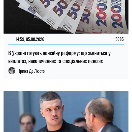
12:37, 31.07.2026
4423
Федоров розповів про конфлікт навколо реформ армії,
ставлення до протестів та майбутнє війни — інтерв’ю NYT
Ірина Де Люсто