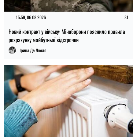
21:31, 05.08.2026
49
Кличко відзвітував по підготовк удо зими: Київ відновив
65% пошкоджених енергооб'єктів
Микола Потика
ОСТАННІ НОВИНИ
23:00
Чому комарі кусають одних людей, а
07.08.26
інших ігнорують