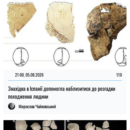
походження людини
Мирослав Чайковський
18:00, 03.08.2026
216
У занедбаній римській вбиральні виявили дбайливо
похованих двох немовлят