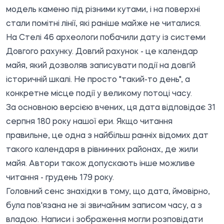
модель каменю під різними кутами, і на поверхні
стали помітні лінії, які раніше майже не читалися.
На Стелі 46 археологи побачили дату із системи
Довгого рахунку. Довгий рахунок - це календар
майя, який дозволяв записувати події на довгій
історичній шкалі. Не просто "такий-то день", а
конкретне місце події у великому потоці часу.
За основною версією вчених, ця дата відповідає 31
серпня 180 року нашої ери. Якщо читання
правильне, це одна з найбільш ранніх відомих дат
такого календаря в рівнинних районах, де жили
майя. Автори також допускають інше можливе
читання - грудень 179 року.
Головний сенс знахідки в тому, що дата, ймовірно,
була пов'язана не зі звичайним записом часу, а з
владою. Написи і зображення могли розповідати