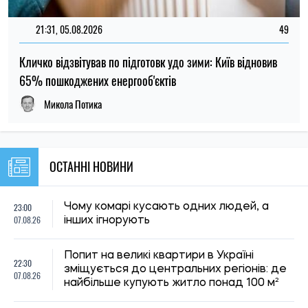
Попит на великі квартири в Україні
22:30
зміщується до центральних регіонів: де
07.08.26
найбільше купують житло понад 100 м²
Через 150 років вчені підтвердили
22:00
припущення Дарвіна щодо рослин-
07.08.26
хижаків
У Києві чоловік виманив у вдови
21:29
загиблого військового понад 450 тисяч
07.08.26
гривень: суд виніс вирок
21:00
Що вчені сподіваються дізнатися під
07.08.26
час затемнення 12 серпня
МОН продовжило строки вступу до
20:32
коледжів після 9 класу: до якої дати
07.08.26
можна підтвердити бюджет