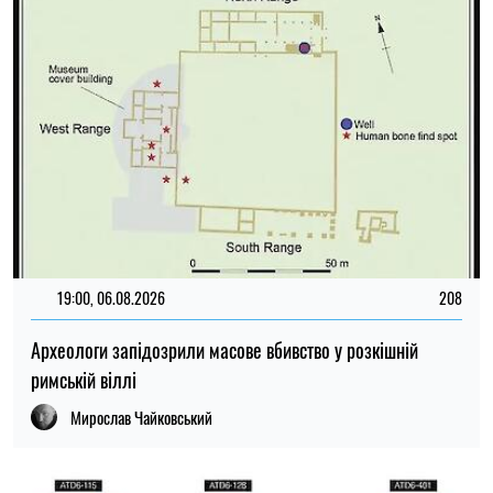
римській віллі
Мирослав Чайковський
21:00, 05.08.2026
110
Знахідка в Іспанії допомогла наблизитися до розгадки