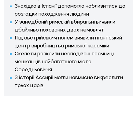
Знахідка в Іспанії допомогла наблизитися до
розгадки походження людини
У занедбаній римській вбиральні виявили
дбайливо похованих двох немовлят
Під австрійським полем виявили гігантський
центр виробництва римської кераміки
Скелети розкрили несподівані таємниці
мешканців найбагатшого міста
Середньовіччя
З історії Ассирії могли навмисно викреслити
трьох царів