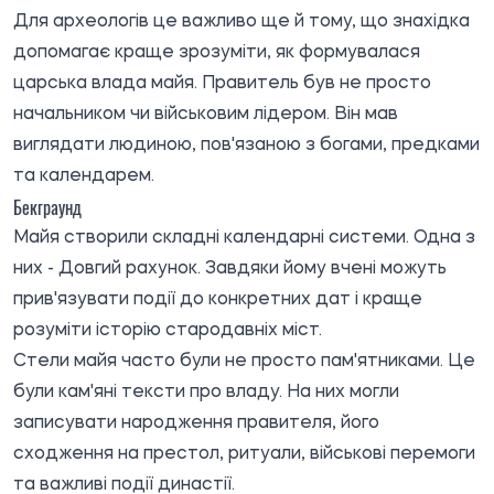
Для археологів це важливо ще й тому, що знахідка
допомагає краще зрозуміти, як формувалася
царська влада майя. Правитель був не просто
начальником чи військовим лідером. Він мав
виглядати людиною, пов'язаною з богами, предками
та календарем.
Бекграунд
Майя створили складні календарні системи. Одна з
них - Довгий рахунок. Завдяки йому вчені можуть
прив'язувати події до конкретних дат і краще
розуміти історію стародавніх міст.
Стели майя часто були не просто пам'ятниками. Це
були кам'яні тексти про владу. На них могли
записувати народження правителя, його
сходження на престол, ритуали, військові перемоги
та важливі події династії.