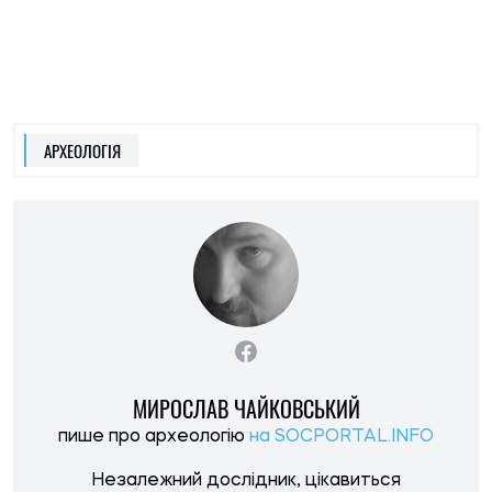
МИРОСЛАВ ЧАЙКОВСЬКИЙ
пише про археологію
на SOCPORTAL.INFO
Незалежний дослідник, цікавиться
археологією і сакральною географією. Їх
досліджує, про них і пише.