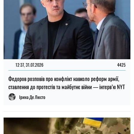
ТОП
19:30, 27.07.2026
3785
Чоловіків після 60 років можуть взяти до ЗСУ: хто може
потрапити до війська
Микола Потика