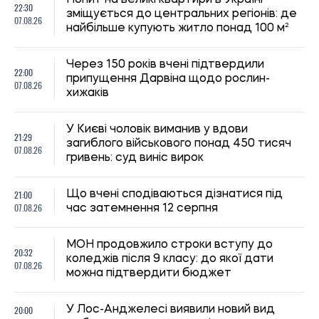
20:32
коледжів після 9 класу: до якої дати
07.08.26
можна підтвердити бюджет
20:00
У Лос-Анджелесі виявили новий вид
07.08.26
жаби льодовикового періоду
Українців за кордоном запрошують
19:30
долучитися до створення Мережі
07.08.26
єдності: як подати пропозиції
19:00
Вчені з’ясували, як таргани впізнають
07.08.26
«своїх»
Ринок праці в Україні: чому роботодавці
18:30
не можуть знайти кадри, а працівники
07.08.26
все одно незадоволені
18:00
ШІ майже повністю виключив жіночих
07.08.26
персонажів з історій про тварин