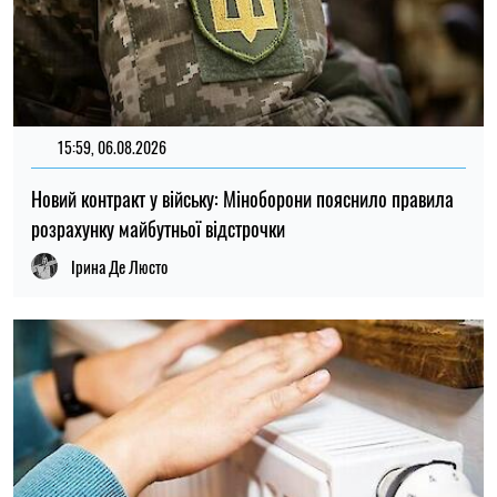
21:31, 05.08.2026
51
Кличко відзвітував по підготовк удо зими: Київ відновив
65% пошкоджених енергооб'єктів
Микола Потика
ОСТАННІ НОВИНИ