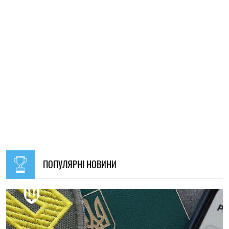
09:30, 31.07.2026
28625
В Україні з 1 серпня оновлять окремі норми мобілізації:
що зміниться для громадян
Ірина Де Люсто