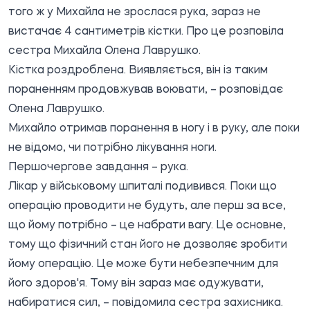
того ж у Михайла не зрослася рука, зараз не
вистачає 4 сантиметрів кістки. Про це
розповіла
сестра Михайла Олена Лаврушко.
Кістка роздроблена. Виявляється, він із таким
пораненням продовжував воювати, – розповідає
Олена Лаврушко.
Михайло отримав поранення в ногу і в руку, але поки
не відомо, чи потрібно лікування ноги.
Першочергове завдання – рука.
Лікар у військовому шпиталі подивився. Поки що
операцію проводити не будуть, але перш за все,
що йому потрібно – це набрати вагу. Це основне,
тому що фізичний стан його не дозволяє зробити
йому операцію. Це може бути небезпечним для
його здоров'я. Тому він зараз має одужувати,
набиратися сил, – повідомила сестра захисника.