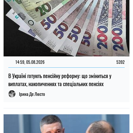
12:37, 31.07.2026
4425
Федоров розповів про конфлікт навколо реформ армії,
ставлення до протестів та майбутнє війни — інтерв’ю NYT
Ірина Де Люсто