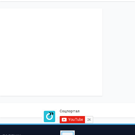
ПОЛІТИКА
Економіка
Бізнес
Влада
Закордон
СОЦІАЛКА
Освіта
Медреформа
Субсидії