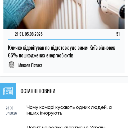
23:00
Чому комарі кусають одних людей, а
07.08.26
інших ігнорують
Попит на великі квартири в Україні
22:30
зміщується до центральних регіонів: де
07.08.26
найбільше купують житло понад 100 м²
Через 150 років вчені підтвердили
22:00
припущення Дарвіна щодо рослин-
07.08.26
хижаків
У Києві чоловік виманив у вдови
21:29
загиблого військового понад 450 тисяч
07.08.26
гривень: суд виніс вирок
21:00
Що вчені сподіваються дізнатися під
07.08.26
час затемнення 12 серпня
МОН продовжило строки вступу до