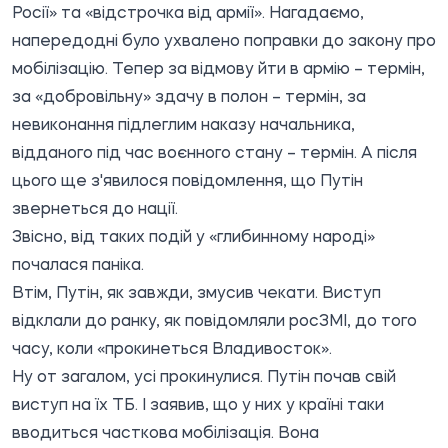
Росії» та «відстрочка від армії». Нагадаємо,
напередодні було ухвалено поправки до закону про
мобілізацію. Тепер за відмову йти в армію – термін,
за «добровільну» здачу в полон – термін, за
невиконання підлеглим наказу начальника,
відданого під час воєнного стану – термін. А після
цього ще з'явилося повідомлення, що Путін
звернеться до нації.
Звісно, від таких подій у «глибинному народі»
почалася паніка.
Втім, Путін, як завжди, змусив чекати. Виступ
відклали до ранку, як повідомляли росЗМІ, до того
часу, коли «прокинеться Владивосток».
Ну от загалом, усі прокинулися. Путін почав свій
виступ на їх ТБ. І заявив, що у них у країні таки
вводиться часткова мобілізація. Вона