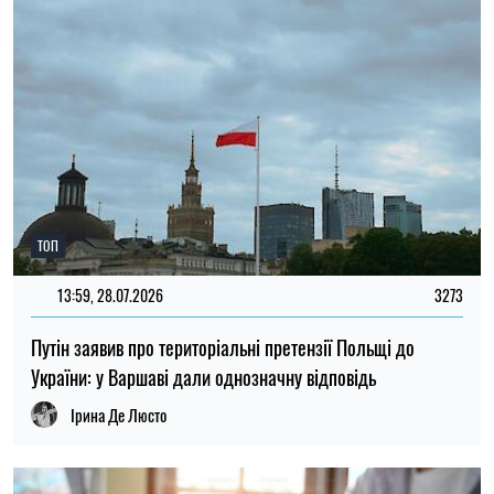
16:00, 26.07.2026
17
У мережі з’явився фейковий акаунт Михайла Драпатого:
Генштаб попередив про спробу дезінформації
Олена Расенко