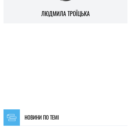
НОВИНИ ПО ТЕМІ
11:59, 31.07.2026
1053
Зеленський назвав кількість загиблих і поранених
військових України з початку повномасштабної війни
Ірина Де Люсто