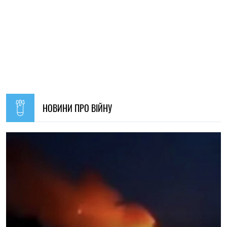
14:59, 04.08.2026
1237
Сили оборони України завдали удару по об’єктах ФСБ,
зв’язку та логістики російських військ
Ірина Де Люсто