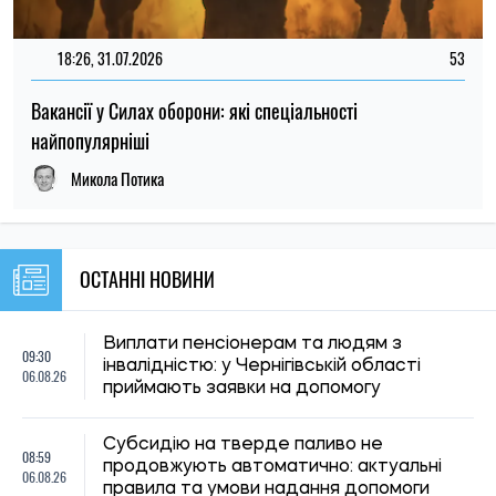
Субсидію на тверде паливо не
08:59
продовжують автоматично: актуальні
06.08.26
правила та умови надання допомоги
Виплати пенсіонерам зі статусом ВПО:
08:30
чи впливає офіційна робота на
06.08.26
продовження допомоги
23:00
Вчений запропонував спосіб зберегти
05.08.26
життя на Землі після загибелі Сонця
22:29
Ціни на базові продукти оновилися: де 5
05.08.26
серпня найдешевші яйця, молоко та олія
22:00
Вчені з'ясували походження загадкового
05.08.26
Кривавого водоспаду в Антарктиді
Кличко відзвітував по підготовк удо зими:
21:31
Київ відновив 65% пошкоджених
05.08.26
енергооб'єктів