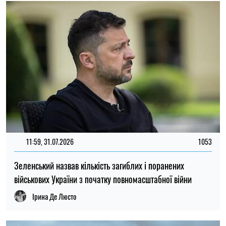
ТОП
13:59, 28.07.2026
3273
Путін заявив про територіальні претензії Польщі до
України: у Варшаві дали однозначну відповідь
Ірина Де Люсто