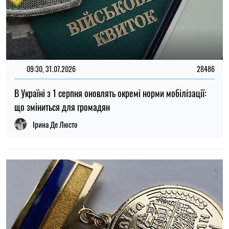
19:34, 22.07.2026
5486
Статус «Ветеран праці» у 2026 році: хто може оформити
та які пільги передбачені
Олена Ткаліч