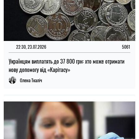
22:00, 23.07.2026
4532
Вчені знайшли спосіб виявляти 90 % випадків раку
підшлункової залози на ранній стадії
Олена Расенко