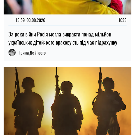
18:26, 31.07.2026
53
Вакансії у Силах оборони: які спеціальності
найпопулярніші
Микола Потика
ОСТАННІ НОВИНИ
Виплати пенсіонерам та людям з
09:30
інвалідністю: у Чернігівській області
06.08.26
приймають заявки на допомогу