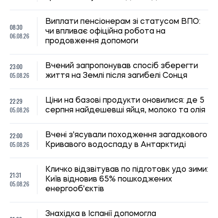
Знахідка в Іспанії допомогла
21:00
наблизитися до розгадки походження
05.08.26
людини
20:28
Понаднормовий стаж збільшує пенсію:
05.08.26
хто у серпні отримає доплату
20:00
Вчені виявили рибу, яка виглядає як
05.08.26
морський коник, але не є ним
ВПО у Львові та Івано-Франківську
19:30
можуть отримати продуктові набори:
05.08.26
відкривається онлайн-реєстрація
19:00
Дослідження показало, як працювали
05.08.26
шлунки динозаврів