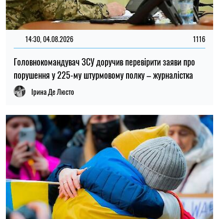
13:59, 03.08.2026
1033
За роки війни Росія могла викрасти понад мільйон
українських дітей: кого враховують під час підрахунку
Ірина Де Люсто