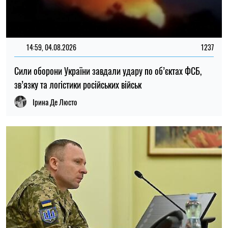
14:30, 04.08.2026
1116
Головнокомандувач ЗСУ доручив перевірити заяви про
порушення у 225-му штурмовому полку – журналістка
Ірина Де Люсто