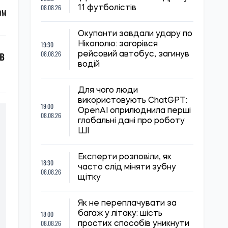
08.08.26
11 футболістів
ОМ
Окупанти завдали удару по
19:30
Нікополю: загорівся
в
08.08.26
рейсовий автобус, загинув
водій
Для чого люди
використовують ChatGPT:
19:00
OpenAI оприлюднила перші
08.08.26
глобальні дані про роботу
ШІ
Експерти розповіли, як
18:30
часто слід міняти зубну
08.08.26
щітку
Як не переплачувати за
18:00
багаж у літаку: шість
08.08.26
простих способів уникнути