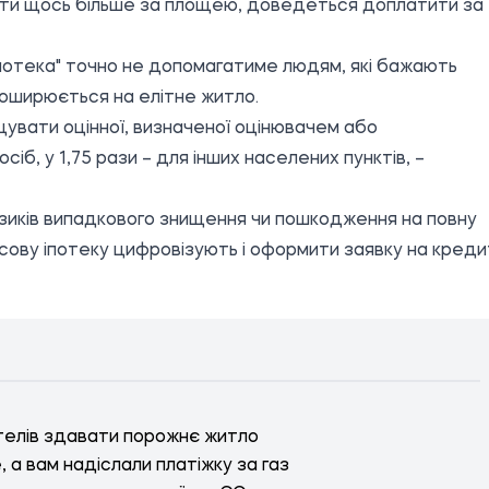
пити щось більше за площею, доведеться доплатити за
потека" точно не допомагатиме людям, які бажають
поширюється на елітне житло.
увати оцінної, визначеної оцінювачем або
осіб, у 1,75 рази – для інших населених пунктів, –
зиків випадкового знищення чи пошкодження на повну
асову іпотеку цифровізують і оформити заявку на креди
телів здавати порожнє житло
а вам надіслали платіжку за газ