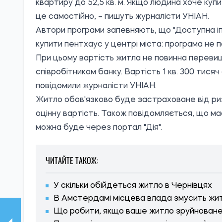
квартиру до 52,5 кв. м. Якщо людина хоче ку
це самостійно, – пишуть журналісти УНІАН.
Автори програми запевняють, що "Доступна і
купити пентхаус у центрі міста: програма не 
При цьому вартість житла не повинна перевищ
співробітником банку. Вартість 1 кв. 300 тисяч 
повідомили журналісти УНІАН.
Житло обов'язково буде застраховане від ри
оцінну вартість. Також повідомляється, що м
можна буде через портал "Дія".
ЧИТАЙТЕ ТАКОЖ:
У скільки обійдеться житло в Чернівцях
В Амстердамі місцева влада змусить жи
Що робити, якщо ваше житло зруйноване, 