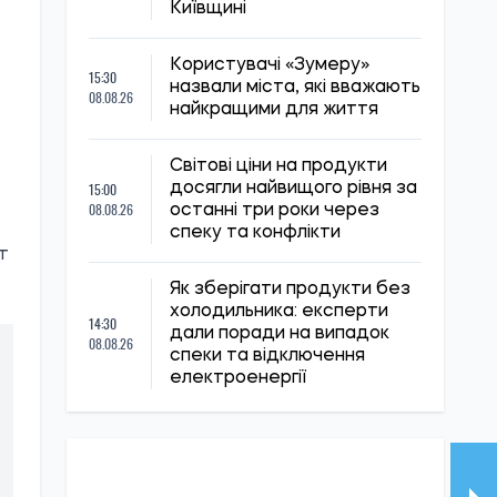
Київщині
Користувачі «Зумеру»
15:30
назвали міста, які вважають
08.08.26
найкращими для життя
Світові ціни на продукти
15:00
досягли найвищого рівня за
08.08.26
останні три роки через
спеку та конфлікти
т
Як зберігати продукти без
холодильника: експерти
14:30
дали поради на випадок
08.08.26
спеки та відключення
електроенергії