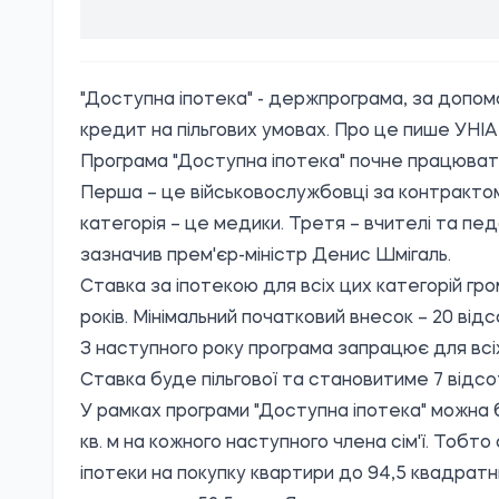
"Доступна іпотека" - держпрограма, за допом
кредит на пільгових умовах. Про це
пише
УНІА
Програма "Доступна іпотека" почне працювати 
Перша – це військовослужбовці за контрактом
категорія – це медики. Третя – вчителі та педа
зазначив прем'єр-міністр Денис Шмігаль.
Ставка за іпотекою для всіх цих категорій гр
років. Мінімальний початковий внесок – 20 відс
З наступного року програма запрацює для всі
Ставка буде пільгової та становитиме 7 відсот
У рамках програми "Доступна іпотека" можна б
кв. м на кожного наступного члена сім'ї. Тобт
іпотеки на покупку квартири до 94,5 квадратн