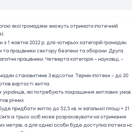
огою якої громадяни зможуть отримати іпотечний
Н.
з 1 жовтня 2022 р. для чотирьох категорій громадян.
 та працівники сектору безпеки та оборони. Друга
гогічні працівники. Четверта категорія – науковці, –
омадян становитиме 3 відсотки. Термін іпотеки – до 20
отків вартості житла.
х українців, які потребують покращення житлових умов.
ків річних.
уде придбати житло до 52,5 кв. м загальної площі + 21
о сім'я із трьох осіб може розраховувати на отримання
их метрів, а для однієї особи буде доступна іпотека н