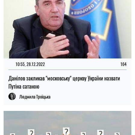
10:55, 28.12.2022
164
Данілов закликав "московську" церкву України назвати
Путіна сатаною
Людмила Троїцька