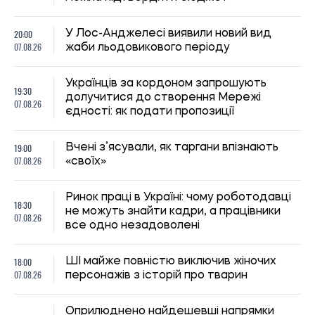
20:00
У Лос-Анджелесі виявили новий вид
07.08.26
жаби льодовикового періоду
Українців за кордоном запрошують
19:30
долучитися до створення Мережі
07.08.26
єдності: як подати пропозиції
19:00
Вчені з’ясували, як таргани впізнають
07.08.26
«своїх»
Ринок праці в Україні: чому роботодавці
18:30
не можуть знайти кадри, а працівники
07.08.26
все одно незадоволені
18:00
ШІ майже повністю виключив жіночих
07.08.26
персонажів з історій про тварин
Оприлюднено найдешевші напрямки