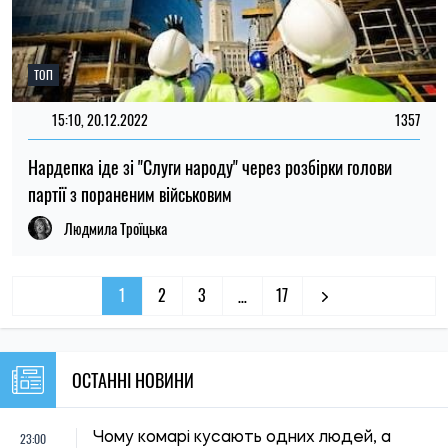
ТОП
15:10, 20.12.2022
1357
Нардепка іде зі "Слуги народу" через розбірки голови
партії з пораненим військовим
Людмила Троїцька
1
2
3
17
…
ОСТАННІ НОВИНИ
23:00
Чому комарі кусають одних людей, а