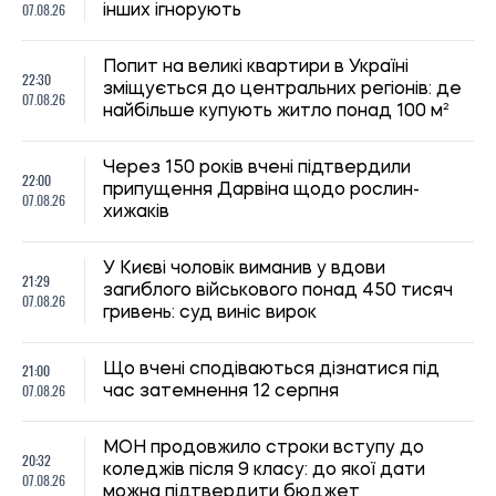
07.08.26
інших ігнорують
Попит на великі квартири в Україні
22:30
зміщується до центральних регіонів: де
07.08.26
найбільше купують житло понад 100 м²
Через 150 років вчені підтвердили
22:00
припущення Дарвіна щодо рослин-
07.08.26
хижаків
У Києві чоловік виманив у вдови
21:29
загиблого військового понад 450 тисяч
07.08.26
гривень: суд виніс вирок
21:00
Що вчені сподіваються дізнатися під
07.08.26
час затемнення 12 серпня
МОН продовжило строки вступу до
20:32
коледжів після 9 класу: до якої дати
07.08.26
можна підтвердити бюджет