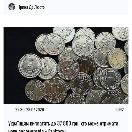
Олена Расенко
13:30, 03.08.2026
218
Заробітні плати в Польщі зросли нерівномірно: у яких
галузях працівникам платять найбільше