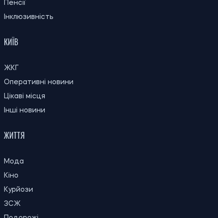
Українцям оплачуватимуть оренду
22:26
житла протягом шести місяців: хто може
06.08.26
подати заявку
22:00
Вчені вперше побачили крихітні вихори
06.08.26
на поверхні Сонця
Субсидію можуть скасувати: кого
21:31
Пенсійний фонд перевірятиме перед
06.08.26
опалювальним сезоном
21:00
Вчені пояснили, чому від здивування
06.08.26
розширюються зіниці
Російські удари по складах: чи чекати
20:27
дефіциту товарів і зростання цін в
06.08.26
Україні