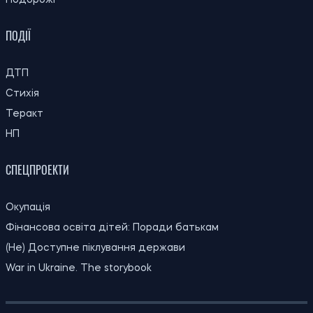
20:00
У Бразилії виявили новий вид броньованої
06.08.26
риби віком 254 мільйони років
19:30
Киянам виплатять до 1 000 гривень
06.08.26
допомоги: хто отримає кошти та коли
19:00
Археологи запідозрили масове вбивство
06.08.26
у розкішній римській віллі
На Волині зафіксували екстремальну
18:30
спеку до +39 градусів: температурні
06.08.26
рекорди оновлено вперше з 1963 року
18:00
Вчені поставили під сумнів міф про
06.08.26
“тупість” вимерлого птаха додо
Оренда квартир на півдні України
17:40
подорожчала після 2022 року: де ціни
06.08.26
зросли найбільше