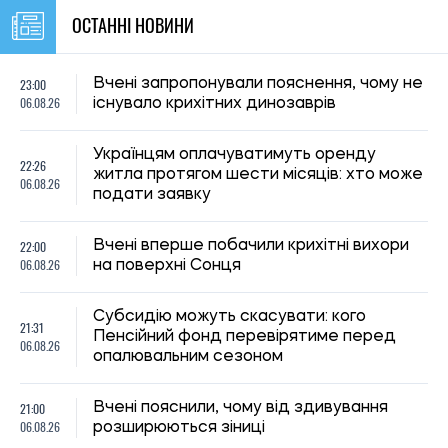
21:31, 05.08.2026
40
Кличко відзвітував по підготовк удо зими: Київ відновив
65% пошкоджених енергооб'єктів
Микола Потика