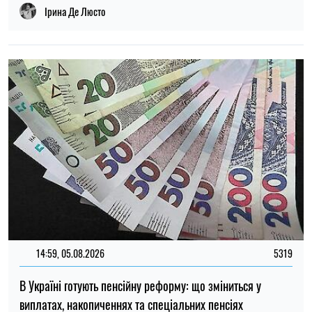
даних: кого стосується ця вимога
Ірина Де Люсто
18:30, 03.08.2026
206
У Польщі 18-річному українцю висунули звинувачення у
спробі вбивства жінки