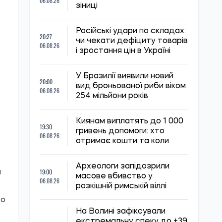
06.08.26
зіниці
Російські удари по складах:
20:27
чи чекати дефіциту товарів
06.08.26
і зростання цін в Україні
У Бразилії виявили новий
20:00
вид броньованої риби віком
06.08.26
254 мільйони років
Киянам виплатять до 1 000
19:30
гривень допомоги: хто
06.08.26
отримає кошти та коли
Археологи запідозрили
19:00
а
масове вбивство у
06.08.26
розкішній римській віллі
до
На Волині зафіксували
екстремальну спеку до +39