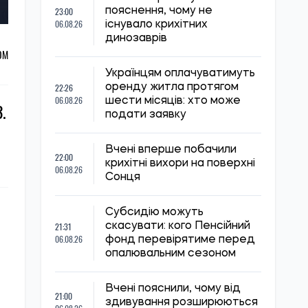
23:00
пояснення, чому не
06.08.26
існувало крихітних
динозаврів
ОМ
Українцям оплачуватимуть
22:26
оренду житла протягом
06.08.26
шести місяців: хто може
.
подати заявку
Вчені вперше побачили
22:00
крихітні вихори на поверхні
06.08.26
Сонця
Субсидію можуть
21:31
скасувати: кого Пенсійний
06.08.26
фонд перевірятиме перед
опалювальним сезоном
Вчені пояснили, чому від
21:00
здивування розширюються