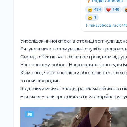
Унаслідок нічної атаки в столиці загинули щ
Рятувальники та комунальні служби працювали 
Серед об'єктів, які також постраждали від у
Успенському соборі, Національна кіностудія 
Крім того, через наслідки обстрілів без еле
столичних родин.
За даними міської влади, російські війська ат
місцях влучань продовжуються аварійно-рятув
ТОП