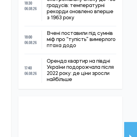
18:30
градусів: температурні
06.08.26
рекорди оновлено вперше
з 1963 року
Вчені поставили під сумнів
18:00
міф про “тупість” вимерлого
06.08.26
птаха додо
Оренда квартир на півдні
17:40
України подорожчала після
06.08.26
2022 року: де ціни зросли
найбільше