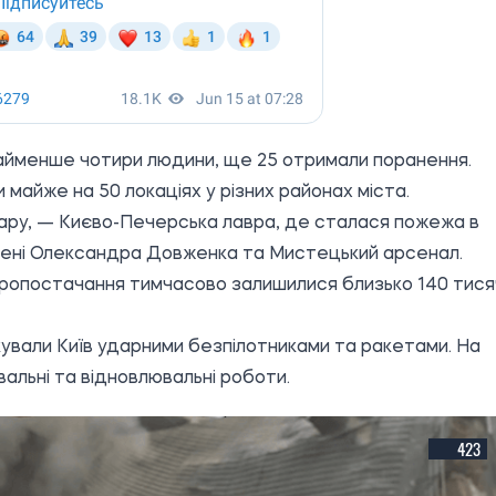
онайменше чотири людини, ще 25 отримали поранення.
майже на 50 локаціях у різних районах міста.
дару, — Києво-Печерська лавра, де сталася пожежа в
імені Олександра Довженка та Мистецький арсенал.
ктропостачання тимчасово залишилися близько 140 тися
акували Київ ударними безпілотниками та ракетами. На
альні та відновлювальні роботи.
423