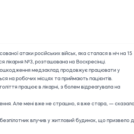
сованої атаки російських військ, яка сталася в ніч на 15
я лікарня №3, розташована на Воскресінці.
і пошкодження медзаклад продовжує працювати у
ься на робочих місцях та приймають пацієнтів.
століття працює в лікарні, з болем відреагувала на
ення. Але мені вже не страшно, я вже стара, — сказал
 безпілотник влучив у житловий будинок, що призвело 