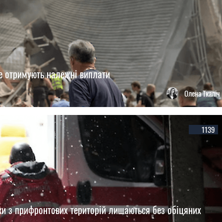
не отримують належні виплати
Олена Ткаліч
1139
ки з прифронтових територій лишаються без обіцяних