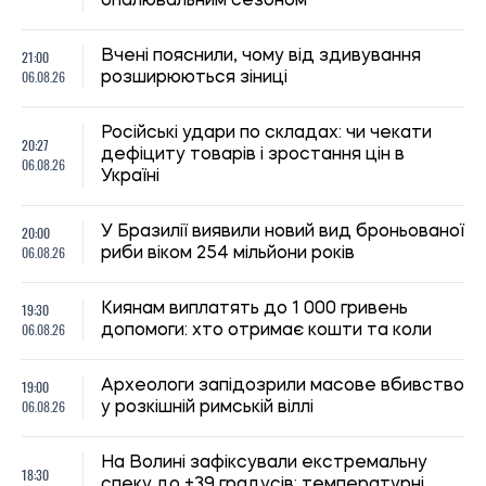
опалювальним сезоном
21:00
Вчені пояснили, чому від здивування
06.08.26
розширюються зіниці
Російські удари по складах: чи чекати
20:27
дефіциту товарів і зростання цін в
06.08.26
Україні
20:00
У Бразилії виявили новий вид броньованої
06.08.26
риби віком 254 мільйони років
19:30
Киянам виплатять до 1 000 гривень
06.08.26
допомоги: хто отримає кошти та коли
19:00
Археологи запідозрили масове вбивство
06.08.26
у розкішній римській віллі
На Волині зафіксували екстремальну
18:30
спеку до +39 градусів: температурні