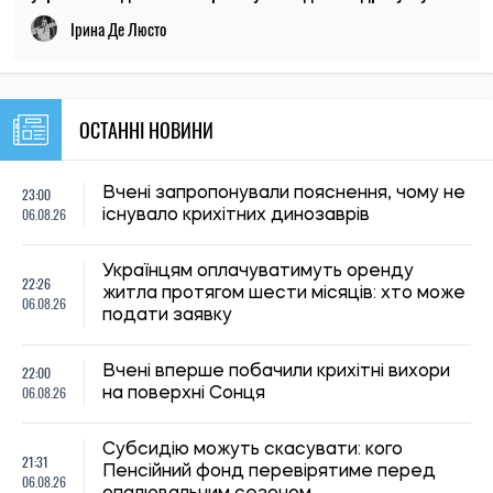
Ірина Де Люсто
ОСТАННІ НОВИНИ
23:00
Вчені запропонували пояснення, чому не
06.08.26
існувало крихітних динозаврів
Українцям оплачуватимуть оренду
22:26
житла протягом шести місяців: хто може
06.08.26
подати заявку
22:00
Вчені вперше побачили крихітні вихори
06.08.26
на поверхні Сонця
Субсидію можуть скасувати: кого
21:31
Пенсійний фонд перевірятиме перед
06.08.26