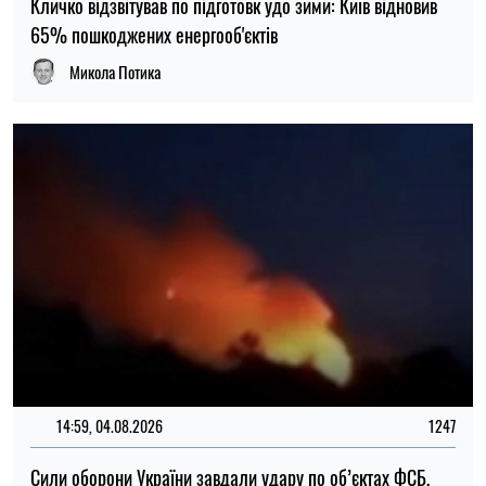
Кличко відзвітував по підготовк удо зими: Київ відновив
65% пошкоджених енергооб'єктів
Микола Потика
14:59, 04.08.2026
1247
Сили оборони України завдали удару по об’єктах ФСБ,