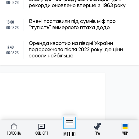
06.08.26
рекорди оновлено вперше з 1963 року
18:00
Вчені поставили під сумнів міф про
06.08.26
“тупість” вимерлого птаха додо
Оренда квартир на півдні України
17:40
подорожчала після 2022 року: де ціни
06.08.26
зросли найбільше
ГОЛОВНА
СОЦ GPT
МЕНЮ
ГРА
УКР