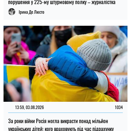
порушення у 225-му штурмовому полку – журналістка
Ірина Де Люсто
13:59, 03.08.2026
1034
За роки війни Росія могла викрасти понад мільйон
українських дітей: кого враховують під час підрахунку