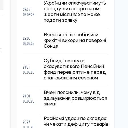
Українцям оплачуватимуть
22:26
оренду житла протягом
06.08.26
шести місяців: хто може
подати заявку
Вчені вперше побачили
22:00
крихітні вихори на поверхні
06.08.26
Сонця
х
Субсидію можуть
21:31
скасувати: кого Пенсійний
06.08.26
фонд перевірятиме перед
опалювальним сезоном
Вчені пояснили, чому від
21:00
здивування розширюються
06.08.26
зіниці
Російські удари по складах:
20:27
чи чекати дефіциту товарів
06.08.26