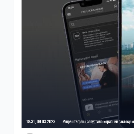
18:31, 09.03.2023
Мінреінтеграції запустило корисний застосун