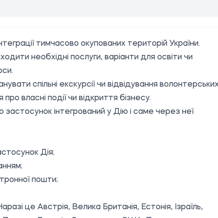
інтеграції тимчасово окупованих територій України.
одити необхідні послуги, варіанти для освіти чи
рси.
нувати спільні екскурсії чи відвідування волонтерськи
про власні події чи відкриття бізнесу.
 застосунок інтегрований у Дію і саме через неї
стосунок Дія;
анням
;
тронної пошти;
аразі це Австрія, Велика Британія, Естонія, Ізраїль,