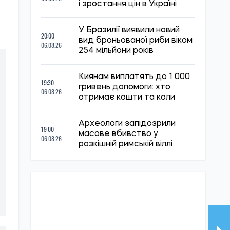
і зростання цін в Україні
У Бразилії виявили новий
20:00
вид броньованої риби віком
06.08.26
254 мільйони років
Киянам виплатять до 1 000
19:30
гривень допомоги: хто
06.08.26
отримає кошти та коли
Археологи запідозрили
19:00
масове вбивство у
06.08.26
розкішній римській віллі