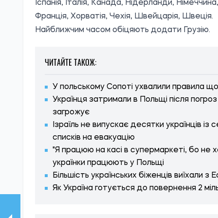
Іспанія, Італія, Канада, Нідерланди, Німеччин
Франція, Хорватія, Чехія, Швейцарія, Швеція.
Найближчим часом обіцяють додати Грузію.
ЧИТАЙТЕ ТАКОЖ:
У польському Сопоті ухвалили правила що
Українця затримали в Польщі після погро
загрожує
Ізраїль не випускає десятки українців із
списків на евакуацію
"Я працюю на касі в супермаркеті, бо не хо
українки працюють у Польщі
Більшість українських біженців виїхали з Е
Як Україна готується до повернення 2 міль