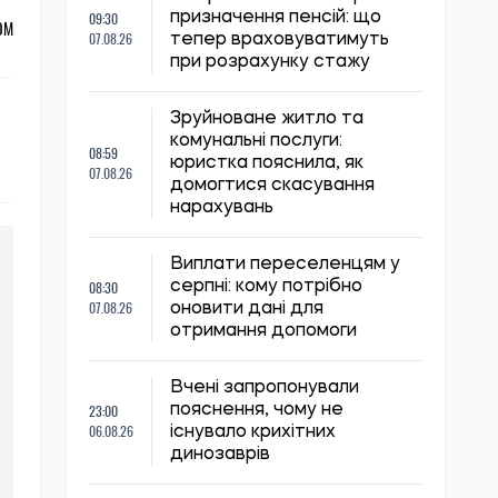
09:30
призначення пенсій: що
ОМ
07.08.26
тепер враховуватимуть
при розрахунку стажу
Зруйноване житло та
комунальні послуги:
08:59
юристка пояснила, як
07.08.26
домогтися скасування
нарахувань
Виплати переселенцям у
08:30
серпні: кому потрібно
07.08.26
оновити дані для
отримання допомоги
Вчені запропонували
23:00
пояснення, чому не
06.08.26
існувало крихітних
динозаврів