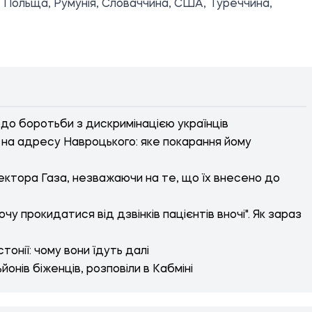
а, Польща, Румунія, Словаччина, США, Туреччина,
до боротьби з дискримінацією українців
з на адресу Навроцького: яке покарання йому
 сектора Газа, незважаючи на те, що їх внесено до
чу прокидатися від дзвінків пацієнтів вночі". Як зараз
стонії: чому вони їдуть далі
йонів біженців, розповіли в Кабміні