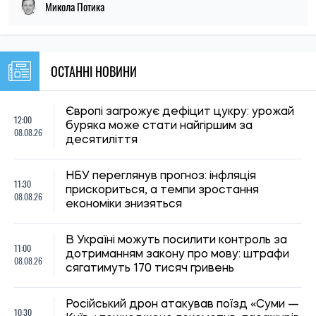
Микола Потика
ОСТАННІ НОВИНИ
Європі загрожує дефіцит цукру: урожай
12:00
буряка може стати найгіршим за
08.08.26
десятиліття
НБУ переглянув прогноз: інфляція
11:30
прискориться, а темпи зростання
08.08.26
економіки знизяться
В Україні можуть посилити контроль за
11:00
дотриманням закону про мову: штрафи
08.08.26
сягатимуть 170 тисяч гривень
Російський дрон атакував поїзд «Суми —
10:30