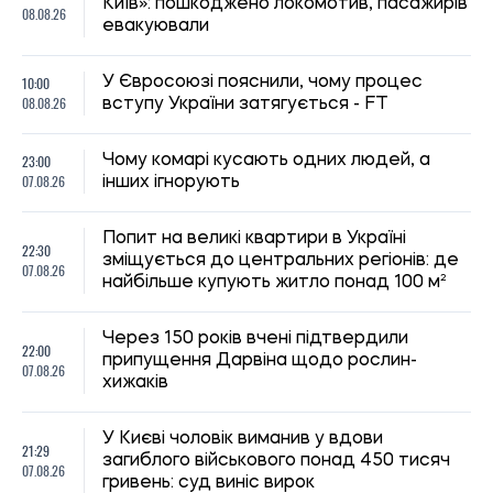
Київ»: пошкоджено локомотив, пасажирів
08.08.26
евакуювали
10:00
У Євросоюзі пояснили, чому процес
08.08.26
вступу України затягується - FT
23:00
Чому комарі кусають одних людей, а
07.08.26
інших ігнорують
Попит на великі квартири в Україні
22:30
зміщується до центральних регіонів: де
07.08.26
найбільше купують житло понад 100 м²
Через 150 років вчені підтвердили
22:00
припущення Дарвіна щодо рослин-
07.08.26
хижаків
У Києві чоловік виманив у вдови
21:29
загиблого військового понад 450 тисяч
07.08.26
гривень: суд виніс вирок