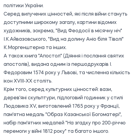
політики України.
Серед вилучених цінностей, які після війни стануть
доступними широкому загалу, картини відомих
художників, зокрема, "Вид Феодосії в місячну ніч"
І.К.Айвазовського, "Вид на долину Аніо біля Тіволі"
К.Моргенштерна та інших.
А також книга "Апостол" (Діяння і послання святих
апостолів), видана одним із першодрукарів І.
Федоровим 1574 року у Львові, та численна кількість
ікон ХVІІІ-ХХ століть.
Крім того, серед культурних цінностей: вази,
дерев'яні скульптури, підлоговий годинник у стилі
Людовика XV, виготовлений 1765 року у Франції,
пам'ятна медаль "Образ Казанської Богоматері",
набір пам'ятних медалей "На згадку про 200-річчю
перемоги у війні 1812 року" та багато іншого.