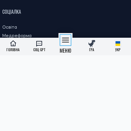
СОЦІАЛКА
Освіта
Медреформа
Субсидії
ГОЛОВНА
СОЦ GPT
МЕНЮ
ГРА
УКР
Пенсії
Інклюзивність
КИЇВ
ЖКГ
Оперативні новини
Цікаві місця
Інші новини