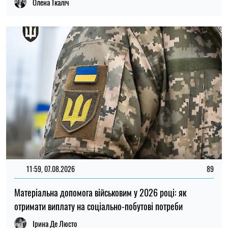
12:37, 31.07.2026
4438
Федоров розповів про конфлікт навколо реформ армії,
ставлення до протестів та майбутнє війни — інтерв’ю NYT
Ірина Де Люсто