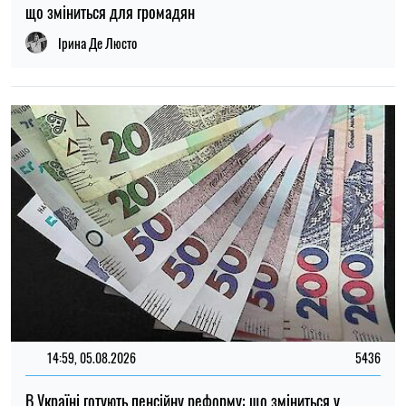
Як захистити улюбленця від спеки: перші ознаки
перегріву, які не можна ігнорувати
Олена Расенко
16:30, 08.08.2026
234
Під Києвом загорівся притулок для тварин: загинули