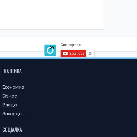
15:59, 06.08.2026
86
Новий контракт у війську: Міноборони пояснило правила
розрахунку майбутньої відстрочки
Ірина Де Люсто
ОСТАННІ НОВИНИ