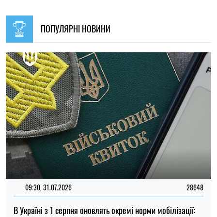
Окупанти завдали удару по Нікополю: загорівся рейсовий
автобус, загинув водій
Олена Расенко
17:30, 08.08.2026
15