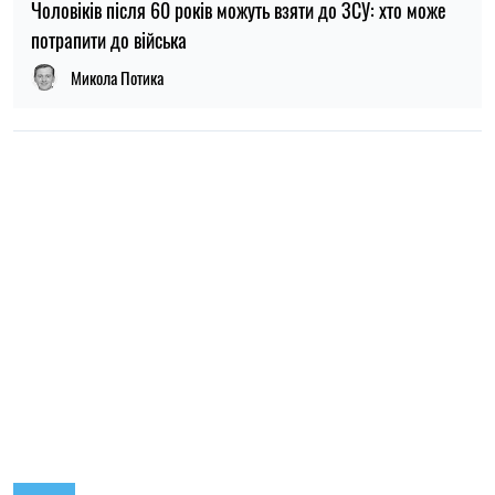
09:30, 31.07.2026
28648
В Україні з 1 серпня оновлять окремі норми мобілізації:
що зміниться для громадян
Ірина Де Люсто