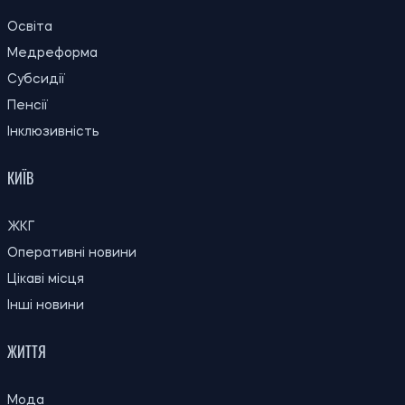
20:00
"Динамо" залишили одразу 11
08.08.26
футболістів
Окупанти завдали удару по Нікополю:
19:30
загорівся рейсовий автобус, загинув
08.08.26
водій
Для чого люди використовують
19:00
ChatGPT: OpenAI оприлюднила перші
08.08.26
глобальні дані про роботу ШІ
18:30
Експерти розповіли, як часто слід міняти
08.08.26
зубну щітку
Як не переплачувати за багаж у літаку:
18:00
шість простих способів уникнути
08.08.26
штрафів
17:30
Як захистити улюбленця від спеки: перші
08.08.26
ознаки перегріву, які не можна ігнорувати