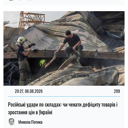
ТОП
19:30, 27.07.2026
3823
Чоловіків після 60 років можуть взяти до ЗСУ: хто може
потрапити до війська
Микола Потика