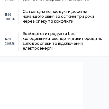
20:27, 06.08.2026
209
Російські удари по складах: чи чекати дефіциту товарів і
зростання цін в Україні
Микола Потика