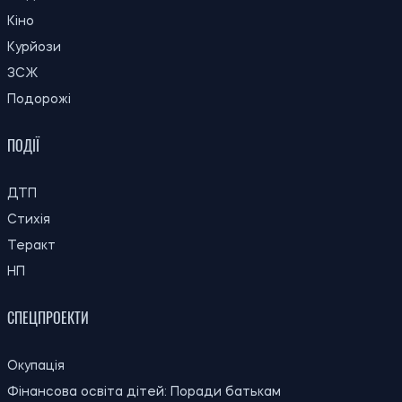
Чому ціна на каву може зрости:
17:00
виробники попереджають про нові
08.08.26
проблеми з урожаєм
Під Києвом загорівся притулок для
16:30
тварин: загинули собаки, згоріли вольєри
08.08.26
та кухня
Російський удар забрав життя дідуся,
16:00
бабусі та їхнього онука в Пуховці на
08.08.26
Київщині
15:30
Користувачі «Зумеру» назвали міста, які
08.08.26
вважають найкращими для життя
Світові ціни на продукти досягли
15:00
найвищого рівня за останні три роки
08.08.26
через спеку та конфлікти