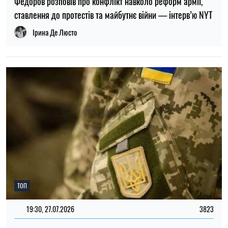
онука в Пуховці на Київщині
Олена Расенко
ПОПУЛЯРНІ НОВИНИ