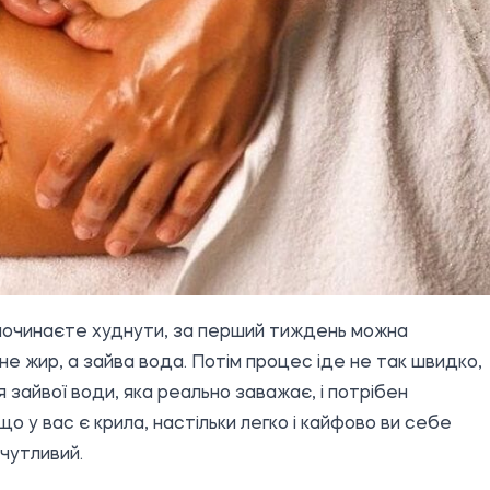
 починаєте худнути, за перший тиждень можна
не жир, а зайва вода. Потім процес іде не так швидко,
я зайвої води, яка реально заважає, і потрібен
о у вас є крила, настільки легко і кайфово ви себе
чутливий.