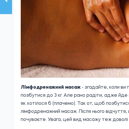
Лімфодренажний масаж
- згадайте, коли ви
позбутися до 3 кг. Але рано радіти, адже йде 
як хотілося б (плачемо). Так от, щоб позбутис
лімфодренажний масаж. Після нього відчуття, щ
почуваєте. Увага, цей вид масажу теж доволі 