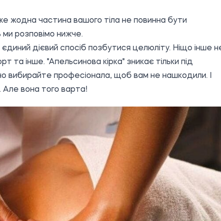
же жодна частина вашого тіла не повинна бути
 ми розповімо нижче.
е єдиний дієвий спосіб позбутися целюліту. Ніщо інше н
орт та інше. "Апельсинова кірка" зникає тільки під
но вибирайте професіонала, щоб вам не нашкодили. І
 Але вона того варта!