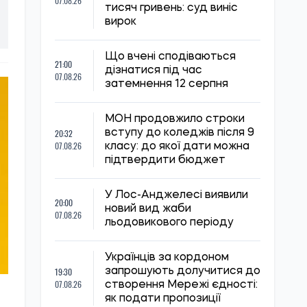
07.08.26
тисяч гривень: суд виніс
вирок
Що вчені сподіваються
21:00
дізнатися під час
07.08.26
затемнення 12 серпня
МОН продовжило строки
20:32
вступу до коледжів після 9
07.08.26
класу: до якої дати можна
підтвердити бюджет
У Лос-Анджелесі виявили
20:00
новий вид жаби
07.08.26
льодовикового періоду
Українців за кордоном
19:30
запрошують долучитися до
07.08.26
створення Мережі єдності:
як подати пропозиції