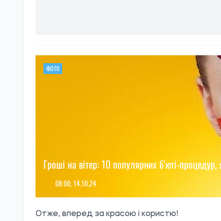
ФОТО
Гроші на вітер: 10 популярних б'юті-процедур, 
08:00, 14.10.24
Отже, вперед за красою і користю!