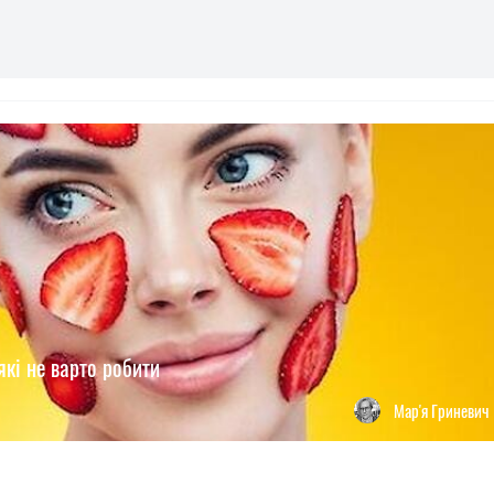
237
які не варто робити
Мар'я Гриневич