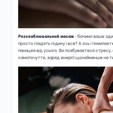
Розслаблювальний масаж
- бачимо ваше здив
просто гладять годину і все? А ось і помиляє
панацея від усього. Ви позбуваєтеся стресу, с
самопочуття, заряд енергії щонайменше на т