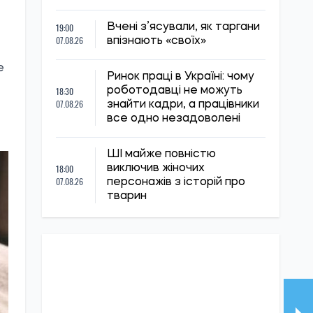
19:00
Вчені з’ясували, як таргани
07.08.26
впізнають «своїх»
е
Ринок праці в Україні: чому
18:30
роботодавці не можуть
07.08.26
знайти кадри, а працівники
все одно незадоволені
ШІ майже повністю
18:00
виключив жіночих
07.08.26
персонажів з історій про
тварин