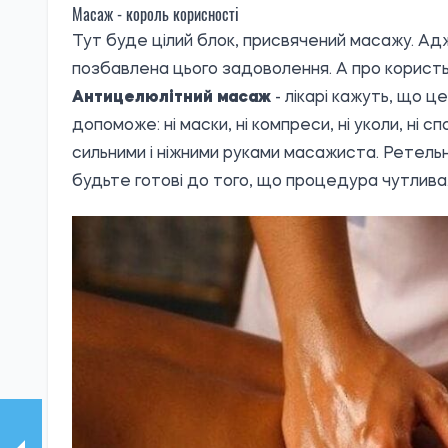
Масаж - король корисності
Тут буде цілий блок, присвячений масажу. Ад
позбавлена цього задоволення. А про користь
Антицелюлітний масаж
- лікарі кажуть, що ц
допоможе: ні маски, ні компреси, ні уколи, ні сп
сильними і ніжними руками масажиста. Ретель
будьте готові до того, що процедура чутлива.