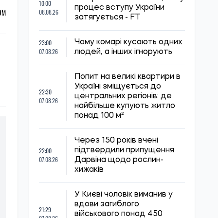
10:00
процес вступу України
ОМ
08.08.26
затягується - FT
23:00
Чому комарі кусають одних
07.08.26
людей, а інших ігнорують
Попит на великі квартири в
Україні зміщується до
22:30
центральних регіонів: де
07.08.26
найбільше купують житло
понад 100 м²
Через 150 років вчені
22:00
підтвердили припущення
07.08.26
Дарвіна щодо рослин-
хижаків
У Києві чоловік виманив у
вдови загиблого
21:29
військового понад 450