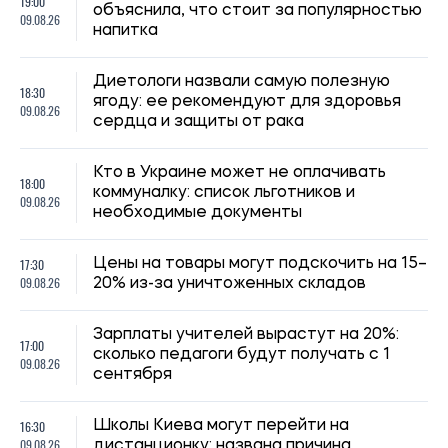
сколько педагоги будут получать с 1
09.08.26
сентября
16:30
Школы Киева могут перейти на
09.08.26
дистанционку: названа причина
16:00
Сын Байдена рассказал об ухудшении
09.08.26
здоровья отца: болезнь прогрессирует
15:30
Украине угрожает дефицит воды: какие
09.08.26
области могут столкнуться с нехваткой
Сколько нужно гулять с собакой каждый
15:00
день: ученые назвали время для
09.08.26
здоровья и счастья питомца
Врачи объяснили, почему спать с
14:30
включенным вентилятором не всегда
09.08.26
безопасно: кому ночная прохлада может
навредить