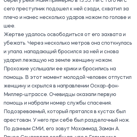
берегу реки Майн примерно в 13:55. Ни с того ни с
сего преступник подошел к ней сзади, схватил за
плечо и нанес несколько ударов ножом по голове и
шее.
Жертве удалось освободиться от его захвата и
убежать. Через несколько метров она споткнулась
и упала. нападающий бросился за ней и снова
ударил лежащую на земле женщину ножом.
Прохожие услышали ее крики и бросились на
помощь. В этот момент молодой человек отпустил
женщину и скрылся в направлении Оскар-фон-
Миллер-штрассе. Очевидцы оказали первую
помощь и набрали номер службы спасения.
Подозреваемый, который прятался в кустах был
арестован. У него при себе был разделочный нож.
По данным СМИ, его зовут Мохаммад Заман А.