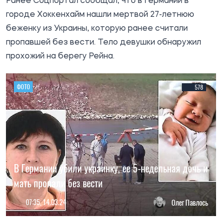
Ранее
Соцпортал
сообщал, что в Германии в
городе Хоккенхайм нашли мертвой 27-летнюю
беженку из Украины, которую ранее считали
пропавшей без вести. Тело девушки обнаружил
прохожий на берегу Рейна.
ФОТО
578
В Германии убили украинку, ее 5-недельная дочь и
мать пропали без вести
07:35, 14.03.24
Олег Павлось