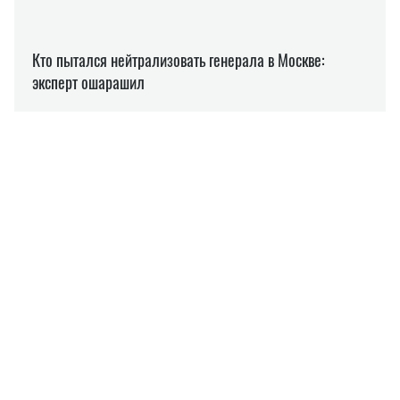
ГЕРМАНИЯ
НАПАДЕНИЕ
БЕЖЕНЦЫ
ЕВГЕНИЯ РУБАН
Пишет про политику
на SOCPORTAL.INFO
Евгения Рубан пишет про новости политики и