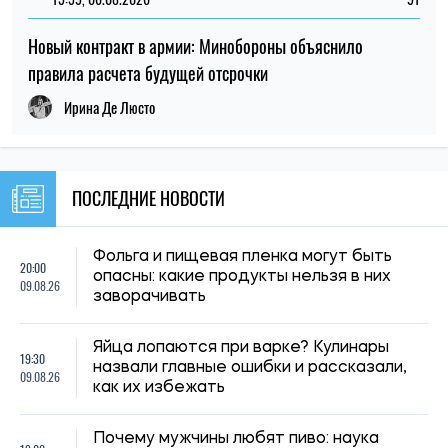
19:30
назвали главные ошибки и рассказали,
09.08.26
как их избежать
Почему мужчины любят пиво: наука
19:00
объяснила, что стоит за популярностью
09.08.26
напитка
Диетологи назвали самую полезную
18:30
ягоду: ее рекомендуют для здоровья
09.08.26
сердца и защиты от рака
Кто в Украине может не оплачивать
18:00
коммуналку: список льготников и
09.08.26
необходимые документы
17:30
Цены на товары могут подскочить на 15–
09.08.26
20% из-за уничтоженных складов
Зарплаты учителей вырастут на 20%:
17:00