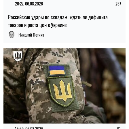
15:59, 06.08.2026
91
Новый контракт в армии: Минобороны объяснило
правила расчета будущей отсрочки
Ирина Де Люсто
ПОСЛЕДНИЕ НОВОСТИ
Фольга и пищевая пленка могут быть
20:00
опасны: какие продукты нельзя в них
09.08.26
заворачивать
Яйца лопаются при варке? Кулинары