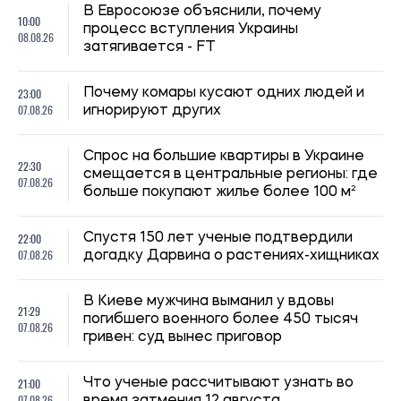
В Евросоюзе объяснили, почему
10:00
процесс вступления Украины
08.08.26
затягивается - FT
23:00
Почему комары кусают одних людей и
07.08.26
игнорируют других
Спрос на большие квартиры в Украине
22:30
смещается в центральные регионы: где
07.08.26
больше покупают жилье более 100 м²
22:00
Спустя 150 лет ученые подтвердили
07.08.26
догадку Дарвина о растениях-хищниках
В Киеве мужчина выманил у вдовы
21:29
погибшего военного более 450 тысяч
07.08.26
гривен: суд вынес приговор
21:00
Что ученые рассчитывают узнать во
07.08.26
время затмения 12 августа