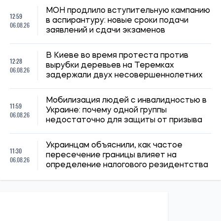
14:30, 04.08.2026
Главнокомандующий ВСУ поручил проверить заявления о
нарушениях в 225-м штурмовом полку – журналистка
Ирина Де Люсто