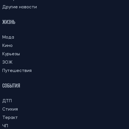
Выходное пособие при увольнении:
14:59
какие правила действуют во время
06.08.26
военного положения
Укрпочта сообщила о новых
14:35
требованиях для наложенных платежей:
06.08.26
когда понадобится налоговый номер
В Украине определили первые пять
13:59
городов для строительства
06.08.26
социального жилья: кто сможет его
получить
Некоторые пенсионеры и получатели
13:31
соцвыплат в Украине должны сменить
06.08.26
банк до 15 сентября
МОН продлило вступительную кампанию
12:59
в аспирантуру: новые сроки подачи
06.08.26
заявлений и сдачи экзаменов