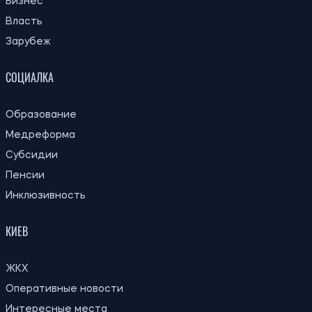
ПОСЛЕДНИЕ НОВОСТИ
Омбудсмен сообщил о первых арестах
16:59
сотрудников ТЦК после выявленных
06.08.26
нарушений при мобилизации
В Украине появится отдельная
16:30
ответственность за передачу
06.08.26
банковских карт и счетов мошенникам
Новый контракт в армии: Минобороны
15:59
объяснило правила расчета будущей
06.08.26
отсрочки
Абитуриенты получили рекомендации к
15:35
зачислению: МОН напомнило сроки
06.08.26
подтверждения места