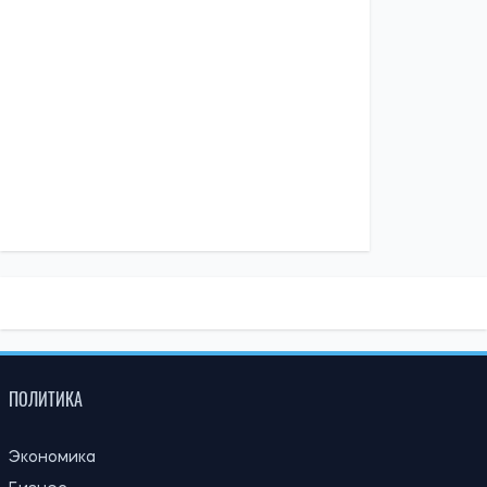
13:59, 03.08.2026
1034
За годы войны Россия могла похитить более миллиона
украинских детей: кого учитывают при подсчете
Ирина Де Люсто