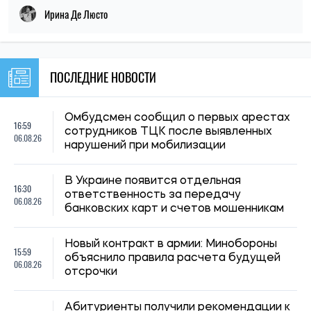
21:31, 05.08.2026
Кличко отчитался по подготовке зимы: Киев восстановил
65% поврежденных энергообъектов
Николай Потика