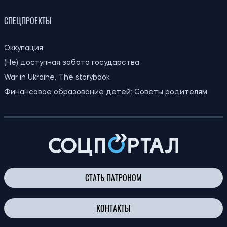
В Киеве во время протеста против
12:28
вырубки деревьев на Теремках
06.08.26
задержали двух несовершеннолетних
Мобилизация людей с инвалидностью в
11:59
Украине: почему одной группы
06.08.26
недостаточно для защиты от призыва
Украинцам объяснили, как частое
11:30
пересечение границы влияет на
06.08.26
определение налогового резидентства