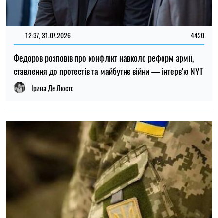
ТОП
19:30, 27.07.2026
3773
Чоловіків після 60 років можуть взяти до ЗСУ: хто може
потрапити до війська
Микола Потика