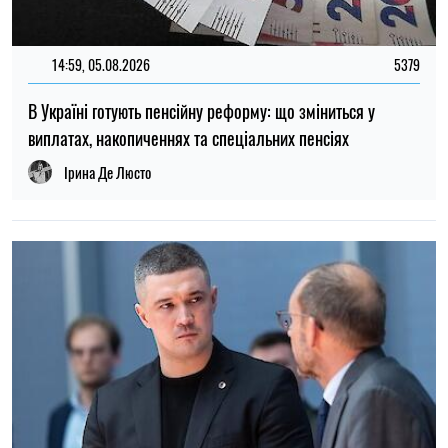
12:37, 31.07.2026
4420
Федоров розповів про конфлікт навколо реформ армії,
ставлення до протестів та майбутнє війни — інтерв’ю NYT
Ірина Де Люсто