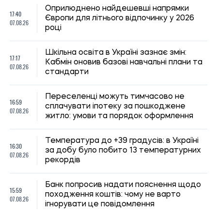
Банк попросив надати пояснення щодо
15:59
походження коштів: чому не варто
07.08.26
ігнорувати це повідомлення
Грошова допомога до 12 300 грн для
15:30
мешканців Кривого Рогу: як подати
07.08.26
заявку на виплати
В Україні переглянули правила виплати
14:59
лікарняних: хто не отримає повну
07.08.26
компенсацію у 2026 році
Оренда житла для студентів: скільки
14:35
коштують квартири та кімнати в різних
07.08.26
містах України
Більшість українців виступають проти
13:59
передачі Донбасу Росії в обмін на
07.08.26
перемир’я та гарантії безпеки