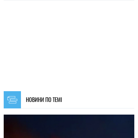
14:59, 04.08.2026
1255
Сили оборони України завдали удару по об’єктах ФСБ,
зв’язку та логістики російських військ
Ірина Де Люсто