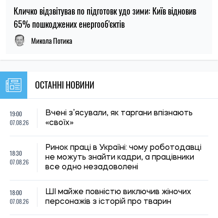
18:00
ШІ майже повністю виключив жіночих
07.08.26
персонажів з історій про тварин
Оприлюднено найдешевші напрямки
17:40
Європи для літнього відпочинку у 2026
07.08.26
році
Шкільна освіта в Україні зазнає змін:
17:17
Кабмін оновив базові навчальні плани та
07.08.26
стандарти
Переселенці можуть тимчасово не
16:59
сплачувати іпотеку за пошкоджене
07.08.26
житло: умови та порядок оформлення
Температура до +39 градусів: в Україні
16:30
за добу було побито 13 температурних
07.08.26
рекордів