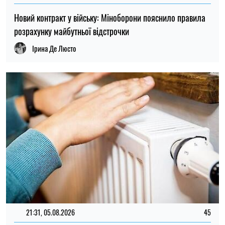
21:31, 05.08.2026
45
Кличко відзвітував по підготовк удо зими: Київ відновив
65% пошкоджених енергооб'єктів
Микола Потика
ОСТАННІ НОВИНИ
19:00
Вчені з’ясували, як таргани впізнають
07.08.26
«своїх»
Ринок праці в Україні: чому роботодавці
18:30
не можуть знайти кадри, а працівники
07.08.26
все одно незадоволені