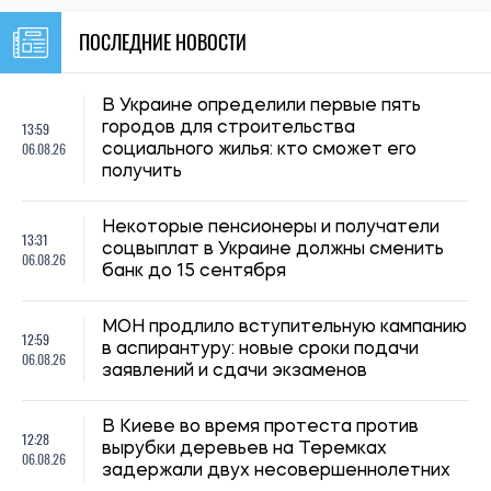
В Киеве во время протеста против
12:28
вырубки деревьев на Теремках
06.08.26
задержали двух несовершеннолетних
Мобилизация людей с инвалидностью в
11:59
Украине: почему одной группы
06.08.26
недостаточно для защиты от призыва
Украинцам объяснили, как частое
11:30
пересечение границы влияет на
06.08.26
определение налогового резидентства
Радикальной антиукраинской риторики в
10:59
Польше стало меньше, но напряжение
06.08.26
сохраняется
Отсрочка от мобилизации через
10:30
работодателя: кто может получить
06.08.26
бронирование и какие есть ограничения