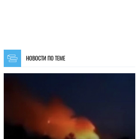
14:59, 04.08.2026
1240
Силы обороны Украины атаковали объекты ФСБ, связи и
логистики российских войск
Ирина Де Люсто