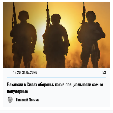
популярные
Николай Потика
ПОСЛЕДНИЕ НОВОСТИ
В Украине определили первые пять
13:59
городов для строительства
06.08.26
социального жилья: кто сможет его
получить
Некоторые пенсионеры и получатели
13:31
соцвыплат в Украине должны сменить
06.08.26
банк до 15 сентября
МОН продлило вступительную кампанию
12:59
в аспирантуру: новые сроки подачи
06.08.26
заявлений и сдачи экзаменов