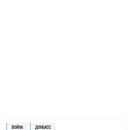
ВОЙНА
ДОНБАСС
ОЛЕГ КОТОВ
Пишет про войну
на SOCPORTAL.INFO
Олег Котов пишет про войну в Украине и о том,
как она меняет мир.