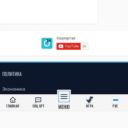
ПОЛИТИКА
Экономика
Бизнес
ГЛАВНАЯ
СОЦ GPT
МЕНЮ
ИГРА
РУС
Власть
Зарубеж