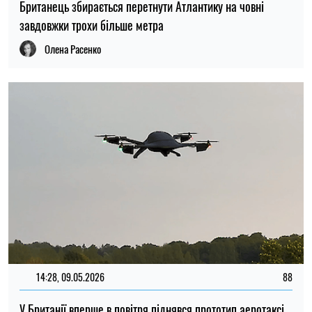
Британець збирається перетнути Атлантику на човні
завдовжки трохи більше метра
Олена Расенко
14:28, 09.05.2026
88
У Британії вперше в повітря піднявся прототип аеротаксі