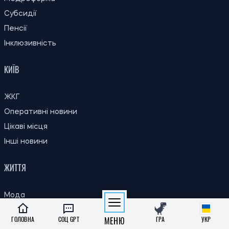
Освіта
Медреформа
Субсидії
Пенсії
Інклюзивність
КИЇВ
ЖКГ
Оперативні новини
Цікаві місця
Інші новини
ЖИТТЯ
Мода
ГОЛОВНА
СОЦ GPT
МЕНЮ
ГРА
УКР