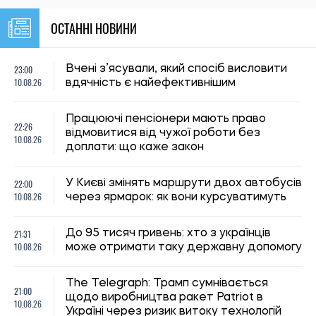
ОСТАННІ НОВИНИ
23:00
Вчені з’ясували, який спосіб висловити
10.08.26
вдячність є найефективнішим
Працюючі пенсіонери мають право
22:26
відмовитися від чужої роботи без
10.08.26
доплати: що каже закон
22:00
У Києві змінять маршрути двох автобусів
10.08.26
через ярмарок: як вони курсуватимуть
21:31
До 95 тисяч гривень: хто з українців
10.08.26
може отримати таку державну допомогу
The Telegraph: Трамп сумнівається
21:00
щодо виробництва ракет Patriot в
10.08.26
Україні через ризик витоку технологій