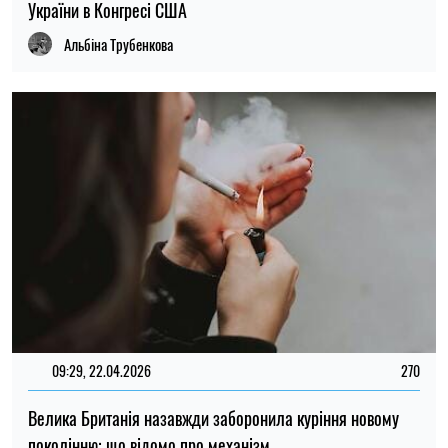
України в Конгресі США
Альбіна Трубенкова
09:29, 22.04.2026
270
Велика Британія назавжди заборонила куріння новому
поколінню: що відомо про механізм