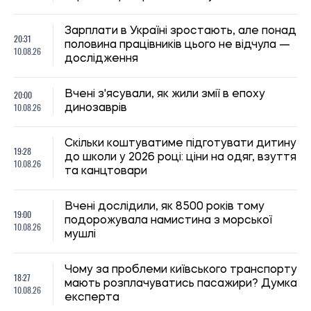
Зарплати в Україні зростають, але понад
20:31
половина працівників цього не відчула —
10.08.26
дослідження
20:00
Вчені з'ясували, як жили змії в епоху
10.08.26
динозаврів
Скільки коштуватиме підготувати дитину
19:28
до школи у 2026 році: ціни на одяг, взуття
10.08.26
та канцтовари
Вчені дослідили, як 8500 років тому
19:00
подорожувала намистина з морської
10.08.26
мушлі
Чому за проблеми київського транспорту
18:27
мають розплачуватись пасажири? Думка
10.08.26
експерта