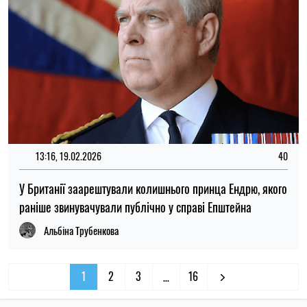
13:16, 19.02.2026
40
У Британії заарештували колишнього принца Ендрю, якого
раніше звинувачували публічно у справі Епштейна
Альбіна Трубенкова
1
2
3
16
…