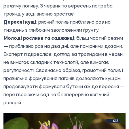
режиму поливу. З червня по вересень потреба
троянд у воді значно зростає.
Дорослі кущі
: рясний полив приблизно раз на
тиждень з глибоким зволоженням ґрунту.
Молоді рослини та саджанці
: більш частий режим
— приблизно раз на два дні, але помірними дозами.
Експерт підкреслює: догляд за трояндами в червні
не вимагає складних технологій, але вимагає
регулярності. Своєчасна обрізка, грамотний полив і
правильне формування пагонів дозволяють кущам
продовжувати формувати бутони аж до вересня —
перетворюючи сад на безперервно квітучий
розарій.
667