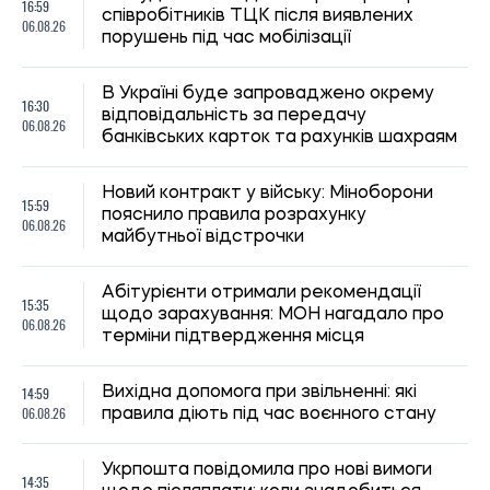
06.08.26
правила діють під час воєнного стану
Укрпошта повідомила про нові вимоги
14:35
щодо післяплати: коли знадобиться
06.08.26
податковий номер
В Україні визначили перші п’ять міст для
13:59
будівництва соціального житла: хто
06.08.26
зможе його отримати
Деякі пенсіонери та отримувачі
13:31
соціальних виплат в Україні мають
06.08.26
змінити банк до 15 вересня
МОН продовжило вступну кампанію до
12:59
аспірантури: нові терміни подання заяв
06.08.26
та складання іспитів