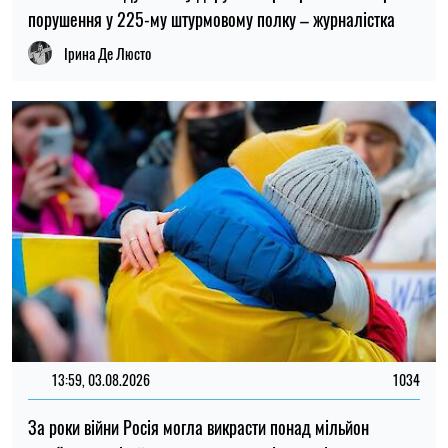
13:59, 03.08.2026
1034
За роки війни Росія могла викрасти понад мільйон
українських дітей: кого враховують під час підрахунку
Ірина Де Люсто
ОСТАННІ НОВИНИ
18:00
Вчені поставили під сумнів міф про
06.08.26
“тупість” вимерлого птаха додо
Оренда квартир на півдні України
17:40
подорожчала після 2022 року: де ціни
06.08.26
зросли найбільше
Багатодітні батьки в Україні зберігають
17:21
право на відстрочку від мобілізації: у