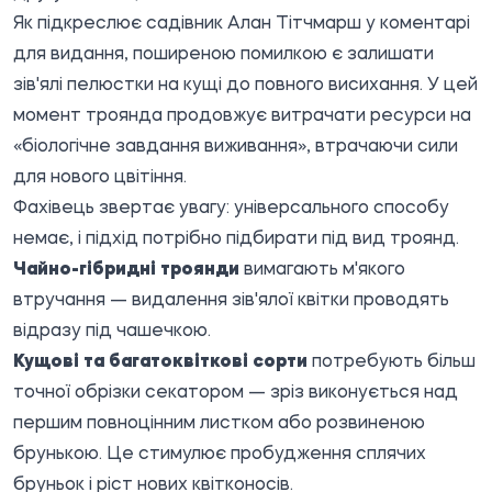
Як підкреслює садівник Алан Тітчмарш у коментарі
для видання, поширеною помилкою є залишати
зів'ялі пелюстки на кущі до повного висихання. У цей
момент троянда продовжує витрачати ресурси на
«біологічне завдання виживання», втрачаючи сили
для нового цвітіння.
Фахівець звертає увагу: універсального способу
немає, і підхід потрібно підбирати під вид троянд.
Чайно-гібридні троянди
вимагають м'якого
втручання — видалення зів'ялої квітки проводять
відразу під чашечкою.
Кущові та багатоквіткові сорти
потребують більш
точної обрізки секатором — зріз виконується над
першим повноцінним листком або розвиненою
брунькою. Це стимулює пробудження сплячих
бруньок і ріст нових квітконосів.