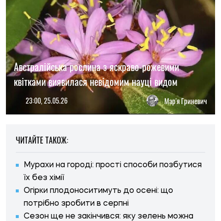
Австралійська рослина з яскраво-рожевими
квітками виявилася невідомим науці видом
23:00, 25.05.26
Мар'я Гриневич
ЧИТАЙТЕ ТАКОЖ:
Мурахи на городі: прості способи позбутися
їх без хімії
Огірки плодоноситимуть до осені: що
потрібно зробити в серпні
Сезон ще не закінчився: яку зелень можна