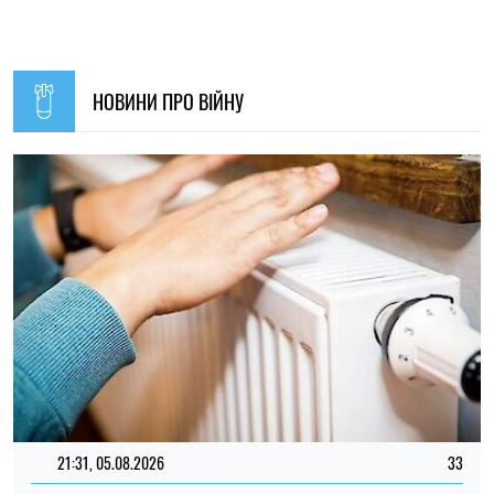
21:31, 05.08.2026
33
Кличко відзвітував по підготовк удо зими: Київ відновив
65% пошкоджених енергооб'єктів
Микола Потика