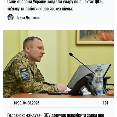
14:30, 04.08.2026
1241
Головнокомандувач ЗСУ доручив перевірити заяви про
порушення у 225-му штурмовому полку – журналістка
Ірина Де Люсто