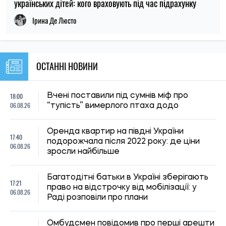
06.08.26
Раді розповіли про плани
Омбудсмен повідомив про перші арешти
16:59
співробітників ТЦК після виявлених
06.08.26
порушень під час мобілізації
В Україні буде запроваджено окрему
16:30
відповідальність за передачу
06.08.26
банківських карток та рахунків шахраям
Новий контракт у війську: Міноборони
15:59
пояснило правила розрахунку
06.08.26
майбутньої відстрочки
Абітурієнти отримали рекомендації
15:35
щодо зарахування: МОН нагадало про
06.08.26
терміни підтвердження місця
14:59
Вихідна допомога при звільненні: які