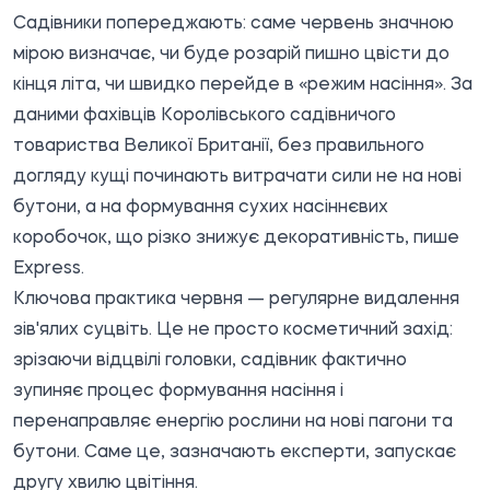
Садівники попереджають: саме червень значною
мірою визначає, чи буде розарій пишно цвісти до
кінця літа, чи швидко перейде в «режим насіння». За
даними фахівців Королівського садівничого
товариства Великої Британії, без правильного
догляду кущі починають витрачати сили не на нові
бутони, а на формування сухих насіннєвих
коробочок, що різко знижує декоративність, пише
Express.
Ключова практика червня — регулярне видалення
зів'ялих суцвіть. Це не просто косметичний захід:
зрізаючи відцвілі головки, садівник фактично
зупиняє процес формування насіння і
перенаправляє енергію рослини на нові пагони та
бутони. Саме це, зазначають експерти, запускає
другу хвилю цвітіння.