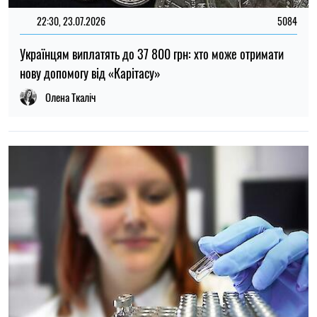
22:00, 23.07.2026
4542
Вчені знайшли спосіб виявляти 90 % випадків раку
підшлункової залози на ранній стадії
Олена Расенко