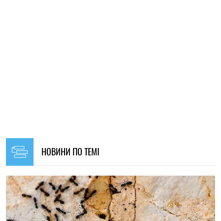
18:00, 01.08.2026
252
Мурахи на городі: прості способи позбутися їх без хімії
Олена Расенко