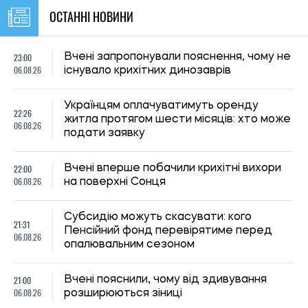
21:31
Пенсійний фонд перевірятиме перед
06.08.26
опалювальним сезоном
21:00
Вчені пояснили, чому від здивування
06.08.26
розширюються зіниці
Російські удари по складах: чи чекати
20:27
дефіциту товарів і зростання цін в
06.08.26
Україні
20:00
У Бразилії виявили новий вид броньованої
06.08.26
риби віком 254 мільйони років
19:30
Киянам виплатять до 1 000 гривень
06.08.26
допомоги: хто отримає кошти та коли
19:00
Археологи запідозрили масове вбивство
06.08.26
у розкішній римській віллі