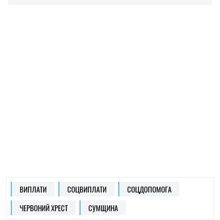
ВИПЛАТИ
СОЦВИПЛАТИ
СОЦДОПОМОГА
ЧЕРВОНИЙ ХРЕСТ
СУМЩИНА
ІРИНА ДЕ ЛЮСТО
Редактор і автор статей
на SOCPORTAL.INFO
Спеціалізується на міжнародних відносинах та
економічних системах.