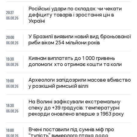
На Волині зафіксували екстремальну
18:30
спеку до +39 градусів: температурні
06.08.26
рекорди оновлено вперше з 1963 року
18:00
Вчені поставили під сумнів міф про
06.08.26
“тупість” вимерлого птаха додо
Оренда квартир на півдні України
17:40
подорожчала після 2022 року: де ціни
06.08.26
зросли найбільше