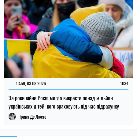
українських дітей: кого враховують під час підрахунку
Ірина Де Люсто
ОСТАННІ НОВИНИ
23:00
Вчені запропонували пояснення, чому не
06.08.26
існувало крихітних динозаврів
Українцям оплачуватимуть оренду
22:26
житла протягом шести місяців: хто може
06.08.26
подати заявку
22:00
Вчені вперше побачили крихітні вихори
06.08.26
на поверхні Сонця
Субсидію можуть скасувати: кого