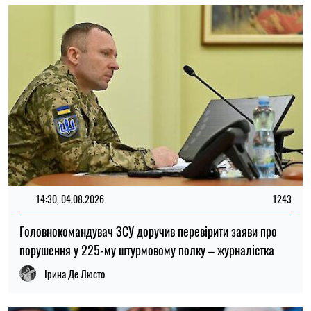
Головнокомандувач ЗСУ доручив перевірити заяви про
порушення у 225-му штурмовому полку – журналістка
Ірина Де Люсто
13:59, 03.08.2026
1034
За роки війни Росія могла викрасти понад мільйон