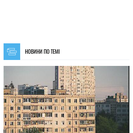
13:59, 06.08.2026
847
В Україні визначили перші п’ять міст для будівництва
соціального житла: хто зможе його отримати
Ірина Де Люсто