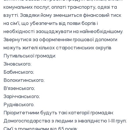
комунальних послуг, оплаті транспорту, одязі та
взутті. Завдяки йому зменшиться фінансовий тиск
на сім'ї, що убезпечить від появи боргів і
необхідності заощаджувати на найнеобхіднішому.
Звернутися за оформленням грошової допомоги
можуть жителі кількох старостинських округів
Путивльської громади:
Зіновського;
Бабинського;
Волокитинського;
В'язенського;
Заріччанського;
Руднівського.
Пріоритетними будуть такі категорії громадян:
Домогосподарства з людьми з інвалідністю I-III груп;
Сім'ї з громадянами від 65 років;