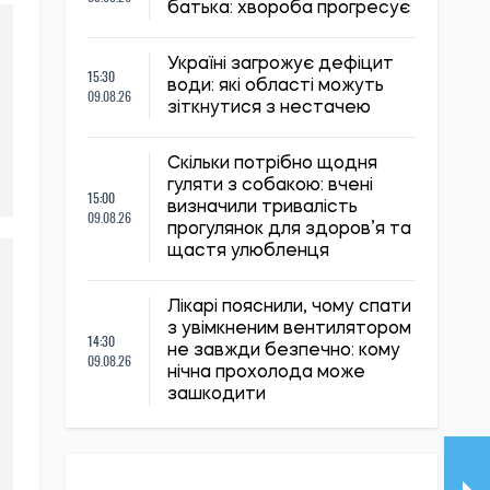
батька: хвороба прогресує
Україні загрожує дефіцит
15:30
води: які області можуть
09.08.26
зіткнутися з нестачею
Скільки потрібно щодня
гуляти з собакою: вчені
15:00
визначили тривалість
09.08.26
прогулянок для здоров’я та
щастя улюбленця
Лікарі пояснили, чому спати
з увімкненим вентилятором
14:30
не завжди безпечно: кому
09.08.26
нічна прохолода може
зашкодити