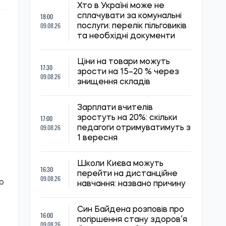
Хто в Україні може не
18:00
сплачувати за комунальні
09.08.26
послуги: перелік пільговиків
та необхідні документи
Ціни на товари можуть
17:30
зрости на 15–20 % через
09.08.26
знищення складів
Зарплати вчителів
17:00
зростуть на 20%: скільки
09.08.26
педагоги отримуватимуть з
1 вересня
Школи Києва можуть
16:30
перейти на дистанційне
09.08.26
р
навчання: названо причину
Син Байдена розповів про
16:00
погіршення стану здоров’я
09.08.26