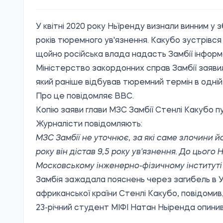
У квітні 2020 року Ньїренду визнали винним у 
років тюремного ув'язнення. Какубо зустрівся 
щойно російська влада надасть Замбії інформ
Міністерство закордонних справ Замбії заявило,
який раніше відбував тюремний термін в одній 
Про це
повідомляє
BBC.
Копію заяви глави МЗС Замбії Стенлі Какубо пу
Журналісти повідомляють:
МЗС Замбії не уточнює, за які саме злочини й
року він дістав 9,5 року ув'язнення. До цьог
Московському інженерно-фізичному інституті (
Замбія зажадала пояснень через загибель в Укр
африканської країни Стенлі Какубо, повідомив
23-річний студент МІФІ Натан Ньіренда опинивс