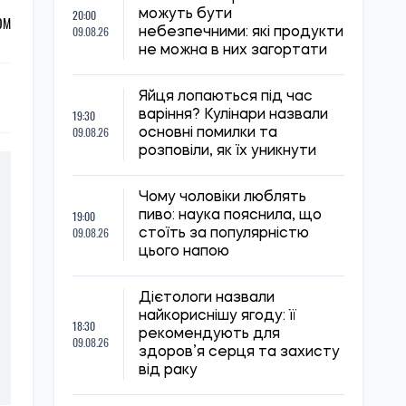
20:00
можуть бути
ОМ
09.08.26
небезпечними: які продукти
не можна в них загортати
Яйця лопаються під час
19:30
варіння? Кулінари назвали
09.08.26
основні помилки та
розповіли, як їх уникнути
Чому чоловіки люблять
19:00
пиво: наука пояснила, що
09.08.26
стоїть за популярністю
цього напою
Дієтологи назвали
найкориснішу ягоду: її
18:30
рекомендують для
09.08.26
здоров’я серця та захисту
від раку