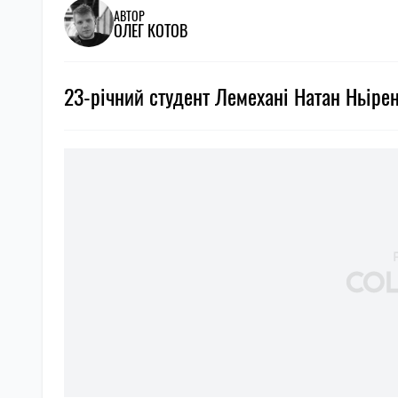
АВТОР
ОЛЕГ КОТОВ
23-річний студент Лемехані Натан Ньірен