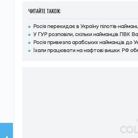
ЧИТАЙТЕ ТАКОЖ:
Росія перекидає в Україну пілотів-найманц
У ГУР розповіли, скільки найманців ПВК В
Росія привезла арабських найманців до У
Їхали працювати на нафтові вишки: РФ об