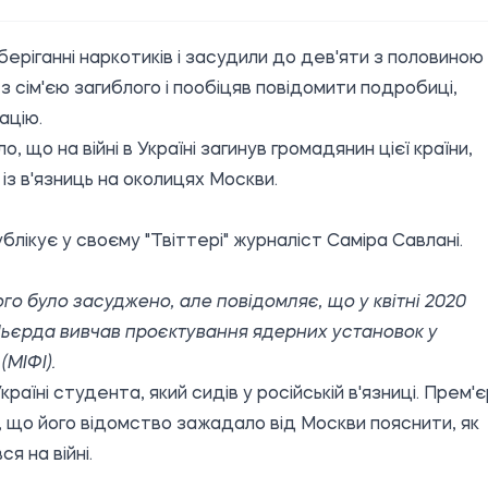
зберіганні наркотиків і засудили до дев'яти з половиною
з сім'єю загиблого і пообіцяв повідомити подробиці,
ацію.
 що на війні в Україні загинув громадянин цієї країни,
із в'язниць на околицях Москви.
блікує у своєму "Твіттері" журналіст Саміра Савлані.
ого було засуджено, але повідомляє, що у квітні 2020
о Ньєрда вивчав проєктування ядерних установок у
МІФІ).
аїні студента, який сидів у російській в'язниці. Прем'є
, що його відомство зажадало від Москви пояснити, як
я на війні.