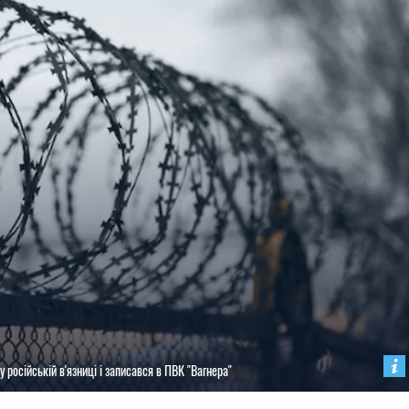
 у російській в'язниці і записався в ПВК "Вагнера"