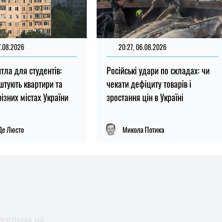
7.08.2026
20:27, 06.08.2026
тла для студентів:
Російські удари по складах: чи
штують квартири та
чекати дефіциту товарів і
різних містах України
зростання цін в Україні
Де Люсто
Микола Потика