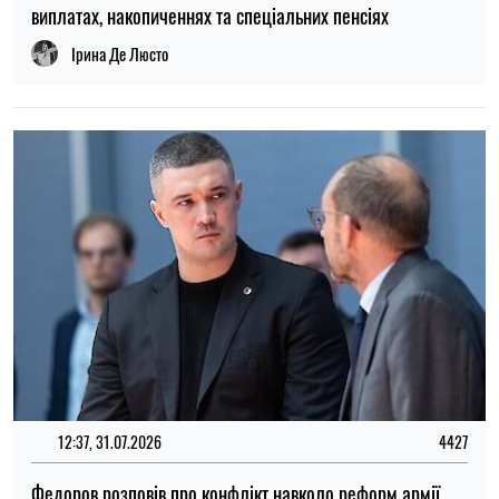
12:37, 31.07.2026
4427
Федоров розповів про конфлікт навколо реформ армії,
ставлення до протестів та майбутнє війни — інтерв’ю NYT
Ірина Де Люсто