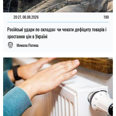
21:31, 05.08.2026
52
Кличко відзвітував по підготовк удо зими: Київ відновив
65% пошкоджених енергооб'єктів
Микола Потика