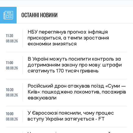
евакуювали
10:00
У Євросоюзі пояснили, чому процес
08.08.26
вступу України затягується - FT
23:00
Чому комарі кусають одних людей, а
07.08.26
інших ігнорують
Попит на великі квартири в Україні
22:30
зміщується до центральних регіонів: де
07.08.26
найбільше купують житло понад 100 м²
Через 150 років вчені підтвердили
22:00
припущення Дарвіна щодо рослин-
07.08.26
хижаків
У Києві чоловік виманив у вдови
21:29
загиблого військового понад 450 тисяч
07.08.26
гривень: суд виніс вирок