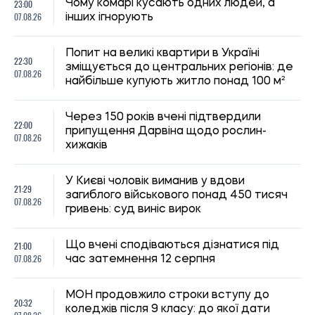
21:00
Що вчені сподіваються дізнатися під
07.08.26
час затемнення 12 серпня
МОН продовжило строки вступу до
20:32
коледжів після 9 класу: до якої дати
07.08.26
можна підтвердити бюджет
20:00
У Лос-Анджелесі виявили новий вид
07.08.26
жаби льодовикового періоду
Українців за кордоном запрошують
19:30
долучитися до створення Мережі
07.08.26
єдності: як подати пропозиції