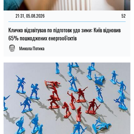
16:59, 03.08.2026
167
Дітей-сиріт з окупованих територій змушують служити в
армії РФ, частина з них повертається пораненими
Ірина Де Люсто