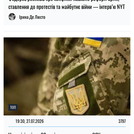
ТОП
19:30, 27.07.2026
3797
Чоловіків після 60 років можуть взяти до ЗСУ: хто може
потрапити до війська
Микола Потика