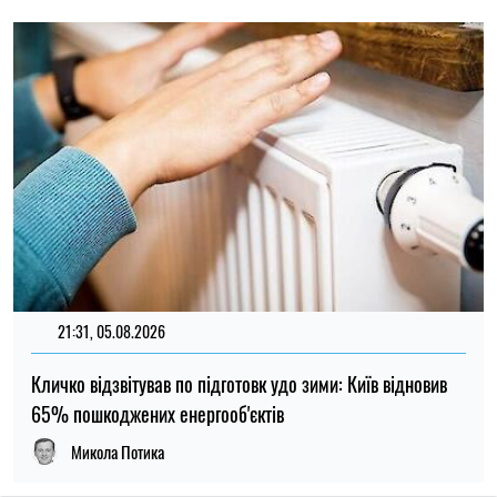
Кличко відзвітував по підготовк удо зими: Київ відновив
65% пошкоджених енергооб'єктів
Микола Потика
ОСТАННІ НОВИНИ
НБУ переглянув прогноз: інфляція
11:30
прискориться, а темпи зростання
08.08.26
економіки знизяться
В Україні можуть посилити контроль за
11:00
дотриманням закону про мову: штрафи
08.08.26
сягатимуть 170 тисяч гривень
Російський дрон атакував поїзд «Суми —
10:30
Київ»: пошкоджено локомотив, пасажирів
08.08.26