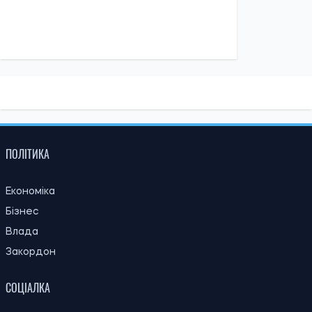
11:59, 07.08.2026
107
Матеріальна допомога військовим у 2026 році: як
отримати виплату на соціально-побутові потреби
Ірина Де Люсто