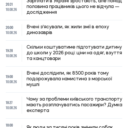
11:30, 10.08.2026
51
Податок на волонтерські збори: від чого залежить право
на пільгу та коли кошти визнаються доходом
Ірина Де Люсто