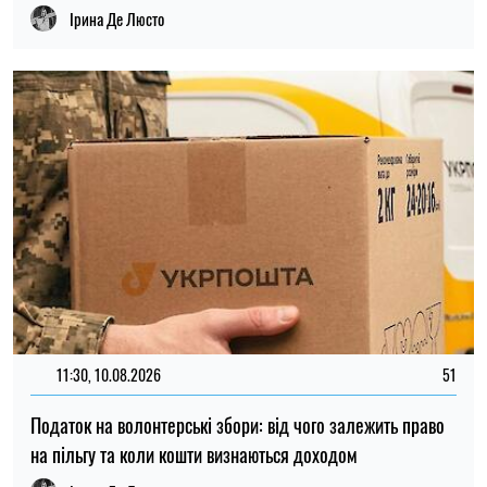
Ірина Де Люсто
12:37, 31.07.2026
4474
Федоров розповів про конфлікт навколо реформ армії,
ставлення до протестів та майбутнє війни — інтерв’ю NYT