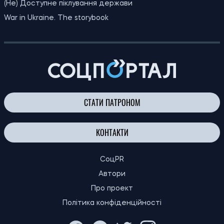
Спека відступає: метеоролог розповів
17:41
про похолодання та дощі в Україні в
10.08.26
середині серпня
Виплати до Дня Незалежності у 2026
17:14
році: хто отримає гроші та кому потрібно
10.08.26
подати спеціальну заяву