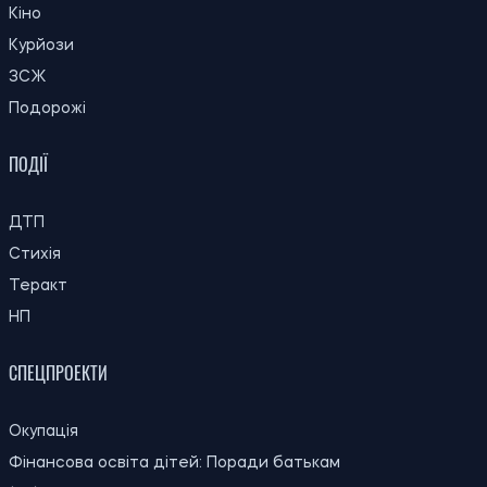
20:00
Вчені з'ясували, як жили змії в епоху
10.08.26
динозаврів
Скільки коштуватиме підготувати дитину
19:28
до школи у 2026 році: ціни на одяг, взуття
10.08.26
та канцтовари
Вчені дослідили, як 8500 років тому
19:00
подорожувала намистина з морської
10.08.26
мушлі
Чому за проблеми київського транспорту
18:27
мають розплачуватись пасажири? Думка
10.08.26
експерта
18:00
Як люди за тисячі років змінили собак
10.08.26