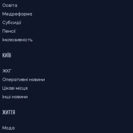
ОСТАННІ НОВИНИ
Працюючі пенсіонери мають право
22:26
відмовитися від чужої роботи без
10.08.26
доплати: що каже закон
22:00
У Києві змінять маршрути двох автобусів
10.08.26
через ярмарок: як вони курсуватимуть
21:31
До 95 тисяч гривень: хто з українців
10.08.26
може отримати таку державну допомогу
The Telegraph: Трамп сумнівається
21:00
щодо виробництва ракет Patriot в
10.08.26
Україні через ризик витоку технологій
Зарплати в Україні зростають, але понад
20:31
половина працівників цього не відчула —
10.08.26
дослідження