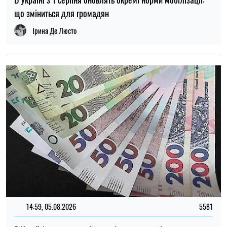
12:29, 10.08.2026
443
У Росії вимагають «реакції світової спільноти» на удари
України по об’єктах енергетики
Ірина Де Люсто
ТОП