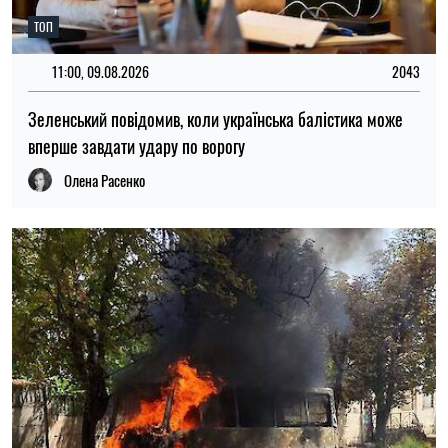
ОЛЕНА РАСЕНКО
Пише про ЗСЖ
на SOCPORTAL.INFO
Олена Расенко пише про новини у сфері науки,
ЗСЖ і психології, ділиться лайфхаками та
порадами щодо балансу між роботою і
життям.