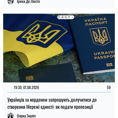
Ірина Де Люсто
ТОП
19:30, 27.07.2026
3938
Чоловіків після 60 років можуть взяти до ЗСУ: хто може
потрапити до війська