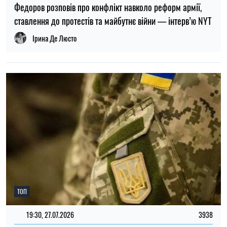
19:30, 08.08.2026
120
Окупанти завдали удару по Нікополю: загорівся рейсовий
автобус, загинув водій
Олена Расенко