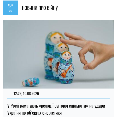
Ірина Де Люсто
14:59, 05.08.2026
5581
В Україні готують пенсійну реформу: що зміниться у
виплатах, накопиченнях та спеціальних пенсіях