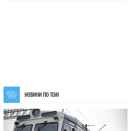
15:59, 24.07.2026
151
Київська кільцева електричка зупинятиметься під час
повітряних тривог
Ірина Де Люсто