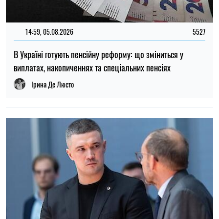
12:37, 31.07.2026
4463
Федоров розповів про конфлікт навколо реформ армії,
ставлення до протестів та майбутнє війни — інтерв’ю NYT
Ірина Де Люсто