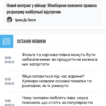
19:30
Кулінари назвали основні помилки та
09.08.26
розповіли, як їх уникнути
Чому чоловіки люблять пиво: наука
19:00
пояснила, що стоїть за популярністю
09.08.26
цього напою
Дієтологи назвали найкориснішу ягоду: її
18:30
рекомендують для здоров’я серця та
09.08.26
захисту від раку
Хто в Україні може не сплачувати за
18:00
комунальні послуги: перелік пільговиків та
09.08.26
необхідні документи
17:30
Ціни на товари можуть зрости на 15–20
09.08.26
% через знищення складів
Зарплати вчителів зростуть на 20%:
17:00