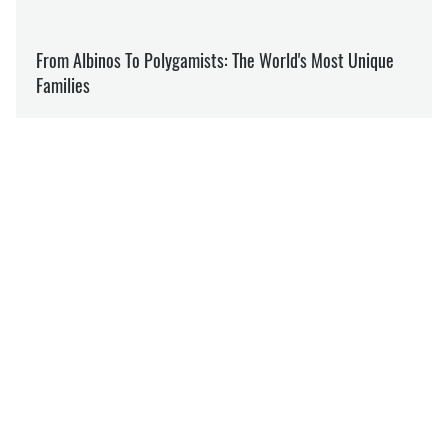
УКРЗАЛІЗНИЦЯ
ІНКЛЮЗИВНІСТЬ
ІНКЛЮЗІЯ
ОЛЕНА ТКАЛІЧ
Пише про соціалку
на SOCPORTAL.INFO