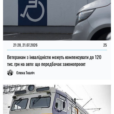
17:23, 20.07.2026
177
У Києві зміниться вартість проїзду в міській електричці:
нові ціни та пільги
Ірина Де Люсто