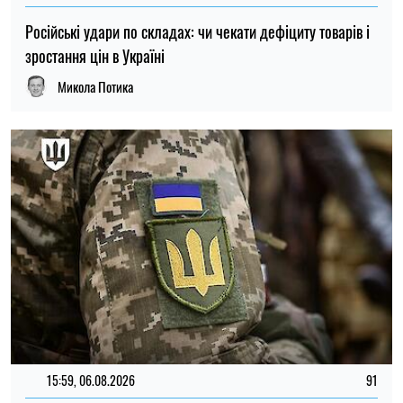
15:59, 06.08.2026
91
Новий контракт у війську: Міноборони пояснило правила
розрахунку майбутньої відстрочки
Ірина Де Люсто
ОСТАННІ НОВИНИ
Фольга та харчова плівка можуть бути
20:00
небезпечними: які продукти не можна в
09.08.26
них загортати
Яйця лопаються під час варіння?