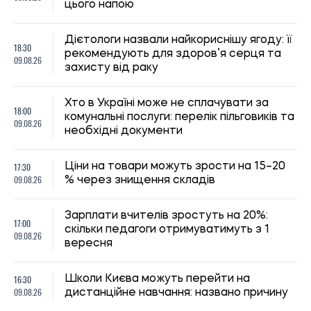
скільки педагоги отримуватимуть з 1
09.08.26
вересня
16:30
Школи Києва можуть перейти на
09.08.26
дистанційне навчання: названо причину
Син Байдена розповів про погіршення
16:00
стану здоров’я батька: хвороба
09.08.26
прогресує
15:30
Україні загрожує дефіцит води: які
09.08.26
області можуть зіткнутися з нестачею
Скільки потрібно щодня гуляти з
15:00
собакою: вчені визначили тривалість
09.08.26
прогулянок для здоров’я та щастя
улюбленця
Лікарі пояснили, чому спати з увімкненим
14:30
вентилятором не завжди безпечно: кому