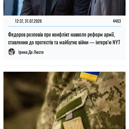
ТОП
19:30, 27.07.2026
3899
Чоловіків після 60 років можуть взяти до ЗСУ: хто може
потрапити до війська
Микола Потика